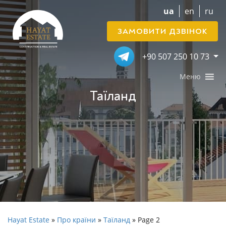
ua
en
ru
ЗАМОВИТИ ДЗВІНОК
+90 507 250 10 73
Меню
Таїланд
Hayat Estate
»
Про країни
»
Таїланд
»
Page 2