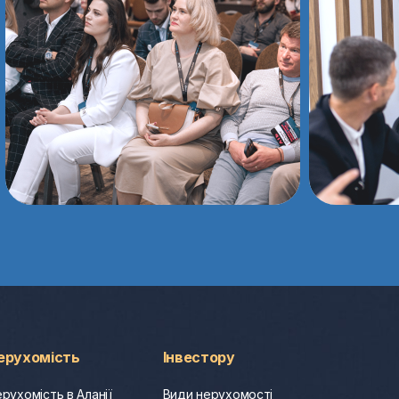
ерухомість
Інвестору
рухомість в Аланії
Види нерухомості