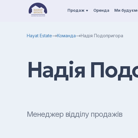
Продаж
Оренда
Ми будуєм
Hayat Estate
Команда
Надія Подопригора
Надія Под
Менеджер відділу продажів