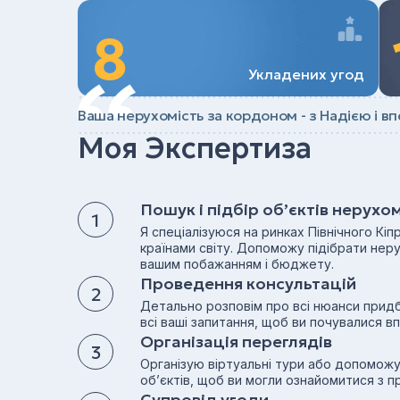
8
Укладених угод
Ваша нерухомість за кордоном - з Надією і вп
Моя Экспертиза
Пошук і підбір об’єктів нерухо
Я спеціалізуюся на ринках Північного Кіп
країнами світу. Допоможу підібрати неру
вашим побажанням і бюджету.
Проведення консультацій
Детально розповім про всі нюанси придб
всі ваші запитання, щоб ви почувалися в
Організація переглядів
Організую віртуальні тури або допоможу
об’єктів, щоб ви могли ознайомитися з п
Супровід угоди