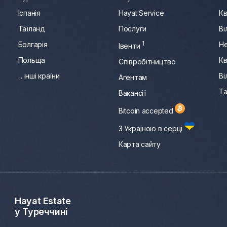
Іспанія
Hayat Service
Кв
Таїланд
Послуги
Ві
e
Болгарія
1
Не
Івенти
Польща
Кв
Співробітництво
... інші країни
Ві
Агентам
Та
Вакансії
Bitcoin accepted
З Україною в серці
Карта сайту
Hayat Estate
у Туреччині