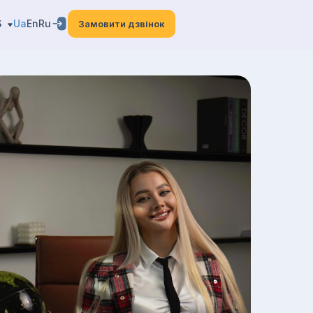
3
Ua
En
Ru
Замовити дзвінок