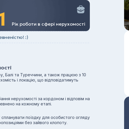
1
Рiк роботи в сфері нерухомості
евненістю! :)
мості
ру, Балі та Туреччини, а також працюю з 10
хомість і локацію, що відповідатимуть
ання нерухомості за кордоном і відповім на
певнено на кожному етапі.
 спланувати поїздку для особистого огляду
ропозиціями без зайвого клопоту.