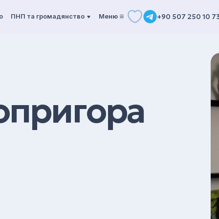
о
ПНП та громадянство
Mеню
+90 507 250 10 7
опригора