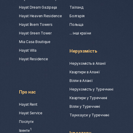
Hayat Dream Gazipaşa
Таїланд
Hayat Heaven Residence
Болгарія
Hayat İlkem Towers
Польща
Hayat Green Tower
... інші країни
Mia Casa Boutique
Hayat Villa
Нерухомість
Hayat Residence
Нерухомість в Аланії
Квартири в Аланії
Вілли в Аланії
Нерухомість у Туреччині
Про нас
Квартири у Туреччині
Hayat Rent
Вілли у Туреччині
Hayat Service
Таунхауси у Туреччині
Послуги
1
Івенти
Інвестору