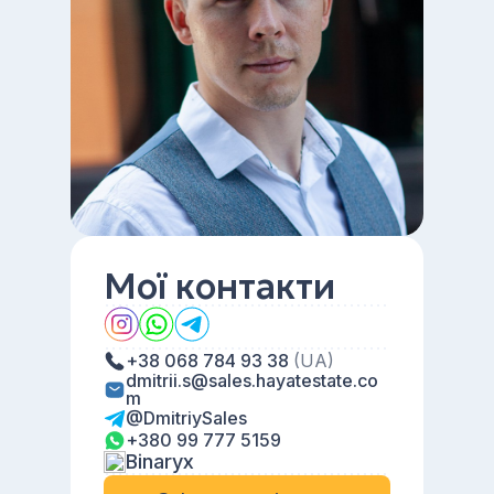
Мої контакти
+38 068 784 93 38
(UA)
dmitrii.s@sales.hayatestate.co
m
@DmitriySales
+380 99 777 5159
Binaryx