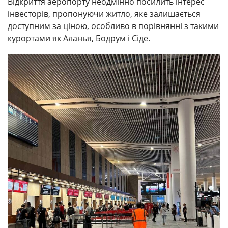
Відкриття аеропорту неодмінно посилить інтерес
інвесторів, пропонуючи житло, яке залишається
доступним за ціною, особливо в порівнянні з такими
курортами як Аланья, Бодрум і Сіде.