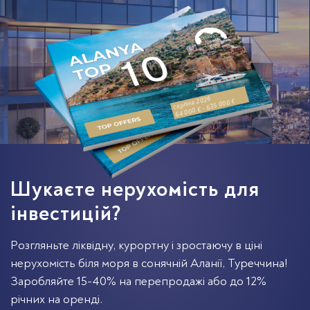
серпня 2026
64 000 € - 635 000 €
Шукаєте нерухомість для
інвестицій?
Розгляньте ліквідну, курортну і зростаючу в ціні
нерухомість біля моря в сонячній Аланії, Туреччина!
Заробляйте 15-40% на перепродажі або до 12%
річних на оренді.