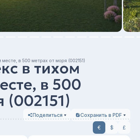
месте, в 500 метрах от моря (002151)
кс в тихом
сте, в 500
 (002151)
Поделиться
Сохранить в PDF
€
$
£