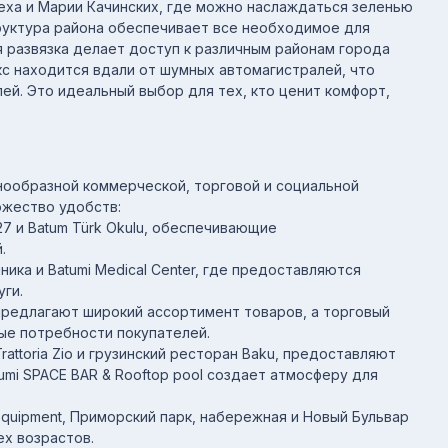
еха и Марии Качинских, где можно наслаждаться зеленью
руктура района обеспечивает все необходимое для
 развязка делает доступ к различным районам города
с находится вдали от шумных автомагистралей, что
ей. Это идеальный выбор для тех, кто ценит комфорт,
нообразной коммерческой, торговой и социальной
ожество удобств:
 и Batum Türk Okulu, обеспечивающие
.
ика и Batumi Medical Center, где предоставляются
ги.
t предлагают широкий ассортимент товаров, а торговый
ые потребности покупателей.
rattoria Zio и грузинский ресторан Baku, предоставляют
umi SPACE BAR & Rooftop pool создает атмосферу для
equipment, Приморский парк, набережная и Новый Бульвар
ех возрастов.