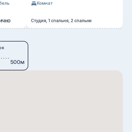
бель
Комнат
ично
Студия, 1 спальня, 2 спальни
ря
500м