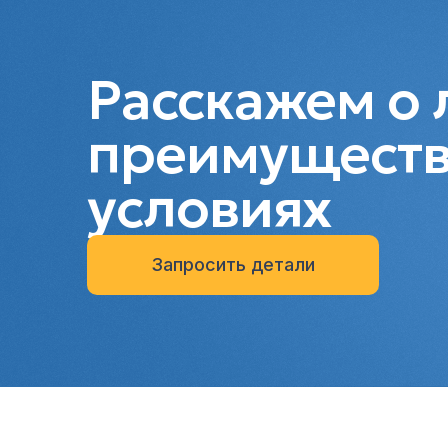
Расскажем о 
преимуществ
условиях
Запросить детали