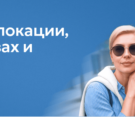
локации,
ах и