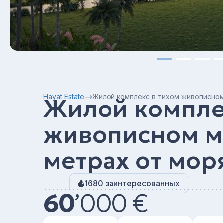
Hayat Estate
Жилой комплекс в тихом живописном 
Жилой компле
живописном ме
метрах от моря
1680 заинтересованных
60
’
000 €