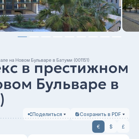
ле на Новом Бульваре в Батуми (001151)
кс в престижном
овом Бульваре в
)
Поделиться
Сохранить в PDF
€
$
£