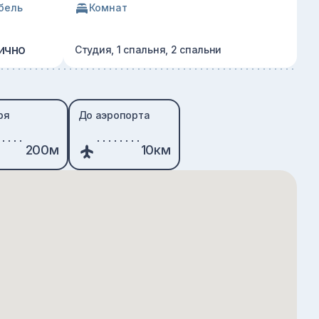
бель
Комнат
ично
Студия, 1 спальня, 2 спальни
ря
До аэропорта
200м
10км