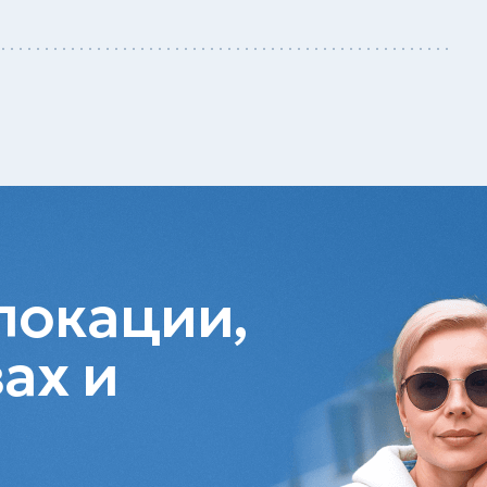
локации,
ах и