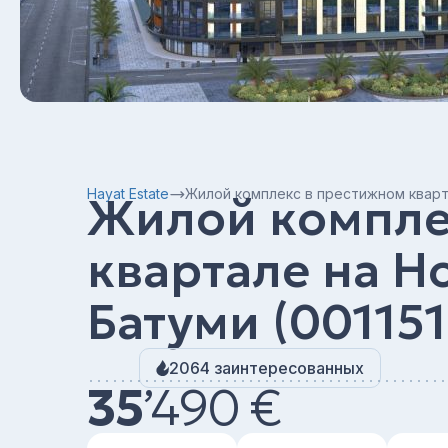
Hayat Estate
Жилой комплекс в престижном кварта
Жилой компле
квартале на Н
Батуми (001151
2064 заинтересованных
35
’
490 €