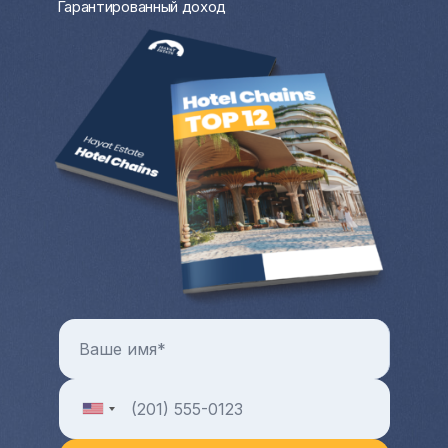
Гарантированный доход
туристического сезона. В остальное
время вы можете проживать там.
Цены на коммерческую и жилую
недвижимость с каждым годом только
растут. Всегда можно продать квартиру
или дом за рубежом и выручить
довольно крупную разницу от продажи.
Больше преимуществ и особенностей от
покупки квартиры и любой другой зарубежной
недвижимости в целом можно узнать на
индивидуальной консультации с менеджером
Hayat Estate.