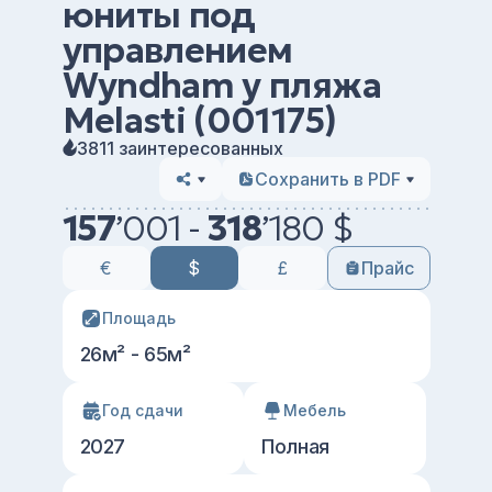
юниты под
управлением
Wyndham у пляжа
Melasti (001175)
3811 заинтересованных
Сохранить в PDF
157
’
001 -
318
’
180 $
€
$
£
Прайс
Площадь
26м² - 65м²
Год сдачи
Мебель
2027
Полная