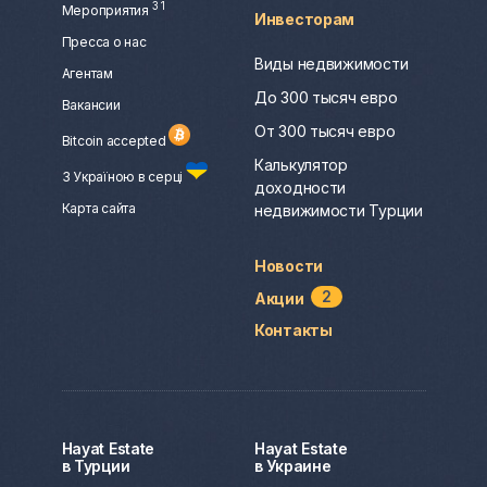
3
1
Мероприятия
Инвесторам
Пресса о нас
Виды недвижимости
Агентам
До 300 тысяч евро
Вакансии
От 300 тысяч евро
Bitcoin accepted
Калькулятор
З Україною в серці
доходности
Карта сайта
недвижимости Турции
Новости
2
Акции
Контакты
Hayat Estate
Hayat Estate
в Турции
в Украине