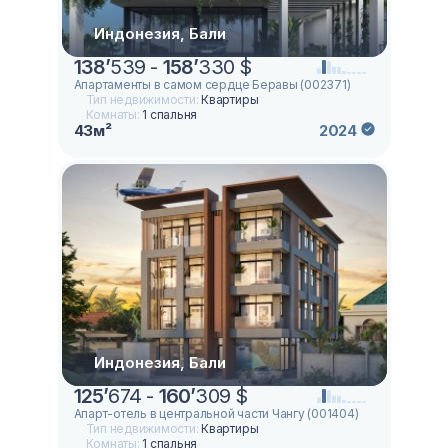
Индонезия, Бали
138
’
539 -
158
’
330 $
Апартаменты в самом сердце Беравы (002371)
Тип недвижимости:
Квартиры
Комнаты:
1 спальня
43м²
2024
Индонезия, Бали
125
’
674 -
160
’
309 $
Апарт-отель в центральной части Чангу (001404)
Тип недвижимости:
Квартиры
Комнаты:
1 спальня