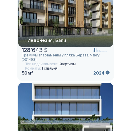
Индонезия, Бали
128
’
643 $
Премиум апартаменты у пляжа Берава, Чангу
(001493)
Тип недвижимости:
Квартиры
Комнаты:
1 спальня
50м²
2024