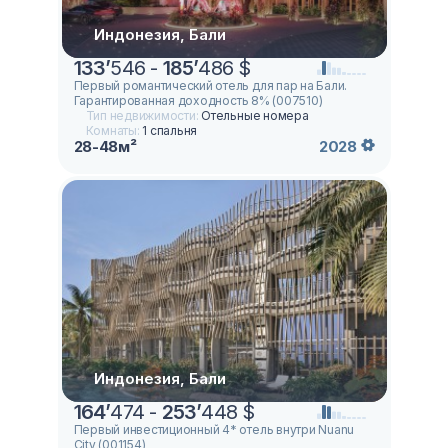
Индонезия, Бали
133
’
546 -
185
’
486 $
Первый романтический отель для пар на Бали.
Гарантированная доходность 8% (007510)
Тип недвижимости:
Отельные номера
Комнаты:
1 спальня
28-48м²
2028
Индонезия, Бали
164
’
474 -
253
’
448 $
Первый инвестиционный 4* отель внутри Nuanu
City (001154)