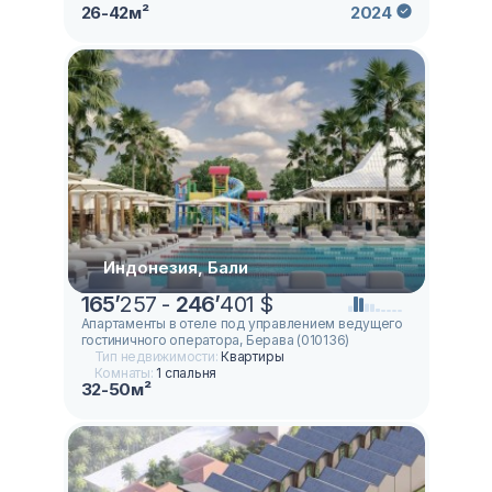
26-42м²
2024
Индонезия, Бали
165
’
257 -
246
’
401 $
Апартаменты в отеле под управлением ведущего
гостиничного оператора, Берава (010136)
Тип недвижимости:
Квартиры
Комнаты:
1 спальня
32-50м²