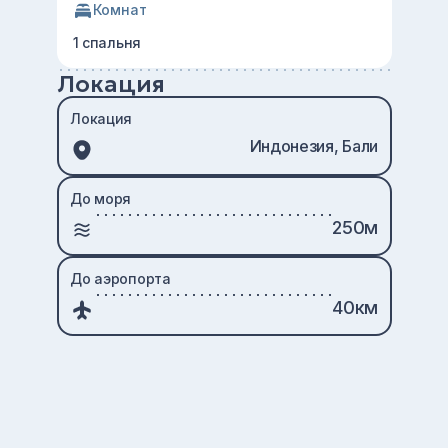
Комнат
1 спальня
Локация
Локация
Индонезия, Бали
До моря
250м
До аэропорта
40км