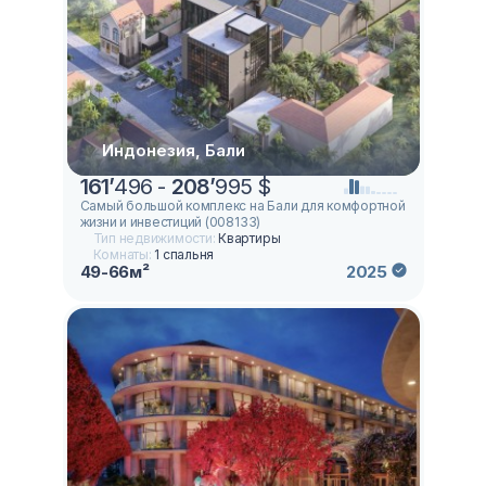
Индонезия, Бали
161
’
496 -
208
’
995 $
Самый большой комплекс на Бали для комфортной
жизни и инвестиций (008133)
Тип недвижимости:
Квартиры
Комнаты:
1 спальня
49-66м²
2025