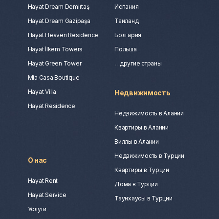
Hayat Dream Demirtaş
Испания
Hayat Dream Gazipaşa
Таиланд
Hayat Heaven Residence
Болгария
Hayat İlkem Towers
Польша
Hayat Green Tower
…другие страны
Mia Casa Boutique
Hayat Villa
Недвижимость
Hayat Residence
Недвижимость в Алании
Квартиры в Алании
Виллы в Алании
Недвижимость в Турции
О нас
Квартиры в Турции
Hayat Rent
Дома в Турции
Hayat Service
Таунхаусы в Турции
Услуги