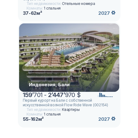
Тип недвижимости:
Отельные номера
Комнаты:
1 спальня
37-62м²
2027
Индонезия, Бали
159
’
701 -
2
’
447
’
970 $
Первый курорт на Бали с собственной
искусственной волной Flow Ride Wave (002154)
Тип недвижимости:
Квартиры
Комнаты:
1 спальня
55-162м²
2027