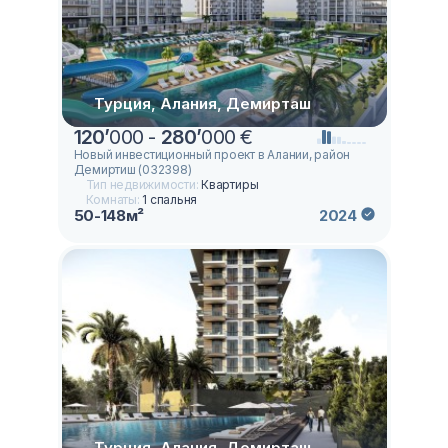
Турция, Алания, Демирташ
120
’
000 -
280
’
000 €
Новый инвестиционный проект в Алании, район
Демиртиш (032398)
Тип недвижимости:
Квартиры
Комнаты:
1 спальня
50-148м²
2024
Турция, Алания, Демирташ