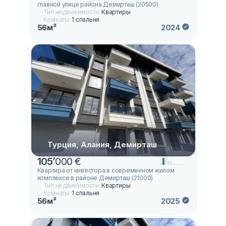
главной улице района Демирташ (20500)
Тип недвижимости:
Квартиры
Комнаты:
1 спальня
56м²
2024
Турция, Алания, Демирташ
105
’
000 €
Квартира от инвестора в современном жилом
комплексе в районе Демирташ (21000)
Тип недвижимости:
Квартиры
Комнаты:
1 спальня
56м²
2025