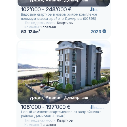
102
’
000 -
248
’
000 €
Видовые квартиры в новом жилом комплексе
премиум класса в районе Демирташ (00898)
Тип недвижимости:
Квартиры
Комнаты:
1 спальня
53-124м²
2023
Турция, Алания, Демирташ
108
’
000 -
197
’
000 €
Новый комплекс апартаментов от застройщика в
районе Демирташ (00646)
Тип недвижимости:
Квартиры
Комнаты:
1 спальня