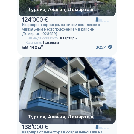
Турция, Алания, Демирташ
124
’
000 €
Квартиры в строящемся жилом комплексе с
уникальным местоположением в районе
Демирташ (028459)
Тип недвижимости:
Квартиры
Комнаты:
1 спальня
56-140м²
2024
Турция, Алания, Демирташ
138
’
000 €
Квартира от инвестора в современном ЖК на