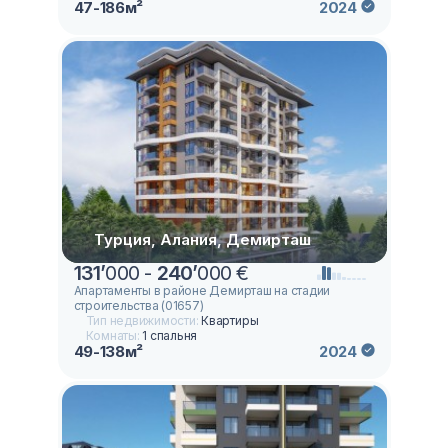
47-186м²
2024
Турция, Алания, Демирташ
131
’
000 -
240
’
000 €
Апартаменты в районе Демирташ на стадии
строительства (01657)
Тип недвижимости:
Квартиры
Комнаты:
1 спальня
49-138м²
2024