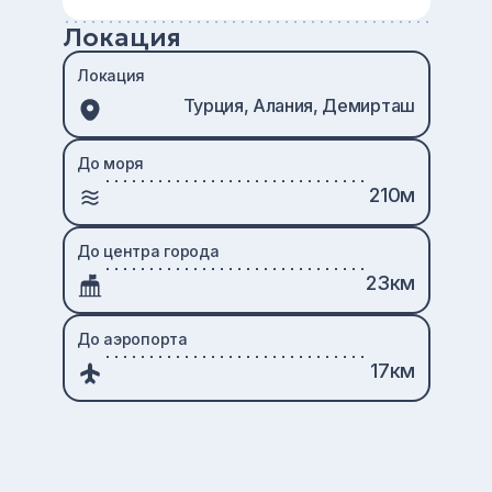
Локация
Локация
Турция, Алания, Демирташ
До моря
210м
До центра города
23км
До аэропорта
17км