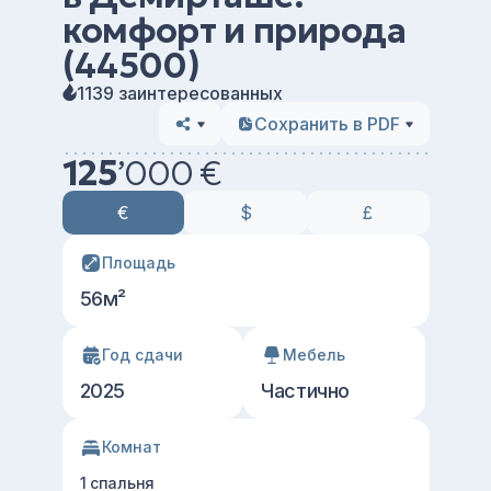
комфорт и природа
(44500)
1139 заинтересованных
Сохранить в PDF
125
’
000 €
€
$
£
Площадь
56м²
Год сдачи
Мебель
2025
Частично
Комнат
1 спальня