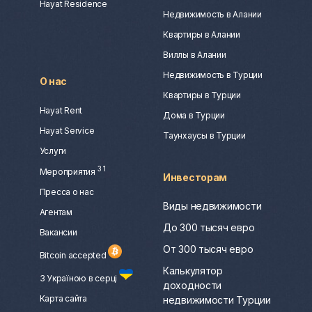
Hayat Residence
Недвижимость в Алании
Квартиры в Алании
Виллы в Алании
Недвижимость в Турции
О нас
Квартиры в Турции
Hayat Rent
Дома в Турции
Hayat Service
Таунхаусы в Турции
Услуги
3
1
Мероприятия
Инвесторам
Пресса о нас
Виды недвижимости
Агентам
До 300 тысяч евро
Вакансии
От 300 тысяч евро
Bitcoin accepted
Калькулятор
З Україною в серці
доходности
Карта сайта
недвижимости Турции