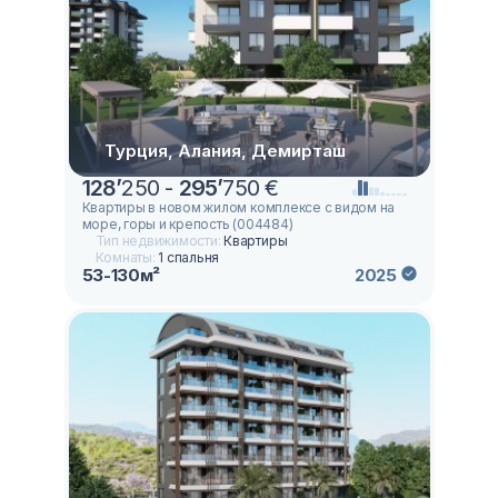
Турция, Алания, Демирташ
128
’
250 -
295
’
750 €
Квартиры в новом жилом комплексе с видом на
море, горы и крепость (004484)
Тип недвижимости:
Квартиры
Комнаты:
1 спальня
53-130м²
2025