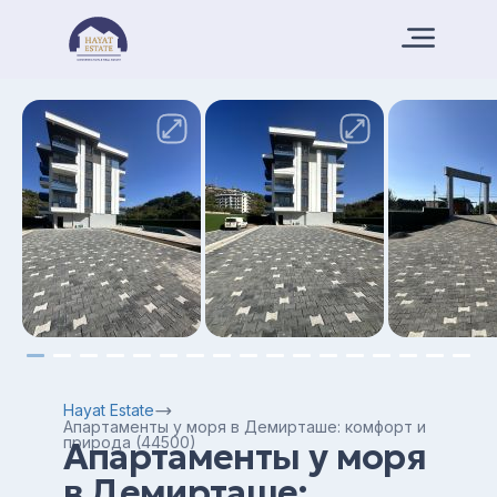
Hayat Estate
Апартаменты у моря в Демирташе: комфорт и
природа (44500)
Апартаменты у моря
в Демирташе: