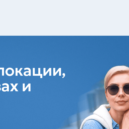
локации,
ах и