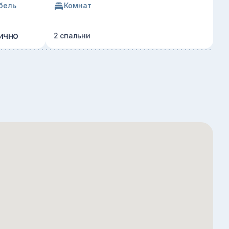
бель
Комнат
ично
2 спальни