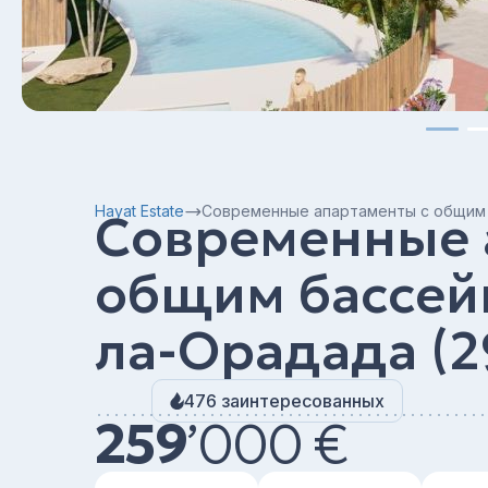
Hayat Estate
Современные апартаменты с общим 
Современные 
общим бассей
ла-Орадада (2
476 заинтересованных
259
’
000 €