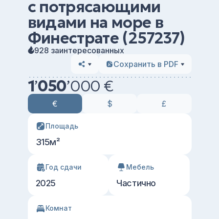
с потрясающими
видами на море в
Финестрате (257237)
928 заинтересованных
Сохранить в PDF
1
’
050
’
000 €
€
$
£
Площадь
315м²
Год сдачи
Мебель
2025
Частично
Комнат