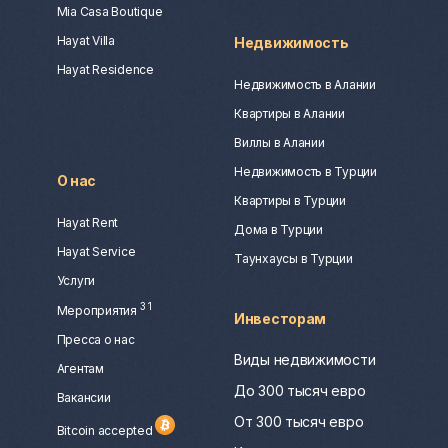
Mia Casa Boutique
Hayat Villa
Недвижимость
Hayat Residence
Недвижимость в Алании
Квартиры в Алании
Виллы в Алании
Недвижимость в Турции
О нас
Квартиры в Турции
Hayat Rent
Дома в Турции
Hayat Service
Таунхаусы в Турции
Услуги
3
1
Мероприятия
Инвесторам
Пресса о нас
Виды недвижимости
Агентам
До 300 тысяч евро
Вакансии
От 300 тысяч евро
Bitcoin accepted