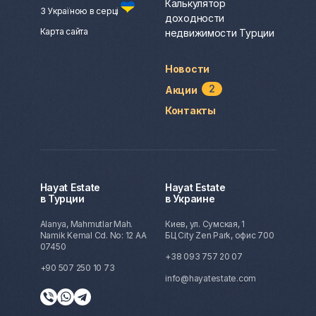
Калькулятор
З Україною в серці
доходности
Карта сайта
недвижимости Турции
Новости
2
Акции
Контакты
Hayat Estate
Hayat Estate
в Турции
в Украине
Alanya, Mahmutlar Mah.
Киев, ул. Сумская, 1
Namik Kemal Cd. No: 12 AA
БЦ City Zen Park, офис 700
07450
+38 093 757 20 07
+90 507 250 10 73
info@hayatestate.com