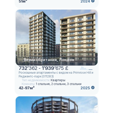
51м²
2024
Великобритания, Лондон
732
’
362 -
1
’
939
’
675 £
Роскошные апартаменты с видом на Primrose Hill и
Риджентс-парк (011283)
Тип недвижимости:
Квартиры
Комнаты:
1 спальня, 2 спальни, 3 спальни
42-97м²
2025