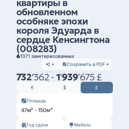
квартиры в
обновленном
особняке эпохи
короля Эдуарда в
сердце Кенсингтона
(008283)
1371 заинтересованных
Сохранить в PDF
732
’
362 -
1
’
939
’
675 £
€
$
£
Площадь
47м² - 150м²
Год сдачи
Мебель