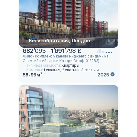
Великобритания, Лондон
682
’
093 -
1
’
691
’
798 £
Жилой комплекс у канала Риджентс с видами на
Олимпийский парк и Канэри-Уорф (012283)
Тип недвижимости:
Квартиры
Комнаты:
1 спальня, 2 спальни, 3 спальни
58-95м²
2025