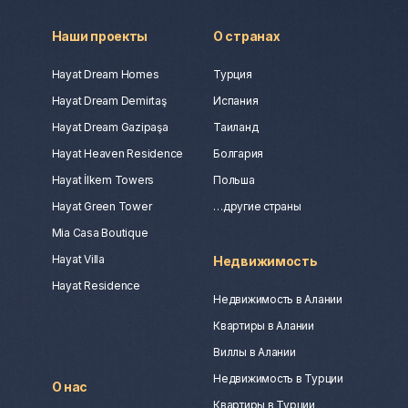
Наши проекты
О странах
Hayat Dream Homes
Турция
Hayat Dream Demirtaş
Испания
Hayat Dream Gazipaşa
Таиланд
Hayat Heaven Residence
Болгария
Hayat İlkem Towers
Польша
Hayat Green Tower
…другие страны
Mia Casa Boutique
Hayat Villa
Недвижимость
Hayat Residence
Недвижимость в Алании
Квартиры в Алании
Виллы в Алании
Недвижимость в Турции
О нас
Квартиры в Турции