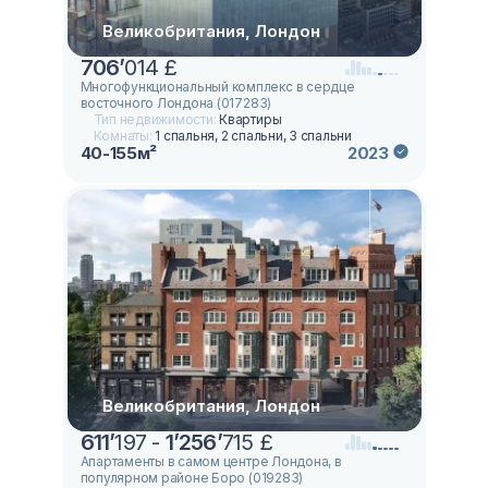
Великобритания, Лондон
706
’
014 £
Многофункциональный комплекс в сердце
восточного Лондона (017283)
Тип недвижимости:
Квартиры
Комнаты:
1 спальня, 2 спальни, 3 спальни
40-155м²
2023
Великобритания, Лондон
611
’
197 -
1
’
256
’
715 £
Апартаменты в самом центре Лондона, в
популярном районе Боро (019283)