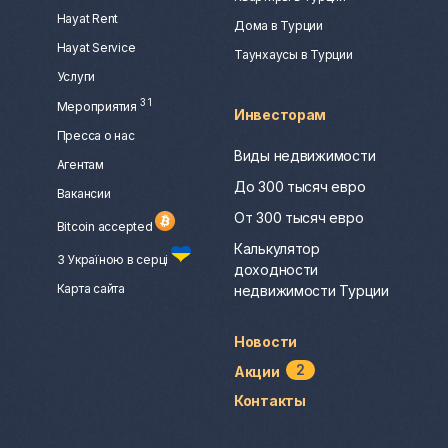
Hayat Rent
Дома в Турции
Hayat Service
Таунхаусы в Турции
Услуги
3
1
Мероприятия
Инвесторам
Пресса о нас
Виды недвижимости
Агентам
До 300 тысяч евро
Вакансии
От 300 тысяч евро
Bitcoin accepted
Калькулятор
З Україною в серці
доходности
Карта сайта
недвижимости Турции
Новости
2
Акции
Контакты