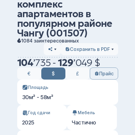
комплекс
апартаментов в
популярном районе
Чангу (001507)
1084 заинтересованных
Сохранить в PDF
104
’
735 -
129
’
049 $
€
$
£
Прайс
Площадь
30м² - 58м²
Год сдачи
Мебель
2025
Частично