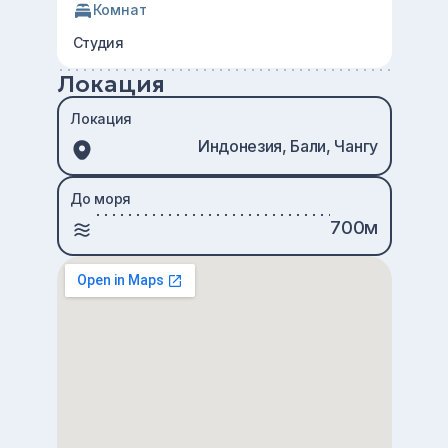
Комнат
Студия
Локация
Локация
Индонезия, Бали, Чангу
До моря
700м