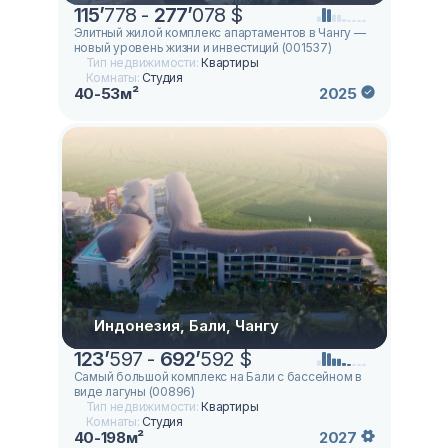
115
’
778 -
277
’
078 $
Элитный жилой комплекс апартаментов в Чангу —
новый уровень жизни и инвестиций (001537)
Тип недвижимости:
Квартиры
Комнаты:
Студия
40-53м²
2025
Индонезия, Бали, Чангу
123
’
597 -
692
’
592 $
Самый большой комплекс на Бали с бассейном в
виде лагуны (00896)
Тип недвижимости:
Квартиры
Комнаты:
Студия
40-198м²
2027