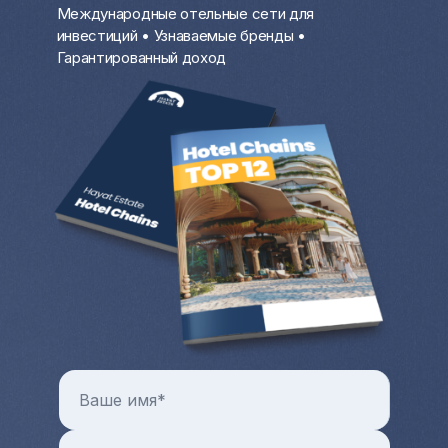
Сдавать квартиру или дом за границей,
Международные отельные сети для
особенно на первой береговой линии у
инвестиций • Узнаваемые бренды •
моря, крайне выгодно в разгар
Гарантированный доход
туристического сезона. В остальное
время вы можете проживать там.
Цены на коммерческую и жилую
недвижимость с каждым годом только
растут. Всегда можно продать квартиру
или дом за рубежом и выручить
довольно крупную разницу от продажи.
Больше преимуществ и особенностей от
покупки квартиры и любой другой зарубежной
недвижимости в целом можно узнать на
индивидуальной консультации с менеджером
Hayat Estate.