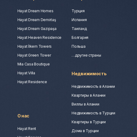
Hayat Dream Homes
Турция
Hayat Dream Demirtaş
Испания
Hayat Dream Gazipaşa
Таиланд
Hayat Heaven Residence
Болгария
Hayat İlkem Towers
Польша
Hayat Green Tower
…другие страны
Mia Casa Boutique
Hayat Villa
Недвижимость
Hayat Residence
Недвижимость в Алании
Квартиры в Алании
Виллы в Алании
Недвижимость в Турции
О нас
Квартиры в Турции
Hayat Rent
Дома в Турции