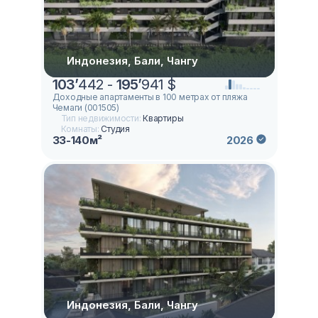
Индонезия, Бали, Чангу
103
’
442 -
195
’
941 $
Доходные апартаменты в 100 метрах от пляжа
Чемаги (001505)
Тип недвижимости:
Квартиры
Комнаты:
Студия
33-140м²
2026
Индонезия, Бали, Чангу