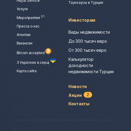
Hayat Service
Таунхаусы в Турции
Услуги
3
1
Мероприятия
Инвесторам
Пресса о нас
Виды недвижимости
Агентам
До 300 тысяч евро
Вакансии
От 300 тысяч евро
Bitcoin accepted
Калькулятор
З Україною в серці
доходности
Карта сайта
недвижимости Турции
Новости
2
Акции
Контакты