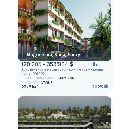
Индонезия, Бали, Чангу
120
’
205 -
353
’
904 $
Апартаменты в масштабном комплексе у океана,
Чангу (016492)
Тип недвижимости:
Квартиры
Комнаты:
Студия
27-51м²
2025