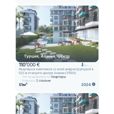
Турция, Алания, центр
110
’
000 €
Квартира в комплексе со всей инфраструктурой в
520 м от моря в центре Алании (31500)
Тип недвижимости:
Квартиры
Комнаты:
2 спальни
51м²
2024