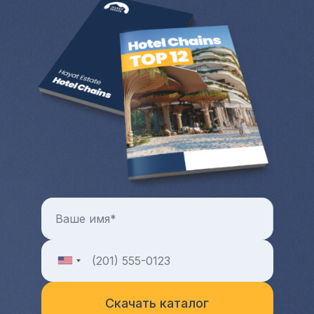
Цены на коммерческую и жилую
недвижимость с каждым годом только
растут. Всегда можно продать квартиру
или дом за рубежом и выручить
довольно крупную разницу от продажи.
Больше преимуществ и особенностей от
покупки квартиры и любой другой зарубежной
недвижимости в целом можно узнать на
индивидуальной консультации с менеджером
Hayat Estate.