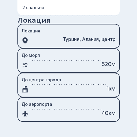
2 спальни
Локация
Локация
Турция, Алания, центр
До моря
520м
До центра города
1км
До аэропорта
40км