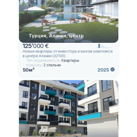
Турция, Алания, центр
125
’
000 €
Новые квартиры от инвестора в жилом комплексе
в центре Алании (32100)
Тип недвижимости:
Квартиры
Комнаты:
2 спальни
50м²
2025