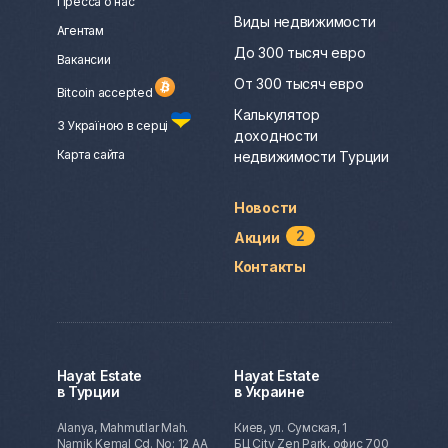
Пресса о нас
Виды недвижимости
Агентам
До 300 тысяч евро
Вакансии
От 300 тысяч евро
Bitcoin accepted
Калькулятор
З Україною в серці
доходности
Карта сайта
недвижимости Турции
Новости
2
Акции
Контакты
Hayat Estate
Hayat Estate
в Турции
в Украине
Alanya, Mahmutlar Mah.
Киев, ул. Сумская, 1
Namik Kemal Cd. No: 12 AA
БЦ City Zen Park, офис 700