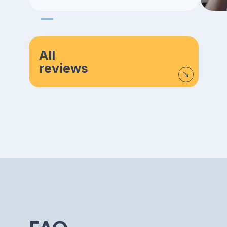
All
reviews