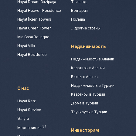
Hayat Dream Gazipaşa
Таиланд
Hayat Heaven Residence
Болгария
Hayat İlkem Towers
Польша
Hayat Green Tower
…другие страны
Mia Casa Boutique
Hayat Villa
Недвижимость
Hayat Residence
Недвижимость в Алании
Квартиры в Алании
Виллы в Алании
Недвижимость в Турции
О нас
Квартиры в Турции
Hayat Rent
Дома в Турции
Hayat Service
Таунхаусы в Турции
Услуги
3
1
Мероприятия
Инвесторам