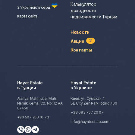
Калькулятор
З Україною в серці
доходности
Карта сайта
недвижимости Турции
Новости
2
Акции
Контакты
Hayat Estate
Hayat Estate
в Турции
в Украине
Alanya, Mahmutlar Mah.
Киев, ул. Сумская, 1
Namik Kemal Cd. No: 12 AA
БЦ City Zen Park, офис 700
07450
+38 093 757 20 07
+90 507 250 10 73
info@hayatestate.com