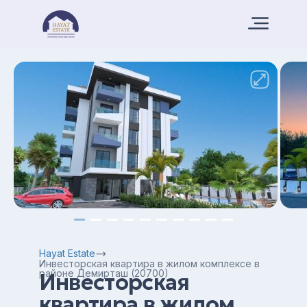
Hayat Estate
Инвесторская квартира в жилом комплексе в
районе Демирташ (20700)
Инвесторская
квартира в жилом