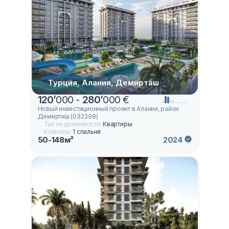
Турция, Алания, Демирташ
120
’
000 -
280
’
000 €
Новый инвестиционный проект в Алании, район
Демиртиш (032398)
Тип недвижимости:
Квартиры
Комнаты:
1 спальня
50-148м²
2024