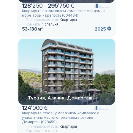
128
’
250 -
295
’
750 €
Квартиры в новом жилом комплексе с видом на
море, горы и крепость (004484)
Тип недвижимости:
Квартиры
Комнаты:
1 спальня
53-130м²
2025
Турция, Алания, Демирташ
124
’
000 €
Квартиры в строящемся жилом комплексе с
уникальным местоположением в районе
Демирташ (028459)
Тип недвижимости:
Квартиры
Комнаты:
1 спальня