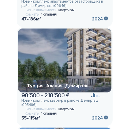
Новый комплекс апартаментов от застройщика в
районе Демирташ (00646)
Тип недвижимости:
Квартиры
Комнаты:
1 спальня
47-186м²
2024
Турция, Алания, Демирташ
98
’
500 -
218
’
500 €
Новый комплекс квартир в районе Демирташ
(005466)
Тип недвижимости:
Квартиры
Комнаты:
1 спальня
55-115м²
2024