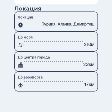
Локация
Локация
Турция, Алания, Демирташ
До моря
210м
До центра города
23км
До аэропорта
17км