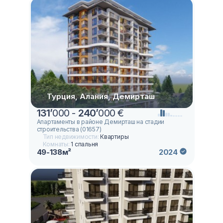
Турция, Алания, Демирташ
131
’
000 -
240
’
000 €
Апартаменты в районе Демирташ на стадии
строительства (01657)
Тип недвижимости:
Квартиры
Комнаты:
1 спальня
49-138м²
2024