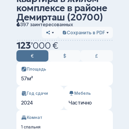
комплексе в районе
Демирташ (20700)
397 заинтересованных
Сохранить в PDF
123
’
000 €
€
$
£
Площадь
57м²
Год сдачи
Мебель
2024
Частично
Комнат
1 спальня