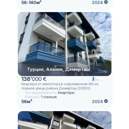
56-140м²
2024
Турция, Алания, Демирташ
138
’
000 €
Квартира от инвестора в современном ЖК на
главной улице района Демирташ (20500)
Тип недвижимости:
Квартиры
Комнаты:
1 спальня
56м²
2024