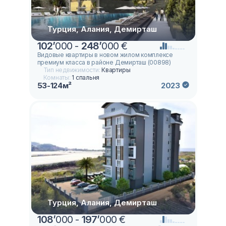
Турция, Алания, Демирташ
102
’
000 -
248
’
000 €
Видовые квартиры в новом жилом комплексе
премиум класса в районе Демирташ (00898)
Тип недвижимости:
Квартиры
Комнаты:
1 спальня
53-124м²
2023
Турция, Алания, Демирташ
108
’
000 -
197
’
000 €