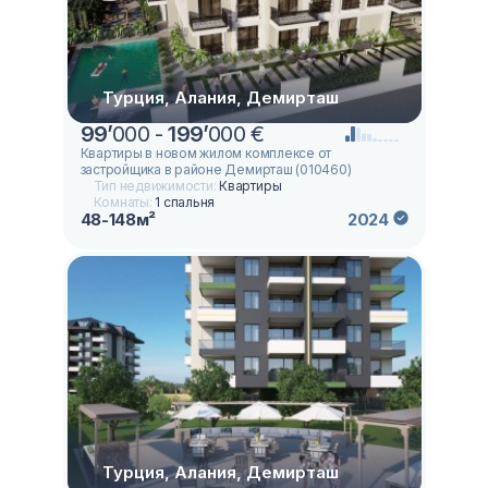
Турция, Алания, Демирташ
99
’
000 -
199
’
000 €
Квартиры в новом жилом комплексе от
застройщика в районе Демирташ (010460)
Тип недвижимости:
Квартиры
Комнаты:
1 спальня
48-148м²
2024
Турция, Алания, Демирташ