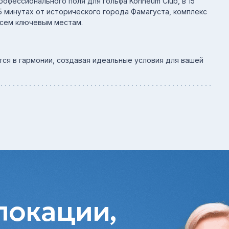
рофессионального поля для гольфа Korineum Club, в 15
5 минутах от исторического города Фамагуста, комплекс
всем ключевым местам.
тся в гармонии, создавая идеальные условия для вашей
локации,