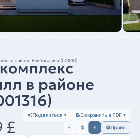
илл в районе Енибогазичи (001316)
комплекс
лл в районе
001316)
Поделиться
Сохранить в PDF
9 £
€
$
£
Прайс