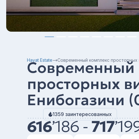
Hayat Estate
Современный комплекс просторных в
Современный 
просторных ви
Енибогазичи (
1359 заинтересованных
616
’
186 -
717
’
19