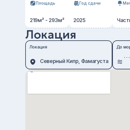
Площадь
Год сдачи
Ме
219м² - 293м²
2025
Част
Локация
Локация
До мо
Северный Кипр, Фамагуста