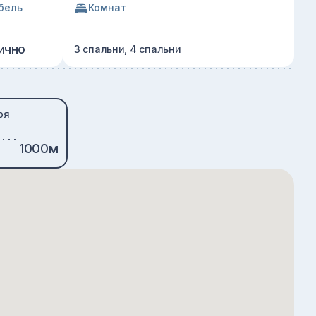
бель
Комнат
ично
3 спальни, 4 спальни
ря
1000м