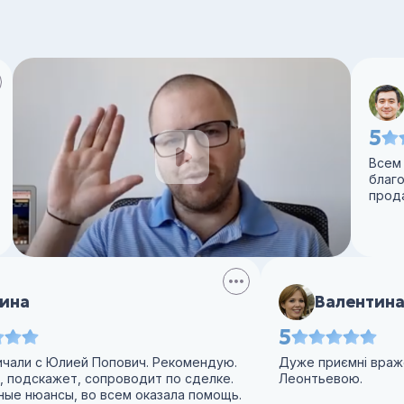
5
Всем
благ
прода
ина
Валентина
5
чали с Юлией Попович. Рекомендую.
Дуже приємні враже
 подскажет, сопроводит по сделке.
Леонтьевою.
ные нюансы, во всем оказала помощь.