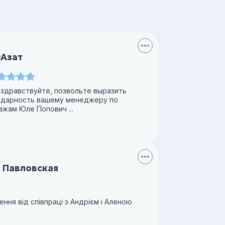
Азат
 здравствуйте, позвольте выразить
одарность вашему менеджеру по
жам Юле Попович ...
 Павловская
ння від співпраці з Андрієм і Аленою