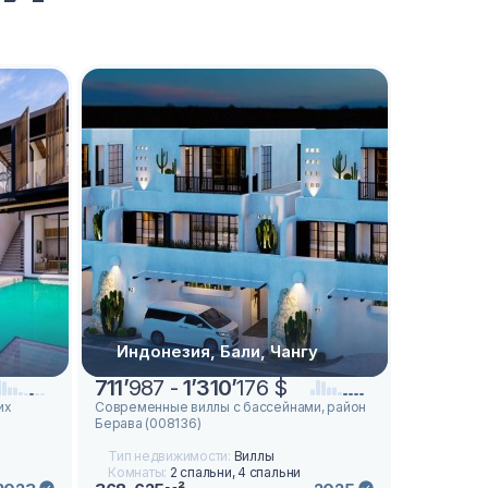
Индонезия, Бали, Чангу
711
’
987 -
1
’
310
’
176 $
их
Современные виллы с бассейнами, район
Берава (008136)
Тип недвижимости:
Виллы
Комнаты:
2 спальни, 4 спальни