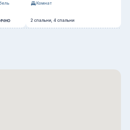
бель
Комнат
ично
2 спальни, 4 спальни