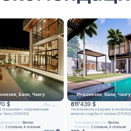
онезия, Бали, Чангу
Индонезия, Бали, Чангу
70 $
811
’
439 $
 4 спальнями с современным
Уютная вилла в Бераве в нескольк
, Чангу (009492)
минутах ходьбы от океана (011492)
едвижимости:
Виллы
Тип недвижимости:
Виллы
ты:
2 спальни, 4 спальни
Комнаты:
2 спальни, 4 спальни