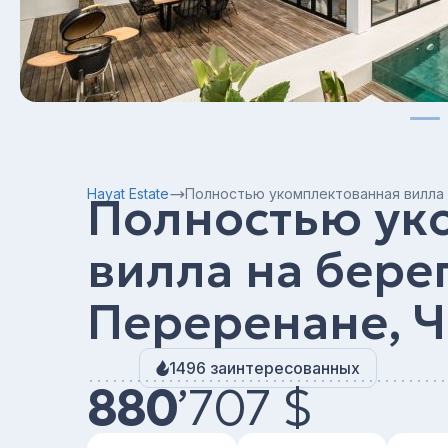
Hayat Estate
Полностью укомплектованная вилла 
Полностью ук
вилла на берег
Переренане, Ч
1496 заинтересованных
880
’
707 $