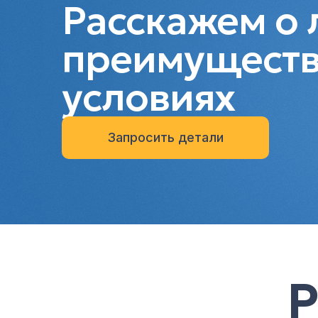
Расскажем о 
преимуществ
условиях
Запросить детали