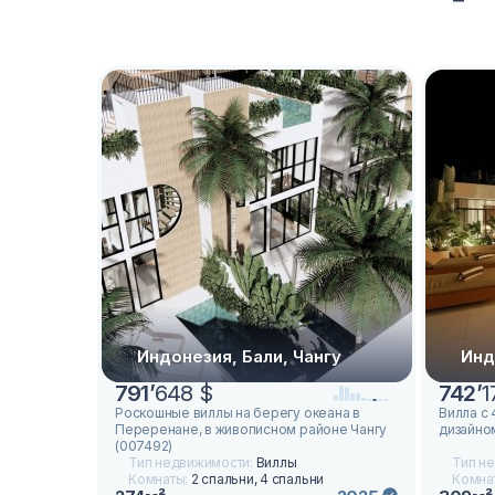
Индонезия, Бали, Чангу
Инд
791
’
648 $
742
’
1
Роскошные виллы на берегу океана в
Вилла с
Переренане, в живописном районе Чангу
дизайном
(007492)
Тип недвижимости:
Виллы
Тип н
Комнаты:
2 спальни, 4 спальни
Комна