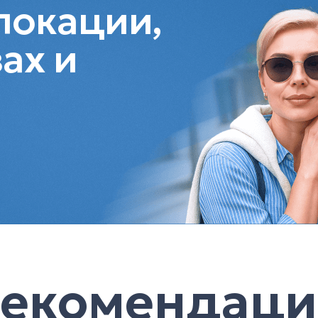
локации,
ах и
Рекомендаци