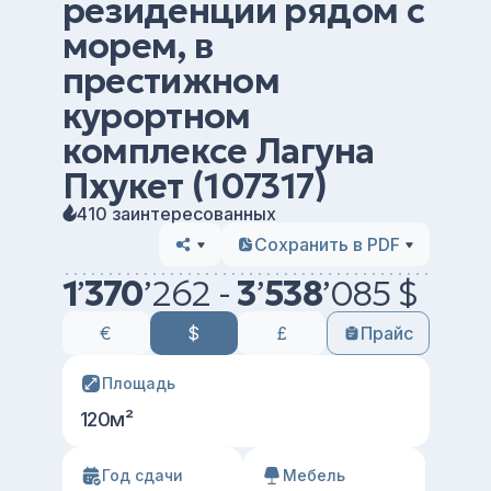
резиденции рядом с
морем, в
престижном
курортном
комплексе Лагуна
Пхукет (107317)
410 заинтересованных
Сохранить в PDF
1
’
370
’
262 -
3
’
538
’
085 $
€
$
£
Прайс
Площадь
120м²
Год сдачи
Мебель