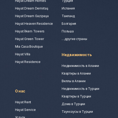
Hayat Dream Homes
Турция
Hayat Dream Demirtaş
Испания
Hayat Dream Gazipaşa
Таиланд
Hayat Heaven Residence
Болгария
Hayat İlkem Towers
Польша
Hayat Green Tower
…другие страны
Mia Casa Boutique
Hayat Villa
Недвижимость
Hayat Residence
Недвижимость в Алании
Квартиры в Алании
Виллы в Алании
Недвижимость в Турции
О нас
Квартиры в Турции
Hayat Rent
Дома в Турции
Hayat Service
Таунхаусы в Турции
Услуги