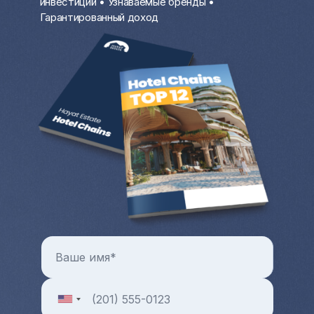
инвестиций • Узнаваемые бренды •
моря, крайне выгодно в разгар
Гарантированный доход
туристического сезона. В остальное
время вы можете проживать там.
Цены на коммерческую и жилую
недвижимость с каждым годом только
растут. Всегда можно продать квартиру
или дом за рубежом и выручить
довольно крупную разницу от продажи.
Больше преимуществ и особенностей от
покупки квартиры и любой другой зарубежной
недвижимости в целом можно узнать на
индивидуальной консультации с менеджером
Hayat Estate.