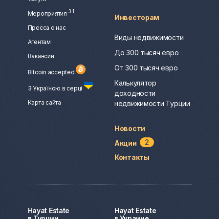
3
1
Мероприятия
Инвесторам
Пресса о нас
Виды недвижимости
Агентам
До 300 тысяч евро
Вакансии
От 300 тысяч евро
Bitcoin accepted
Калькулятор
З Україною в серці
доходности
Карта сайта
недвижимости Турции
Новости
2
Акции
Контакты
Hayat Estate
Hayat Estate
в Турции
в Украине