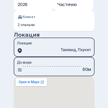
2026
Частично
Комнат
2 спальни
Локация
Локация
Таиланд, Пхукет
До моря
60м