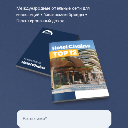
Сдавать квартиру или дом за границей,
Международные отельные сети для
особенно на первой береговой линии у
инвестиций • Узнаваемые бренды •
моря, крайне выгодно в разгар
Гарантированный доход
туристического сезона. В остальное
время вы можете проживать там.
Цены на коммерческую и жилую
недвижимость с каждым годом только
растут. Всегда можно продать квартиру
или дом за рубежом и выручить
довольно крупную разницу от продажи.
Больше преимуществ и особенностей от
покупки квартиры и любой другой зарубежной
недвижимости в целом можно узнать на
индивидуальной консультации с менеджером
Hayat Estate.