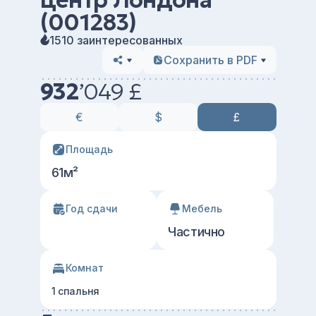
центр Лондона
(001283)
1510 заинтересованных
Сохранить в PDF
932
’
049 £
€
$
£
Площадь
61м²
Год сдачи
Мебель
Частично
Комнат
1 спальня