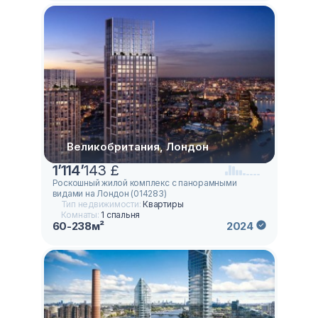
Великобритания, Лондон
1
’
114
’
143 £
Роскошный жилой комплекс с панорамными
видами на Лондон (014283)
Тип недвижимости:
Квартиры
Комнаты:
1 спальня
60-238м²
2024