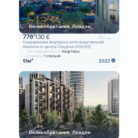
Великобритания, Лондон
776
’
130 £
Современная квартира в непосредственной
близости от центра Лондона (004283)
Тип недвижимости:
Квартиры
Комнаты:
1 спальня
51м²
2022
Великобритания, Лондон