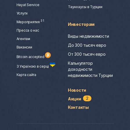
Hayat Service
Таунхаусы в Турции
Услуги
3
1
Мероприятия
Инвесторам
Пресса о нас
Виды недвижимости
Агентам
До 300 тысяч евро
Вакансии
От 300 тысяч евро
Bitcoin accepted
Калькулятор
З Україною в серці
доходности
Карта сайта
недвижимости Турции
Новости
2
Акции
Контакты