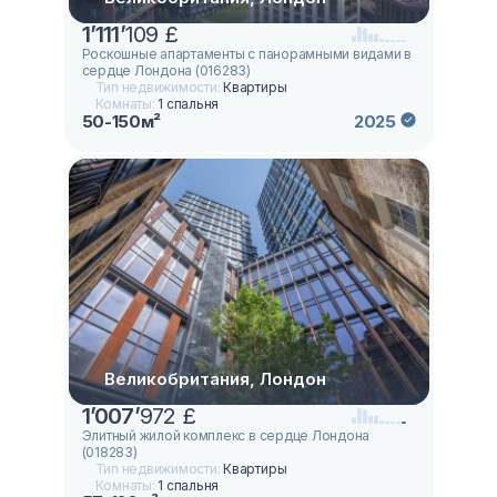
1
’
111
’
109 £
Роскошные апартаменты с панорамными видами в
сердце Лондона (016283)
Тип недвижимости:
Квартиры
Комнаты:
1 спальня
50-150м²
2025
Великобритания, Лондон
1
’
007
’
972 £
Элитный жилой комплекс в сердце Лондона
(018283)
Тип недвижимости:
Квартиры
Комнаты:
1 спальня