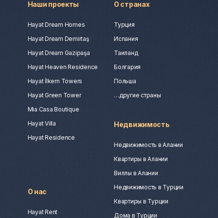
Наши проекты
О странах
Hayat Dream Homes
Турция
Hayat Dream Demirtaş
Испания
Hayat Dream Gazipaşa
Таиланд
Hayat Heaven Residence
Болгария
Hayat İlkem Towers
Польша
Hayat Green Tower
…другие страны
Mia Casa Boutique
Hayat Villa
Недвижимость
Hayat Residence
Недвижимость в Алании
Квартиры в Алании
Виллы в Алании
Недвижимость в Турции
О нас
Квартиры в Турции
Hayat Rent
Дома в Турции