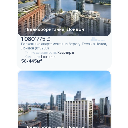
Великобритания, Лондон
1
’
080
’
775 £
Роскошные апартаменты на берегу Темзы в Челси,
Лондон (015283)
Тип недвижимости:
Квартиры
Комнаты:
1 спальня
56-445м²
Великобритания, Лондон