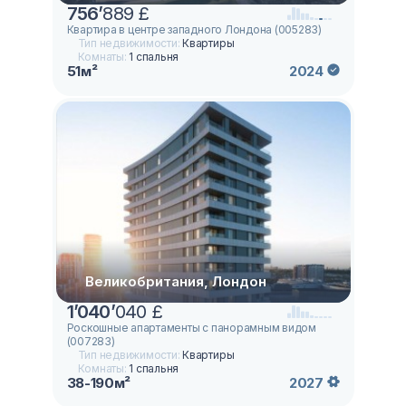
756
’
889 £
Квартира в центре западного Лондона (005283)
Тип недвижимости:
Квартиры
Комнаты:
1 спальня
51м²
2024
Великобритания, Лондон
1
’
040
’
040 £
Роскошные апартаменты с панорамным видом
(007283)
Тип недвижимости:
Квартиры
Комнаты:
1 спальня
38-190м²
2027