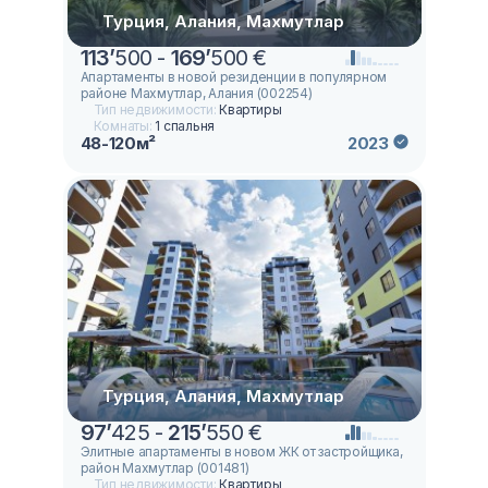
Турция, Алания, Махмутлар
113
’
500 -
169
’
500 €
Апартаменты в новой резиденции в популярном
районе Махмутлар, Алания (002254)
Тип недвижимости:
Квартиры
Комнаты:
1 спальня
48-120м²
2023
Турция, Алания, Махмутлар
97
’
425 -
215
’
550 €
Элитные апартаменты в новом ЖК от застройщика,
район Махмутлар (001481)
Тип недвижимости:
Квартиры