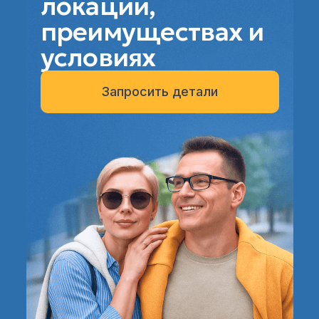
локации,
преимуществах и
условиях
Запросить детали