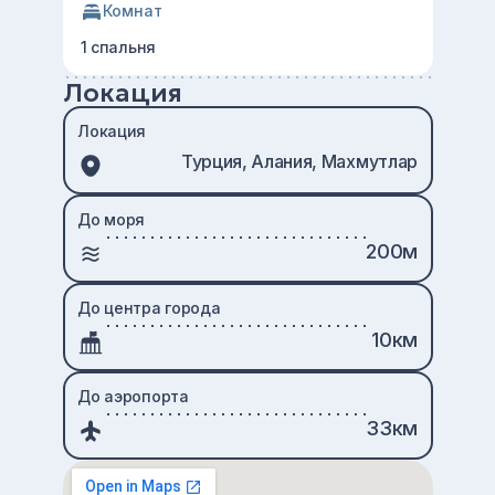
Комнат
1 спальня
Локация
Локация
Турция, Алания, Махмутлар
До моря
200м
До центра города
10км
До аэропорта
33км