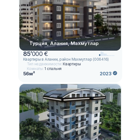
Турция, Алания, Махмутлар
85
’
000 €
Квартиры в Алании, район Махмутлар (006416)
Тип недвижимости:
Квартиры
Комнаты:
1 спальня
56м²
2023