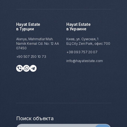
Hayat Estate
Hayat Estate
в Турции
в Украине
Alanya, Mahmutlar Mah.
Киев, ул. Сумская, 1
Namik Kemal Cd. No: 12 AA
БЦ City Zen Park, офис 700
07450
+38 093 757 20 07
+90 507 250 10 73
info@hayatestate.com
Поиск объекта