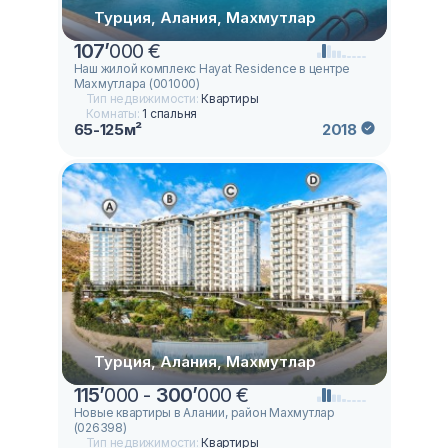
Турция, Алания, Махмутлар
107
’
000 €
Наш жилой комплекс Hayat Residence в центре
Махмутлара (001000)
Тип недвижимости:
Квартиры
Комнаты:
1 спальня
65-125м²
2018
Турция, Алания, Махмутлар
115
’
000 -
300
’
000 €
Новые квартиры в Алании, район Махмутлар
(026398)
Тип недвижимости:
Квартиры