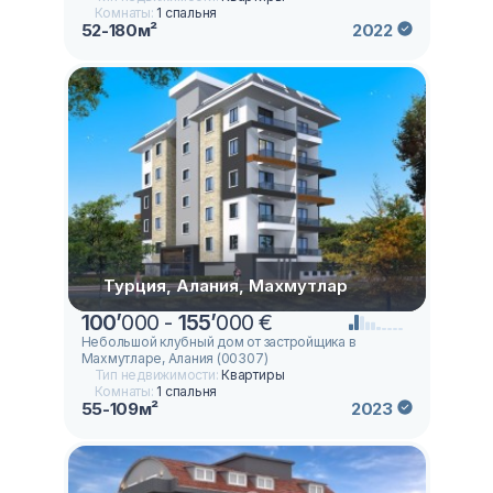
Комнаты:
1 спальня
52-180м²
2022
Турция, Алания, Махмутлар
100
’
000 -
155
’
000 €
Небольшой клубный дом от застройщика в
Махмутларе, Алания (00307)
Тип недвижимости:
Квартиры
Комнаты:
1 спальня
55-109м²
2023