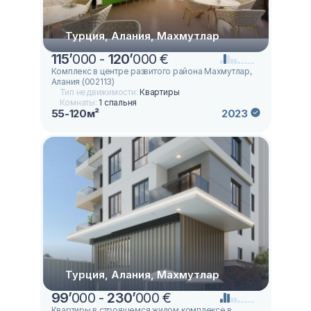
Турция, Алания, Махмутлар
115
’
000 -
120
’
000 €
Комплекс в центре развитого района Махмутлар,
Алания (002113)
Тип недвижимости:
Квартиры
Комнаты:
1 спальня
55-120м²
2023
Турция, Алания, Махмутлар
99
’
000 -
230
’
000 €
Квартиры в строящемся жилом комплексе в