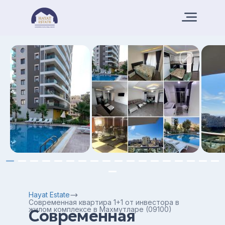
Hayat Estate
Современная квартира 1+1 от инвестора в
жилом комплексе в Махмутларе (09100)
Современная