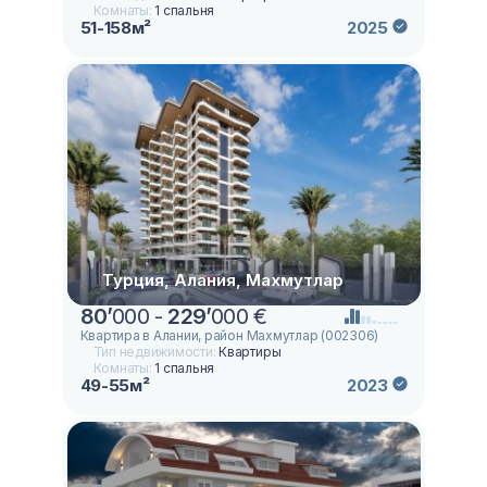
Комнаты:
1 спальня
51-158м²
2025
Турция, Алания, Махмутлар
80
’
000 -
229
’
000 €
Квартира в Алании, район Махмутлар (002306)
Тип недвижимости:
Квартиры
Комнаты:
1 спальня
49-55м²
2023