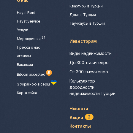
О нас
Квартиры в Турции
Hayat Rent
Дома в Турции
Hayat Service
Таунхаусы в Турции
Услуги
3
1
Мероприятия
Инвесторам
Пресса о нас
Виды недвижимости
Агентам
До 300 тысяч евро
Вакансии
От 300 тысяч евро
Bitcoin accepted
Калькулятор
З Україною в серці
доходности
Карта сайта
недвижимости Турции
Новости
2
Акции
Контакты