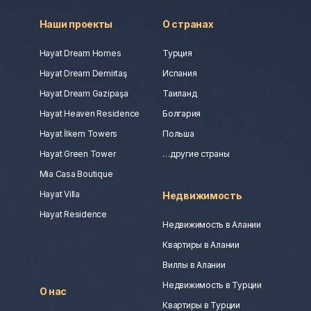
Наши проекты
О странах
Hayat Dream Homes
Турция
Hayat Dream Demirtaş
Испания
Hayat Dream Gazipaşa
Таиланд
Hayat Heaven Residence
Болгария
Hayat İlkem Towers
Польша
Hayat Green Tower
…другие страны
Mia Casa Boutique
Hayat Villa
Недвижимость
Hayat Residence
Недвижимость в Алании
Квартиры в Алании
Виллы в Алании
Недвижимость в Турции
О нас
Квартиры в Турции