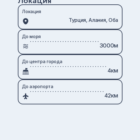
Локация
Локация
Турция, Алания, Оба
До моря
3000м
До центра города
4км
До аэропорта
42км