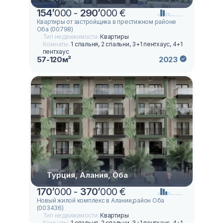
154
’
000 -
290
’
000 €
Квартиры от застройщика в престижном районе
Оба (00798)
Тип недвижимости:
Квартиры
Комнаты:
1 спальня, 2 спальни, 3+1 пентхаус, 4+1
пентхаус
57-120м²
2023
Турция, Алания, Оба
170
’
000 -
370
’
000 €
Новый жилой комплекс в Алании,район Оба
(003436)
Тип недвижимости:
Квартиры
Комнаты:
1 спальня, 2 спальни, 3+1 пентхаус, 4+1