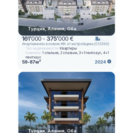
Турция, Алания, Оба
161
’
000 -
375
’
000 €
Апартаменты в новом ЖК от застройщика (012390)
Тип недвижимости:
Квартиры
Комнаты:
1 спальня, 2 спальни, 3+1 пентхаус, 4+1
пентхаус
59-87м²
2024
Турция, Алания, Оба