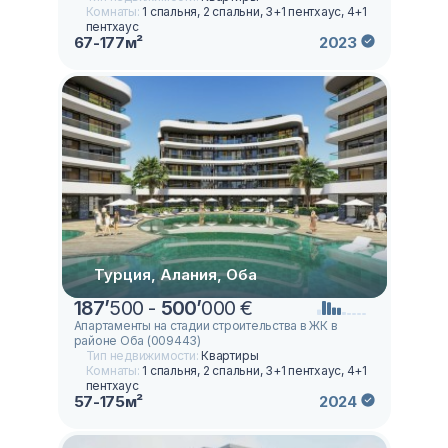
Комнаты:
1 спальня, 2 спальни, 3+1 пентхаус, 4+1
пентхаус
67-177м²
2023
Турция, Алания, Оба
187
’
500 -
500
’
000 €
Апартаменты на стадии строительства в ЖК в
районе Оба (009443)
Тип недвижимости:
Квартиры
Комнаты:
1 спальня, 2 спальни, 3+1 пентхаус, 4+1
пентхаус
57-175м²
2024