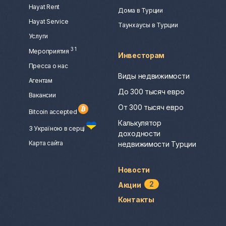
Hayat Rent
Дома в Турции
Hayat Service
Таунхаусы в Турции
Услуги
3
1
Мероприятия
Инвесторам
Пресса о нас
Виды недвижимости
Агентам
До 300 тысяч евро
Вакансии
От 300 тысяч евро
Bitcoin accepted
Калькулятор
З Україною в серці
доходности
Карта сайта
недвижимости Турции
Новости
2
Акции
Контакты