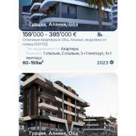
Турция, Алания, Оба
159
’
000 -
395
’
000 €
Отличные квартиры в Оба, Аланья, недалеко от
пляжа (001110)
Тип недвижимости:
Квартиры
Комнаты:
1 спальня, 2 спальни, 3+1 пентхаус, 4+1
пентхаус
60-198м²
2023
Турция, Алания, Оба