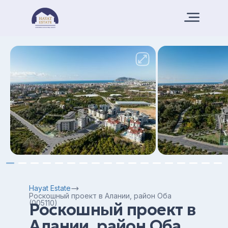
Hayat Estate
Роскошный проект в Алании, район Оба
(005110)
Роскошный проект в
Алании, район Оба