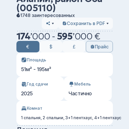
(005110)
1748 заинтересованных
Сохранить в PDF
174
’
000 -
595
’
000 €
€
$
£
Прайс
Площадь
51м² - 195м²
Год сдачи
Мебель
2025
Частично
Комнат
1 спальня, 2 спальни, 3+1 пентхаус, 4+1 пентхаус