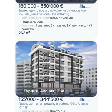
160
’
000 -
550
’
000 €
Бизнес-центр нового поколения с уникальной
концепцией в районе Оба (004113)
Тип недвижимости:
Коммерческая
недвижимость
Комнаты:
1 спальня, 2 спальни, 3+1 пентхаус, 4+1
пентхаус
263м²
Турция, Алания, Оба
155
’
000 -
344
’
500 €
Апартаменты на продажу в районе Оба, Алания
(014121)
Тип недвижимости:
Квартиры