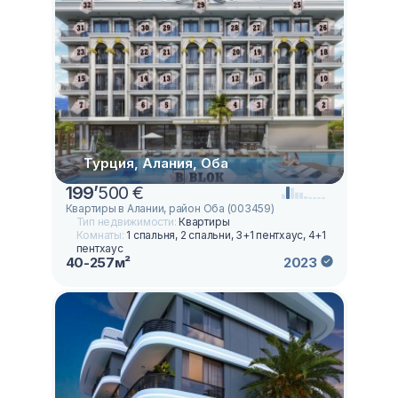
Турция, Алания, Оба
199
’
500 €
Квартиры в Алании, район Оба (003459)
Тип недвижимости:
Квартиры
Комнаты:
1 спальня, 2 спальни, 3+1 пентхаус, 4+1
пентхаус
40-257м²
2023