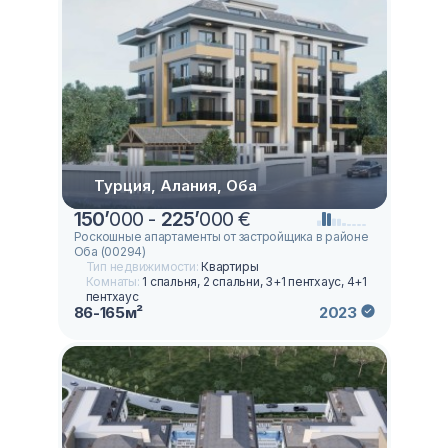
Турция, Алания, Оба
150
’
000 -
225
’
000 €
Роскошные апартаменты от застройщика в районе
Оба (00294)
Тип недвижимости:
Квартиры
Комнаты:
1 спальня, 2 спальни, 3+1 пентхаус, 4+1
пентхаус
86-165м²
2023