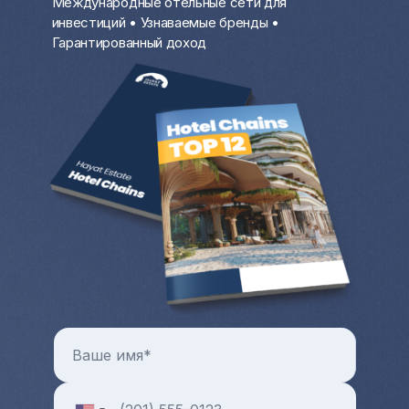
Международные отельные сети для
особенно на первой береговой линии у
инвестиций • Узнаваемые бренды •
моря, крайне выгодно в разгар
Гарантированный доход
туристического сезона. В остальное
время вы можете проживать там.
Цены на коммерческую и жилую
недвижимость с каждым годом только
растут. Всегда можно продать квартиру
или дом за рубежом и выручить
довольно крупную разницу от продажи.
Больше преимуществ и особенностей от
покупки квартиры и любой другой зарубежной
недвижимости в целом можно узнать на
индивидуальной консультации с менеджером
Hayat Estate.