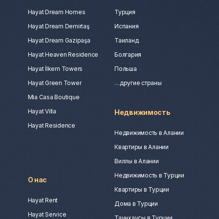
Hayat Dream Homes
Турция
Hayat Dream Demirtaş
Испания
Hayat Dream Gazipaşa
Таиланд
Hayat Heaven Residence
Болгария
Hayat İlkem Towers
Польша
Hayat Green Tower
…другие страны
Mia Casa Boutique
Hayat Villa
Недвижимость
Hayat Residence
Недвижимость в Алании
Квартиры в Алании
Виллы в Алании
Недвижимость в Турции
О нас
Квартиры в Турции
Hayat Rent
Дома в Турции
Hayat Service
Таунхаусы в Турции