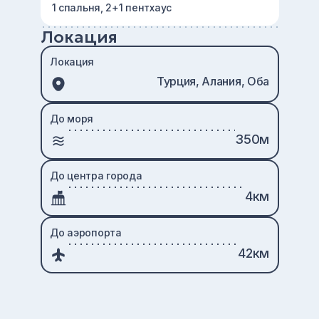
1 спальня, 2+1 пентхаус
Локация
Локация
Турция, Алания, Оба
До моря
350м
До центра города
4км
До аэропорта
42км