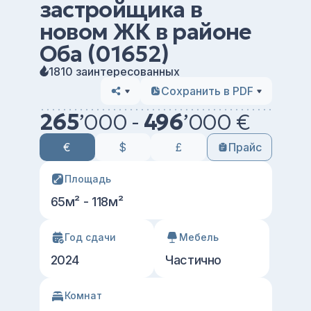
застройщика в
новом ЖК в районе
Оба (01652)
1810 заинтересованных
Сохранить в PDF
265
’
000 -
496
’
000 €
€
$
£
Прайс
Площадь
65м² - 118м²
Год сдачи
Мебель
2024
Частично
Комнат