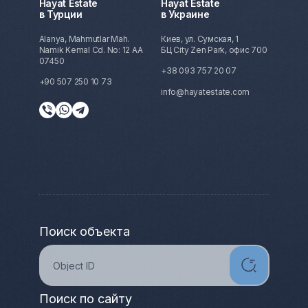
Hayat Estate
Hayat Estate
в Турции
в Украине
Alanya, Mahmutlar Mah.
Киев, ул. Сумская, 1
Namik Kemal Cd. No: 12 AA
БЦ City Zen Park, офис 700
07450
+38 093 757 20 07
+90 507 250 10 73
info@hayatestate.com
Поиск объекта
Поиск по сайту