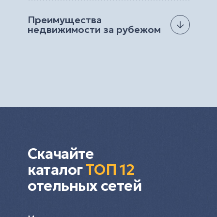
Зарубежная недвижимость – это однозначно
сделки купли/продажи, оценка уровней риска
выделенному бюджету. Все что нужно –
выгоднее, чем ипотека в Украине или покупка
для инвесторов: все это входит в перечень
оставить заявку на портале и затем обсудить
Преимущества
квартиры в Киеве. Средние цены на жилье в
возможностей агентства Hayat Estate.
детали с менеджером.
недвижимости за рубежом
популярных туристических странах равны
Можно купить дом за границей у моря
стоимости аналогичного предложения на
Специально для наших клиентов мы
для постоянного проживания и наконец-
родине. При этом за границей вы всегда
разработали портал, на котором разместили
то осуществить свою давнюю мечту.
можете превратить свое приобретение в
удобный каталог с подробным описанием
Для украинцев квартира за границей –
выгодный бизнес.
предложений из самых разных уголков Европы
основание для получения ВНЖ и
и Азии. В частности, на сайте размещена
гражданства в последствии. Поэтому
актуальная недвижимость Турции,
если вы заинтересованы переехать на
Великобритании, Франции, Германии, Грузии,
ПМЖ, то покупка недвижимости может
Индонезии, ОАЭ, Черногории, Испании,
значительно упростить получение
Португалии, Польши, Северного Кипра,
документов.
Таиланда.
Инвестиция в недвижимость за рубежом
Скачайте
– выгодное решение для украинцев, в
частности. Согласно последним
каталог
TОП 12
новостям, процент от вложений в
отельных сетей
строительство и покупка квартиры за
границей приносит больший процент,
чем депозит в банке.
Сдавать квартиру или дом за границей,