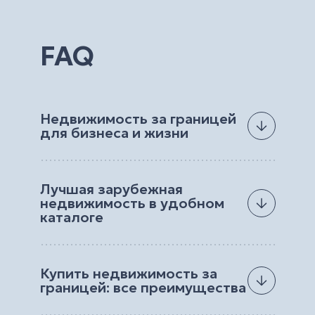
FAQ
Недвижимость за границей
для бизнеса и жизни
Мечтаете иметь квартиру или дом у моря на
средиземноморском побережье? А может,
Лучшая зарубежная
вас интересует недвижимость в Европе? Или
недвижимость в удобном
вы всегда хотели открыть бизнес за границей
каталоге
и получать пассивный доход, проживая в
Киеве? Какие бы цели вы не преследовали, мы
Еще не так давно недвижимость за границей
всегда можем предложить лучшие варианты.
была недосягаемой мечтой для многих.
Купить недвижимость за
Однако сейчас ее приобретение не кажется
Hayat Estate – агентство, которое готово
границей: все преимущества
таким сложным. Профессиональный подбор и
помочь вам приобрести недвижимость за
поиск квартиры/дома, помощь в оформлении
рубежом согласно вашим требованиям и