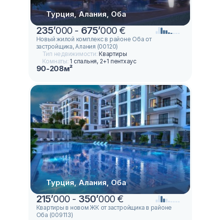
Турция, Алания, Оба
235
’
000 -
675
’
000 €
Новый жилой комплекс в районе Оба от
застройщика, Алания (00120)
Тип недвижимости:
Квартиры
Комнаты:
1 спальня, 2+1 пентхаус
90-208м²
Турция, Алания, Оба
215
’
000 -
350
’
000 €
Квартиры в новом ЖК от застройщика в районе
Оба (009113)