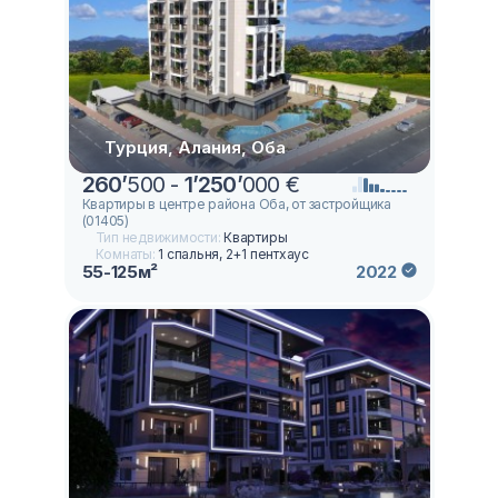
Турция, Алания, Оба
260
’
500 -
1
’
250
’
000 €
Квартиры в центре района Оба, от застройщика
(01405)
Тип недвижимости:
Квартиры
Комнаты:
1 спальня, 2+1 пентхаус
55-125м²
2022