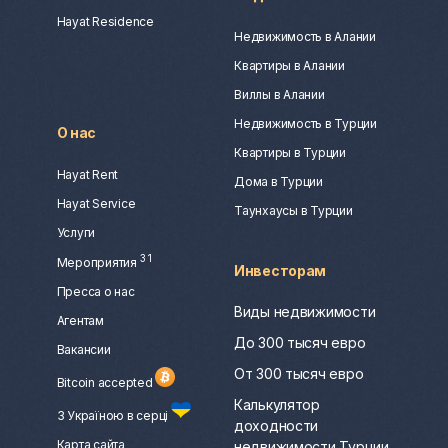
Hayat Residence
Недвижимость в Алании
Квартиры в Алании
Виллы в Алании
Недвижимость в Турции
О нас
Квартиры в Турции
Hayat Rent
Дома в Турции
Hayat Service
Таунхаусы в Турции
Услуги
3
1
Мероприятия
Инвесторам
Пресса о нас
Виды недвижимости
Агентам
До 300 тысяч евро
Вакансии
От 300 тысяч евро
Bitcoin accepted
Калькулятор
З Україною в серці
доходности
Карта сайта
недвижимости Турции