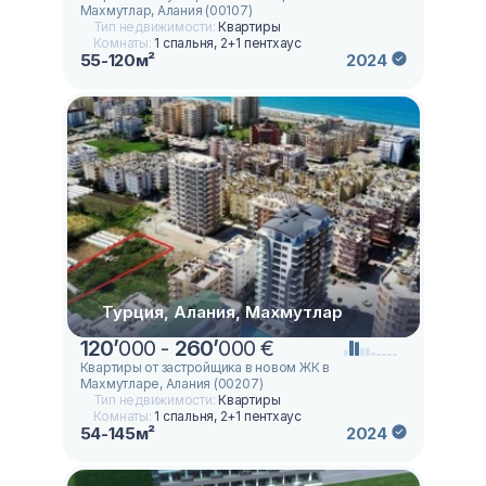
Махмутлар, Алания (00107)
Тип недвижимости:
Квартиры
Комнаты:
1 спальня, 2+1 пентхаус
55-120м²
2024
Турция, Алания, Махмутлар
120
’
000 -
260
’
000 €
Квартиры от застройщика в новом ЖК в
Махмутларе, Алания (00207)
Тип недвижимости:
Квартиры
Комнаты:
1 спальня, 2+1 пентхаус
54-145м²
2024