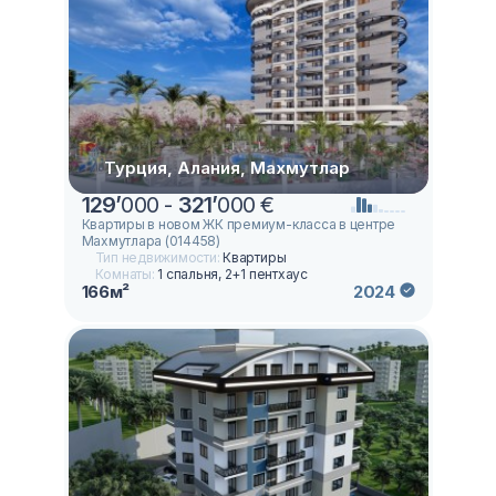
Турция, Алания, Махмутлар
129
’
000 -
321
’
000 €
Квартиры в новом ЖК премиум-класса в центре
Махмутлара (014458)
Тип недвижимости:
Квартиры
Комнаты:
1 спальня, 2+1 пентхаус
166м²
2024