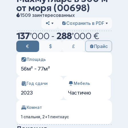
от моря (00698)
1509 заинтересованных
Сохранить в PDF
137
’
000 -
288
’
000 €
€
$
£
Прайс
Площадь
56м² - 77м²
Год сдачи
Мебель
2023
Частично
Комнат
1 спальня, 2+1 пентхаус