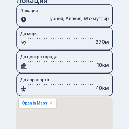
Локация
Локация
Турция, Алания, Махмутлар
До моря
370м
До центра города
10км
До аэропорта
40км