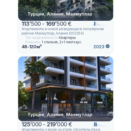
Турция, Алания, Махмутлар
113
’
500 -
169
’
500 €
Апартаменты в новой резиденции в популярном
районе Махмутлар, Алания (002254)
Тип недвижимости:
Квартиры
Комнаты:
1 спальня, 2+1 пентхаус
48-120м²
2023
Турция, Алания, Махмутлар
125
’
000 -
219
’
000 €
Апартаменты у моря на этапе строительства в