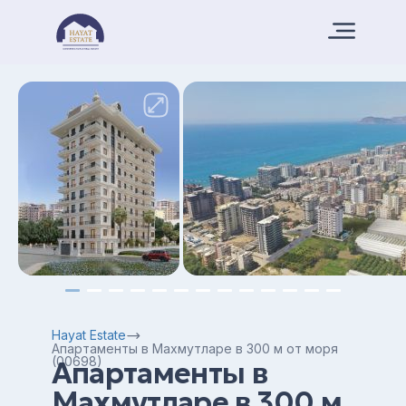
Hayat Estate
Апартаменты в Махмутларе в 300 м от моря
(00698)
Апартаменты в
Махмутларе в 300 м