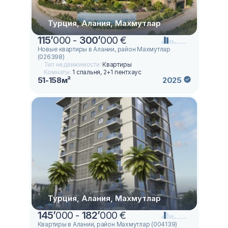
Турция, Алания, Махмутлар
115
’
000 -
300
’
000 €
Новые квартиры в Алании, район Махмутлар
(026398)
Тип недвижимости:
Квартиры
Комнаты:
1 спальня, 2+1 пентхаус
51-158м²
2025
Турция, Алания, Махмутлар
145
’
000 -
182
’
000 €
Квартиры в Алании, район Махмутлар (004139)