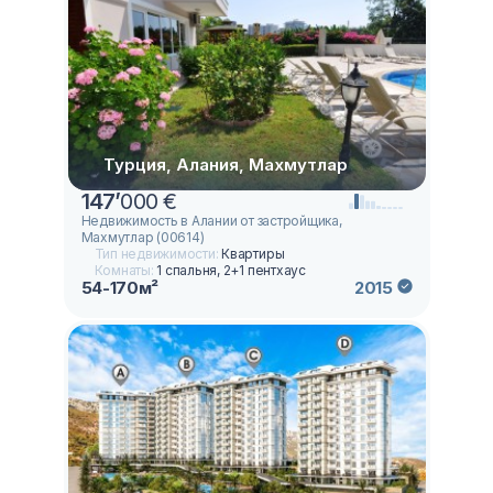
Турция, Алания, Махмутлар
147
’
000 €
Недвижимость в Алании от застройщика,
Махмутлар (00614)
Тип недвижимости:
Квартиры
Комнаты:
1 спальня, 2+1 пентхаус
54-170м²
2015