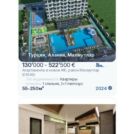
Турция, Алания, Махмутлар
130
’
000 -
522
’
500 €
Апартаменты в новом ЖК, район Махмутлар
(01649)
Тип недвижимости:
Квартиры
Комнаты:
1 спальня, 2+1 пентхаус
55-250м²
2024