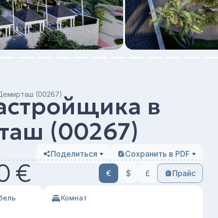
 Демирташ (00267)
астройщика в
таш (00267)
Поделиться
Сохранить в PDF
0 €
€
$
£
Прайс
бель
Комнат