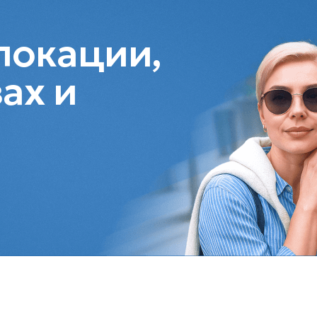
локации,
ах и