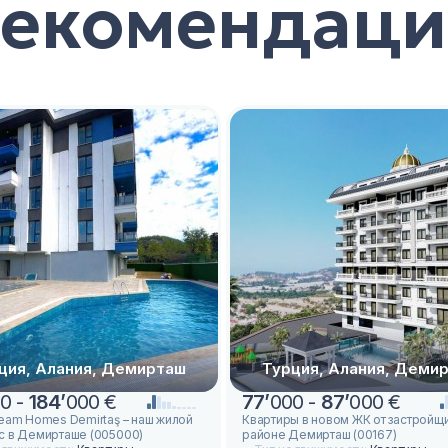
Рекомендаци
ция, Алания, Демирташ
Турция, Алания, Деми
0 -
184
’
000 €
77
’
000 -
87
’
000 €
ream Homes Demirtaş – наш жилой
Квартиры в новом ЖК от застройщи
с в Демирташе (005000)
районе Демирташ (00167)