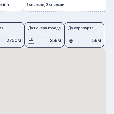
ично
1 спальня, 2 спальни
ря
До центра города
До аэропорта
2750м
25км
15км