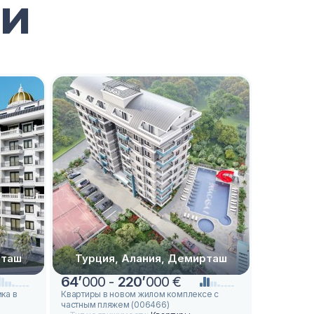
и
рташ
Турция, Алания, Демирташ
Турци
64
’
000 -
220
’
000 €
75
’
000
ка в
Квартиры в новом жилом комплексе с
Новые квар
частным пляжем (006466)
Демирташ 