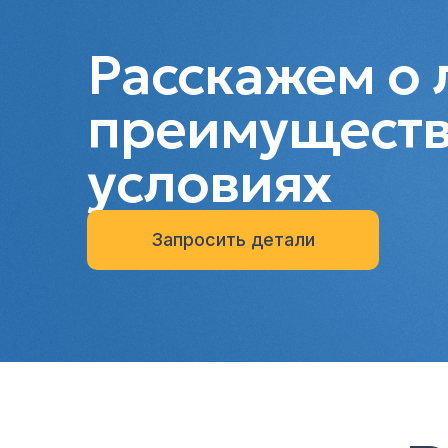
Расскажем о 
преимуществ
условиях
Запросить детали