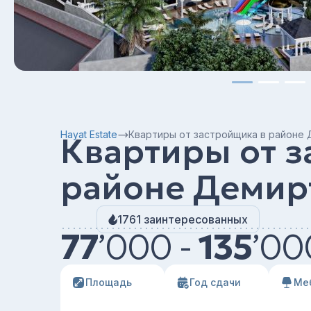
Hayat Estate
Квартиры от застройщика в районе
Квартиры от з
районе Демир
1761 заинтересованных
77
’
000 -
135
’
00
Площадь
Год сдачи
Ме