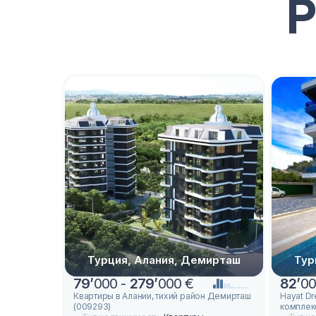
Турция, Алания, Демирташ
Тур
79
’
000 -
279
’
000 €
82
’
00
Квартиры в Алании, тихий район Демирташ
Hayat D
(009293)
комплек