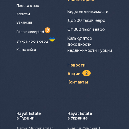
Пресса о нас
Виды недвижимости
Агентам
До 300 тысяч евро
Вакансии
От 300 тысяч евро
Bitcoin accepted
Калькулятор
З Україною в серці
доходности
Карта сайта
недвижимости Турции
Новости
2
Акции
Контакты
Hayat Estate
Hayat Estate
в Турции
в Украине
Alanya, Mahmutlar Mah.
Киев, ул. Сумская, 1