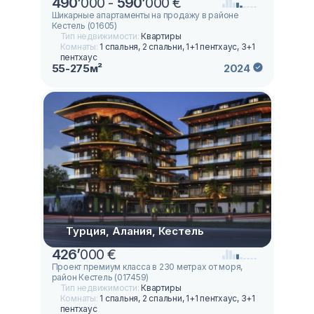
490
’
000 -
590
’
000 €
Шикарные апартаменты на продажу в районе
Кестель (01605)
Тип недвижимости:
Квартиры
Комнаты:
1 спальня, 2 спальни, 1+1 пентхаус, 3+1
пентхаус
55-275м²
2024
Турция, Алания, Кестель
426
’
000 €
Проект премиум класса в 230 метрах от моря,
район Кестель (017459)
Тип недвижимости:
Квартиры
Комнаты:
1 спальня, 2 спальни, 1+1 пентхаус, 3+1
пентхаус