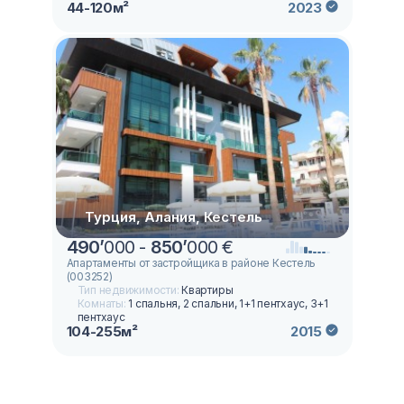
44-120м²
2023
Турция, Алания, Кестель
490
’
000 -
850
’
000 €
Апартаменты от застройщика в районе Кестель
(003252)
Тип недвижимости:
Квартиры
Комнаты:
1 спальня, 2 спальни, 1+1 пентхаус, 3+1
пентхаус
104-255м²
2015