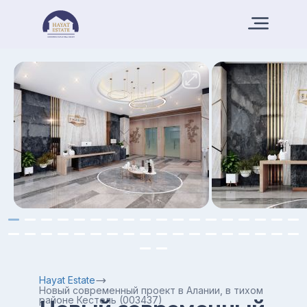
Hayat Estate
Новый современный проект в Алании, в тихом
районе Кестель (003437)