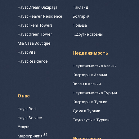
Hayat Dream Gazipaşa
Таиланд
Hayat Heaven Residence
Болгария
Hayat İlkem Towers
Польша
Hayat Green Tower
…другие страны
Mia Casa Boutique
Hayat Villa
Недвижимость
Hayat Residence
Недвижимость в Алании
Квартиры в Алании
Виллы в Алании
Недвижимость в Турции
О нас
Квартиры в Турции
Hayat Rent
Дома в Турции
Hayat Service
Таунхаусы в Турции
Услуги
3
1
Мероприятия
Инвесторам