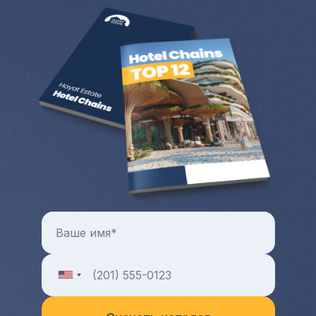
время вы можете проживать там.
Цены на коммерческую и жилую
недвижимость с каждым годом только
растут. Всегда можно продать квартиру
или дом за рубежом и выручить
довольно крупную разницу от продажи.
Больше преимуществ и особенностей от
покупки квартиры и любой другой зарубежной
недвижимости в целом можно узнать на
индивидуальной консультации с менеджером
Hayat Estate.