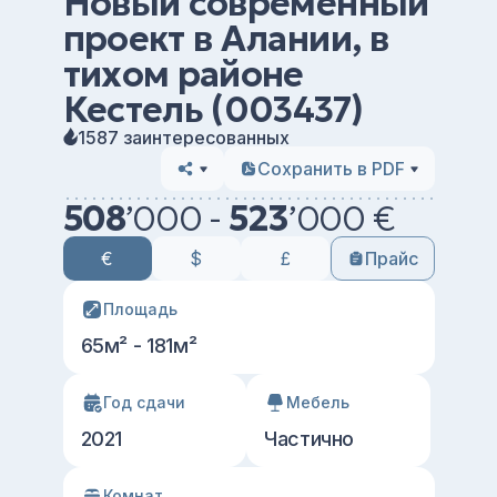
Новый современный
проект в Алании, в
тихом районе
Кестель (003437)
1587 заинтересованных
Сохранить в PDF
508
’
000 -
523
’
000 €
€
$
£
Прайс
Площадь
65м² - 181м²
Год сдачи
Мебель
2021
Частично
Комнат