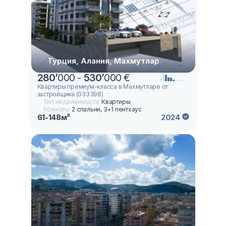
Турция, Алания, Махмутлар
280
’
000 -
530
’
000 €
Квартиры премиум-класса в Махмутларе от
застройщика (033398)
Тип недвижимости:
Квартиры
Комнаты:
2 спальни, 3+1 пентхаус
61-148м²
2024