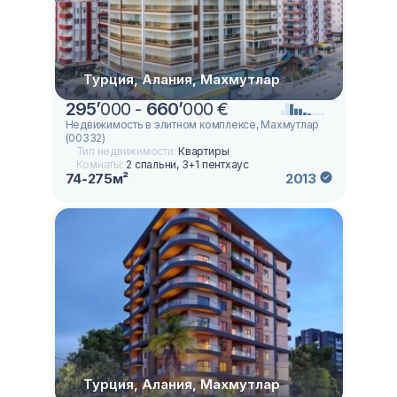
Турция, Алания, Махмутлар
295
’
000 -
660
’
000 €
Недвижимость в элитном комплексе, Махмутлар
(00332)
Тип недвижимости:
Квартиры
Комнаты:
2 спальни, 3+1 пентхаус
74-275м²
2013
Турция, Алания, Махмутлар