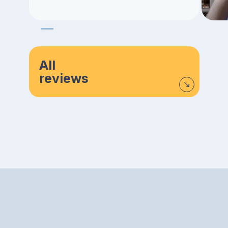
All
reviews