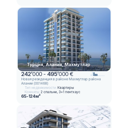
Турция, Алания, Махмутлар
242
’
000 -
495
’
000 €
Новая резиденция в районе Махмутлар района
Алании (001468)
Тип недвижимости:
Квартиры
Комнаты:
2 спальни, 3+1 пентхаус
65-124м²