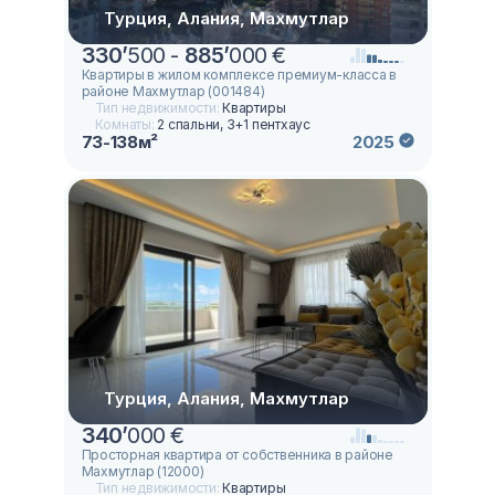
Турция, Алания, Махмутлар
330
’
500 -
885
’
000 €
Квартиры в жилом комплексе премиум-класса в
районе Махмутлар (001484)
Тип недвижимости:
Квартиры
Комнаты:
2 спальни, 3+1 пентхаус
73-138м²
2025
Турция, Алания, Махмутлар
340
’
000 €
Просторная квартира от собственника в районе
Махмутлар (12000)
Тип недвижимости:
Квартиры