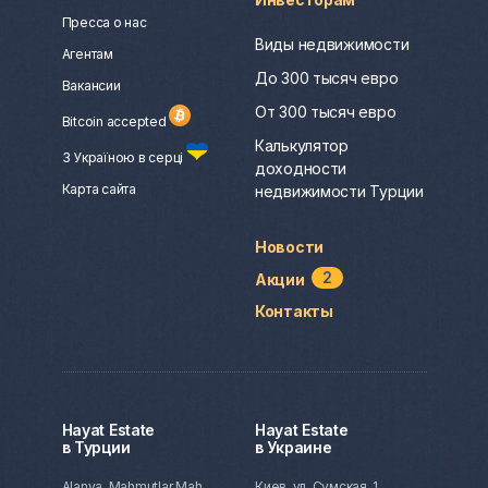
Пресса о нас
Виды недвижимости
Агентам
До 300 тысяч евро
Вакансии
От 300 тысяч евро
Bitcoin accepted
Калькулятор
З Україною в серці
доходности
Карта сайта
недвижимости Турции
Новости
2
Акции
Контакты
Hayat Estate
Hayat Estate
в Турции
в Украине
Alanya, Mahmutlar Mah.
Киев, ул. Сумская, 1