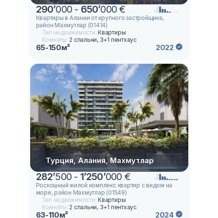
290
’
000 -
650
’
000 €
Квартиры в Алании от крупного застройщика,
район Махмутлар (01414)
Тип недвижимости:
Квартиры
Комнаты:
2 спальни, 3+1 пентхаус
65-150м²
2022
Турция, Алания, Махмутлар
282
’
500 -
1
’
250
’
000 €
Роскошный жилой комплекс квартир с видом на
море, район Махмутлар (01549)
Тип недвижимости:
Квартиры
Комнаты:
2 спальни, 3+1 пентхаус
63-110м²
2024