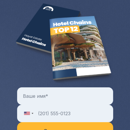
время вы можете проживать там.
Цены на коммерческую и жилую
недвижимость с каждым годом только
растут. Всегда можно продать квартиру
или дом за рубежом и выручить
довольно крупную разницу от продажи.
Больше преимуществ и особенностей от
покупки квартиры и любой другой зарубежной
недвижимости в целом можно узнать на
индивидуальной консультации с менеджером
Hayat Estate.