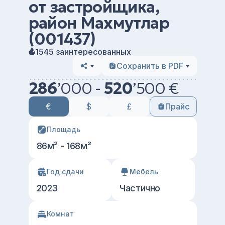
от застройщика,
район Махмутлар
(001437)
1545 заинтересованных
Сохранить в PDF
286
’
000 -
520
’
500 €
€
$
£
Прайс
Площадь
86м² - 168м²
Год сдачи
Мебель
2023
Частично
Комнат