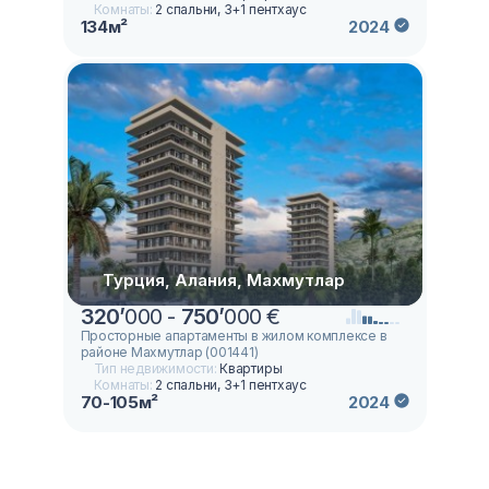
Комнаты:
2 спальни, 3+1 пентхаус
134м²
2024
Турция, Алания, Махмутлар
320
’
000 -
750
’
000 €
Просторные апартаменты в жилом комплексе в
районе Махмутлар (001441)
Тип недвижимости:
Квартиры
Комнаты:
2 спальни, 3+1 пентхаус
70-105м²
2024