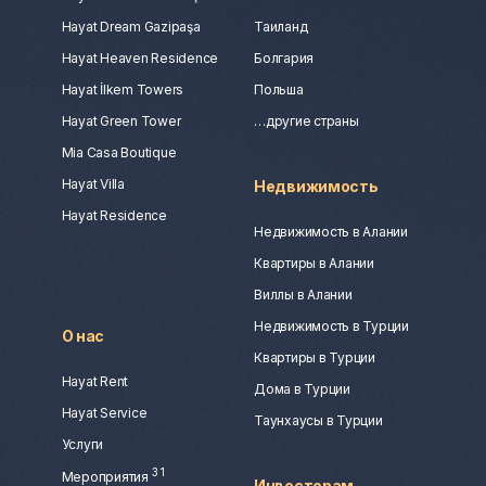
Hayat Dream Gazipaşa
Таиланд
Hayat Heaven Residence
Болгария
Hayat İlkem Towers
Польша
Hayat Green Tower
…другие страны
Mia Casa Boutique
Hayat Villa
Недвижимость
Hayat Residence
Недвижимость в Алании
Квартиры в Алании
Виллы в Алании
Недвижимость в Турции
О нас
Квартиры в Турции
Hayat Rent
Дома в Турции
Hayat Service
Таунхаусы в Турции
Услуги
3
1
Мероприятия
Инвесторам