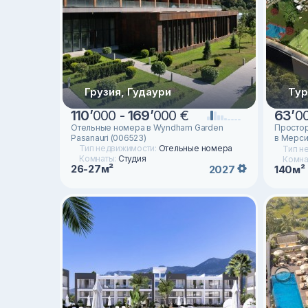
Грузия, Гудаури
Тур
110
’
000 -
169
’
000 €
63
’
0
Отельные номера в Wyndham Garden
Простор
Pasanauri (006523)
в Мерси
Тип недвижимости:
Отельные номера
Тип н
Комнаты:
Студия
Комна
26-27м²
2027
140м²