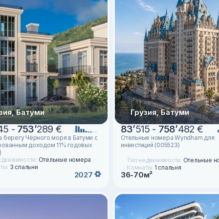
зия, Батуми
Грузия, Батуми
45 -
753
’
289 €
83
’
515 -
758
’
482 €
а берегу Чёрного моря в Батуми с
Отельные номера Wyndham для
рованным доходом 11% годовых
инвестиций (005523)
)
едвижимости:
Отельные номера
Тип недвижимости:
Отельные н
ты:
3 спальни
Комнаты:
1 спальня
2027
36-70м²