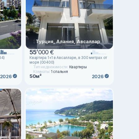
Турция, Алания, Авсаллар
55
’
000 €
64)
Квартира 1+1 в Авсалларе, в 300 метрах от
моря (00400)
Тип недвижимости:
Квартиры
Комнаты:
1 спальня
50м²
2026
2026