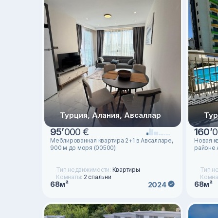
Турция, Алания, Авсаллар
Тур
95
’
000 €
160
’
0
Меблированная квартира 2+1 в Авсалларе,
Новая к
900 м до моря (00500)
районе 
Тип недвижимости:
Квартиры
Тип н
Комнаты:
2 спальни
Комна
68м²
68м²
2024