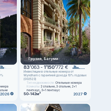
Грузия, Батуми
83
’
063 -
1
’
150
’
772 €
т
Инвестиции в отельные номера от
0%
Wyndham с гарантией дохода 10% годовых
(002523)
Тип недвижимости:
Отельные номера
омера
Комнаты:
2 спальни, 3 спальни, 2+1
пальни
пентхаус, 3+1 пентхаус
50-142м²
2026
2027