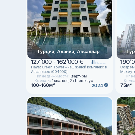
Турция, Алания, Авсаллар
Тур
127
’
000 -
162
’
000 €
190
’
0
Hayat Green Tower – наш жилой комплекс в
Совреме
Авсалларе (004000)
Махмутл
Тип недвижимости:
Квартиры
Тип н
Комнаты:
1 спальня, 2+1 пентхаус
Комна
100-160м²
75м²
2024