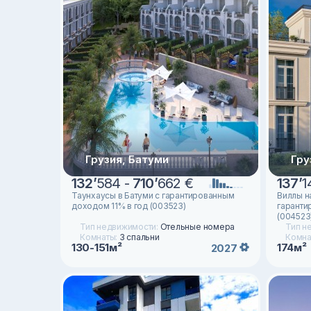
Грузия, Батуми
Гру
132
’
584 -
710
’
662 €
137
’
1
Таунхаусы в Батуми с гарантированным
Виллы н
доходом 11% в год (003523)
гаранти
(004523
Тип недвижимости:
Отельные номера
Тип н
Комнаты:
3 спальни
Комна
130-151м²
174м²
2027