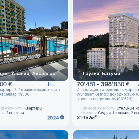
ция, Алания, Авсаллар
Грузия, Батуми
00 €
70
’
481 -
398
’
830 €
вартира 2+1 в жилом комплексе в
Инвестиция в отельные номера о
Авсаллар (19500)
Wyndham Grand с доходностью 1
годовых по договору (001523)
едвижимости:
Квартиры
Тип недвижимости:
Отельные н
ты:
2 спальни
Комнаты:
Студия, 1 спальня, 2 с
31-152м²
2024