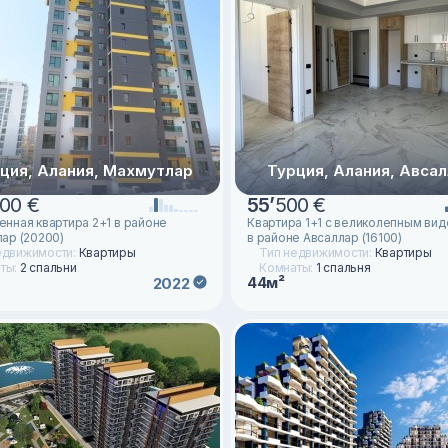
ция, Алания, Махмутлар
Турция, Алания, Авса
00 €
55
’
500 €
нная квартира 2+1 в районе
Квартира 1+1 с великолепным вид
ар (20200)
в районе Авсаллар (16100)
едвижимости:
Квартиры
Тип недвижимости:
Квартиры
ты:
2 спальни
Комнаты:
1 спальня
44м²
2022