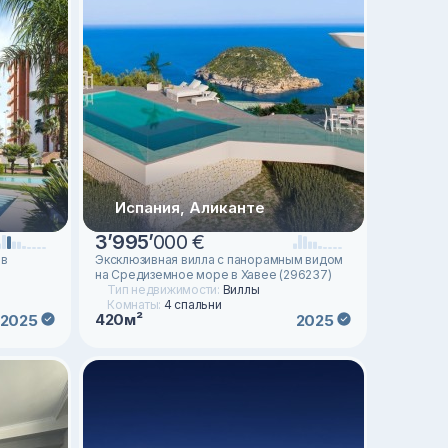
Испания, Аликанте
3
’
995
’
000 €
 в
Эксклюзивная вилла с панорамным видом
)
на Средиземное море в Хавее (296237)
Тип недвижимости:
Виллы
Комнаты:
4 спальни
420м²
2025
2025