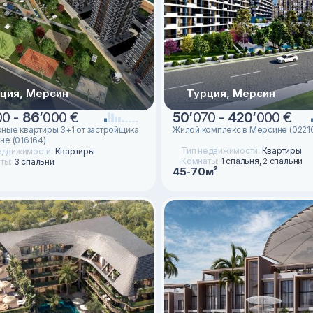
ция, Мерсин
Турция, Мерсин
00 -
86
’
000 €
50
’
070 -
420
’
000 €
ные квартиры 3+1 от застройщика
Жилой комплекс в Мерсине (0221
не (016164)
Тип недвижимости:
Квартиры
едвижимости:
Квартиры
Комнаты:
1 спальня, 2 спальни
ты:
3 спальни
45-70м²