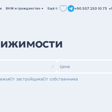
м
ВНЖ и гражданство
Ещё
+90 507 250 10 73
вижимости
Цена
режья
От застройщика
От собственника