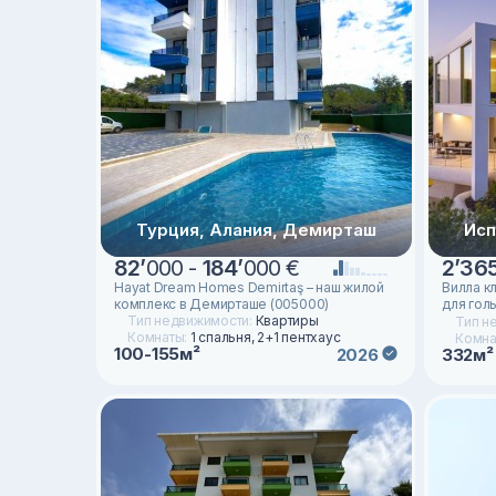
Турция, Алания, Демирташ
Исп
82
’
000 -
184
’
000 €
2
’
36
Hayat Dream Homes Demirtaş – наш жилой
Вилла к
комплекс в Демирташе (005000)
для гол
Тип недвижимости:
Квартиры
Тип н
Комнаты:
1 спальня, 2+1 пентхаус
Комна
100-155м²
2026
332м²