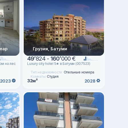
ллар
Грузия, Батуми
49
’
824 -
160
’
000 €
ом на лес
Luxury city hotel 5★ в Батуми (007523)
Тип недвижимости:
Отельные номера
Комнаты:
Студия
32м²
2023
2028