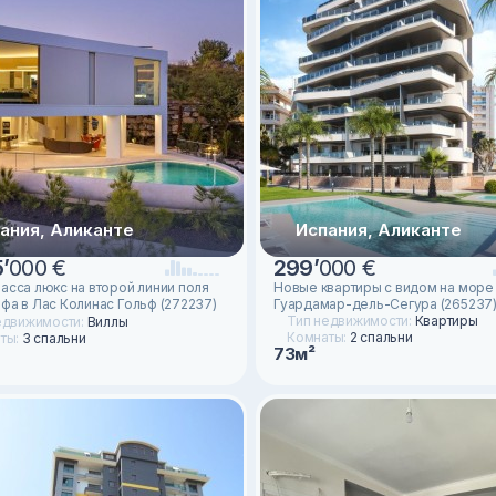
ания, Аликанте
Испания, Аликанте
5
’
000 €
299
’
000 €
ласса люкс на второй линии поля
Новые квартиры с видом на море
ьфа в Лас Колинас Гольф (272237)
Гуардамар-дель-Сегура (265237
Тип недвижимости:
Квартиры
едвижимости:
Виллы
Комнаты:
2 спальни
ты:
3 спальни
73м²