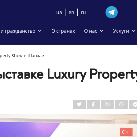
ua
en
ru
и гражданство
О странах
О нас
Услуги
operty Show в Шанхае
ыставке Luxury Propert