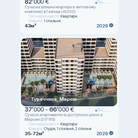
82
’
000 €
Сучасна затишна квартира в житловому
комплексі в Газіпаші (40200)
Тип нерухомості:
Квартири
Кімнати:
1 спальня
43м²
2026
Туреччина, Мерсін
37
’
000 -
66
’
000 €
Сучасні апартаменти за доступною ціною в
Мерсині (017165)
Тип нерухомості:
Квартири
Кімнати:
Студія, 1 спальня, 2 спальні
35-72м²
2026