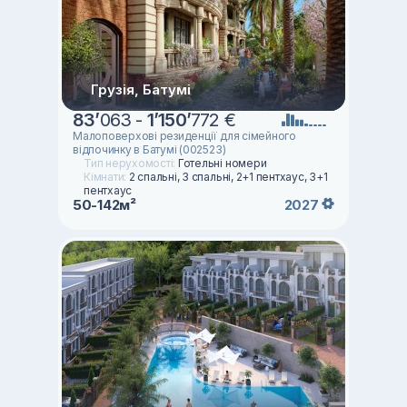
Грузія, Батумі
83
’
063 -
1
’
150
’
772 €
Малоповерхові резиденції для сімейного
відпочинку в Батумі (002523)
Тип нерухомості:
Готельні номери
Кімнати:
2 спальні, 3 спальні, 2+1 пентхаус, 3+1
пентхаус
50-142м²
2027