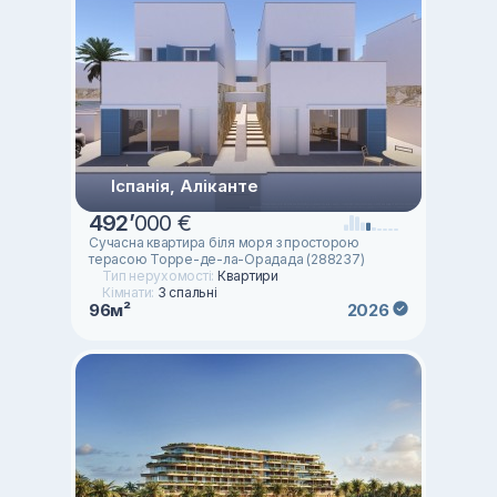
Іспанія, Аліканте
492
’
000 €
Сучасна квартира біля моря з просторою
терасою Торре-де-ла-Орадада (288237)
Тип нерухомості:
Квартири
Кімнати:
3 спальні
96м²
2026