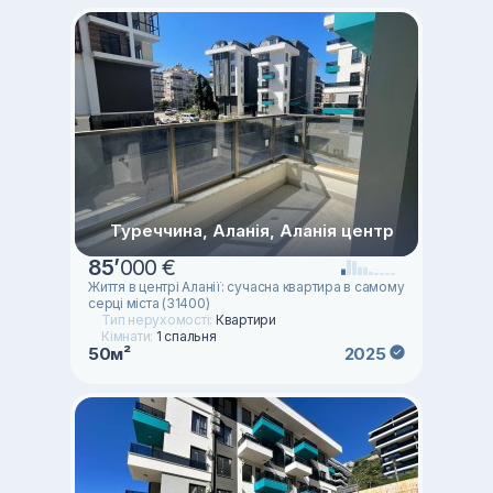
Туреччина, Аланія, Аланія центр
85
’
000 €
Життя в центрі Аланії: сучасна квартира в самому
серці міста (31400)
Тип нерухомості:
Квартири
Кімнати:
1 спальня
50м²
2025