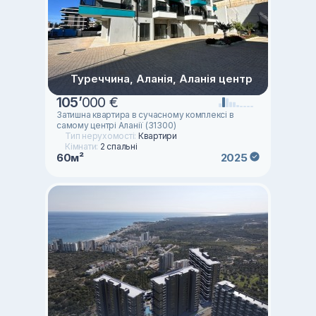
Туреччина, Аланія, Аланія центр
105
’
000 €
Затишна квартира в сучасному комплексі в
самому центрі Аланії (31300)
Тип нерухомості:
Квартири
Кімнати:
2 спальні
60м²
2025