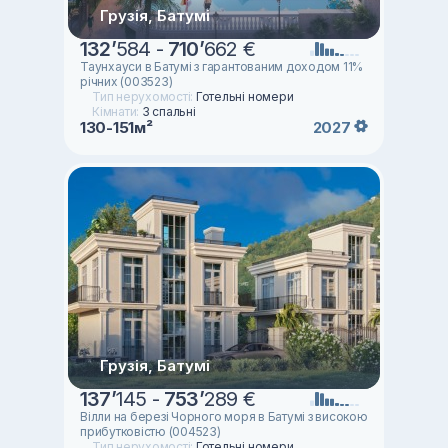
Грузія, Батумі
132
’
584 -
710
’
662 €
Таунхауси в Батумі з гарантованим доходом 11%
річних (003523)
Тип нерухомості:
Готельні номери
Кімнати:
3 спальні
130-151м²
2027
Грузія, Батумі
137
’
145 -
753
’
289 €
Вілли на березі Чорного моря в Батумі з високою
прибутковістю (004523)
Тип нерухомості:
Готельні номери