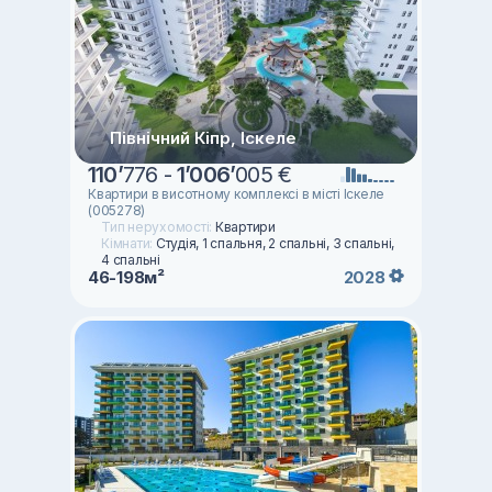
Північний Кіпр, Іскеле
110
’
776 -
1
’
006
’
005 €
Квартири в висотному комплексі в місті Іскеле
(005278)
Тип нерухомості:
Квартири
Кімнати:
Студія, 1 спальня, 2 спальні, 3 спальні,
4 спальні
46-198м²
2028