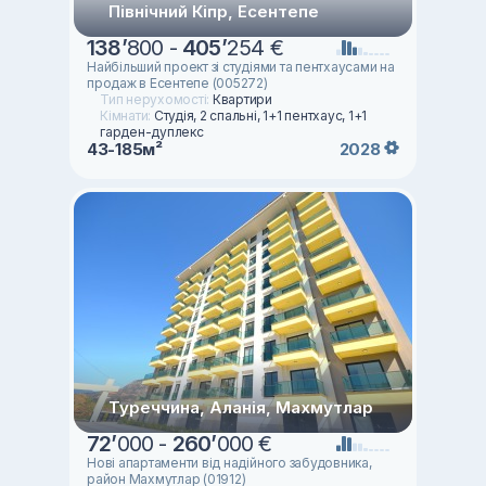
Північний Кіпр, Есентепе
138
’
800 -
405
’
254 €
Найбільший проект зі студіями та пентхаусами на
продаж в Есентепе (005272)
Тип нерухомості:
Квартири
Кімнати:
Студія, 2 спальні, 1+1 пентхаус, 1+1
гарден-дуплекс
43-185м²
2028
Туреччина, Аланія, Махмутлар
72
’
000 -
260
’
000 €
Нові апартаменти від надійного забудовника,
район Махмутлар (01912)