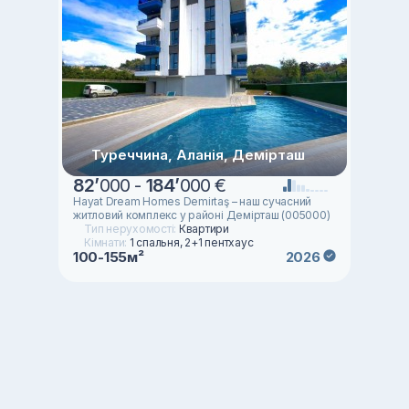
Туреччина, Аланія, Демірташ
82
’
000 -
184
’
000 €
Hayat Dream Homes Demirtaş – наш сучасний
житловий комплекс у районі Демірташ (005000)
Тип нерухомості:
Квартири
Кімнати:
1 спальня, 2+1 пентхаус
100-155м²
2026