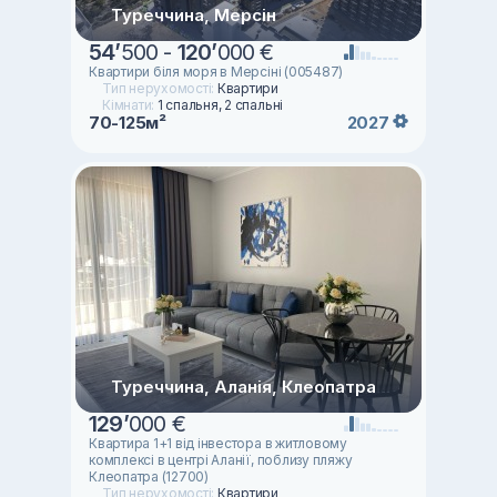
Туреччина, Мерсін
54
’
500 -
120
’
000 €
Квартири біля моря в Мерсіні (005487)
Тип нерухомості:
Квартири
Кімнати:
1 спальня, 2 спальні
70-125м²
2027
Туреччина, Аланія, Клеопатра
129
’
000 €
Квартира 1+1 від інвестора в житловому
комплексі в центрі Аланії, поблизу пляжу
Клеопатра (12700)
Тип нерухомості:
Квартири