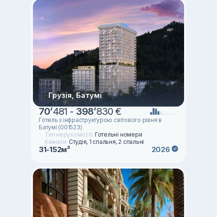
Грузія, Батумі
70
’
481 -
398
’
830 €
Готель з інфраструктурою світового рівня в
Батумі (001523)
Тип нерухомості:
Готельні номери
Кімнати:
Студія, 1 спальня, 2 спальні
31-152м²
2026