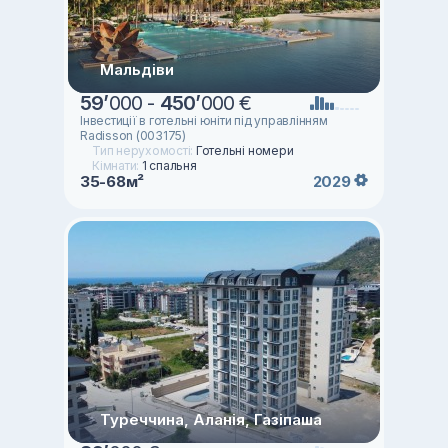
Мальдіви
59
’
000 -
450
’
000 €
Інвестиції в готельні юніти під управлінням
Radisson (003175)
Тип нерухомості:
Готельні номери
Кімнати:
1 спальня
35-68м²
2029
Туреччина, Аланія, Газіпаша