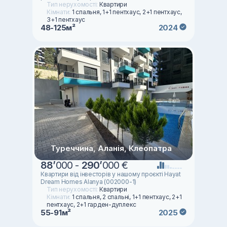
Тип нерухомості:
Квартири
Кімнати:
1 спальня, 1+1 пентхаус, 2+1 пентхаус,
3+1 пентхаус
48-125м²
2024
Туреччина, Аланія, Клеопатра
88
’
000 -
290
’
000 €
Квартири від інвесторів у нашому проєкті Hayat
Dream Homes Alanya (002000-1)
Тип нерухомості:
Квартири
Кімнати:
1 спальня, 2 спальні, 1+1 пентхаус, 2+1
пентхаус, 2+1 гарден-дуплекс
55-91м²
2025