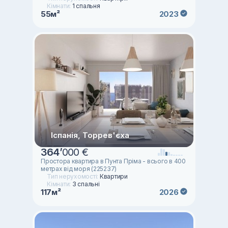
Кімнати:
1 спальня
55м²
2023
Іспанія, Торрев'єха
364
’
000 €
Простора квартира в Пунта Пріма - всього в 400
метрах від моря (225237)
Тип нерухомості:
Квартири
Кімнати:
3 спальні
117м²
2026