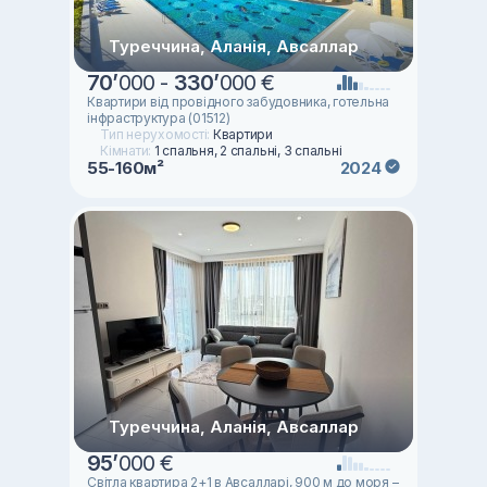
Туреччина, Аланія, Авсаллар
70
’
000 -
330
’
000 €
Квартири від провідного забудовника, готельна
інфраструктура (01512)
Тип нерухомості:
Квартири
Кімнати:
1 спальня, 2 спальні, 3 спальні
55-160м²
2024
Туреччина, Аланія, Авсаллар
95
’
000 €
Світла квартира 2+1 в Авсалларі, 900 м до моря –