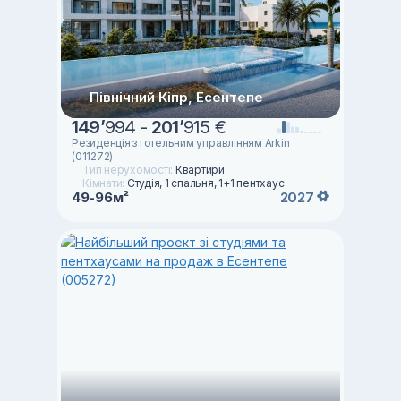
Північний Кіпр, Есентепе
149
’
994 -
201
’
915 €
Резиденція з готельним управлінням Arkin
(011272)
Тип нерухомості:
Квартири
Кімнати:
Студія, 1 спальня, 1+1 пентхаус
49-96м²
2027