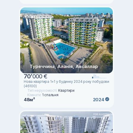
Туреччина, Аланія, Авсаллар
70
’
000 €
Нова квартира 1+1 у будинку 2024 року побудови
(46100)
Тип нерухомості:
Квартири
Кімнати:
1 спальня
48м²
2024