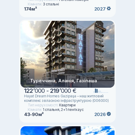
Кімнати:
3 спальні
174м²
2027
Туреччина, Аланія, Газіпаша
122
’
000 -
219
’
000 €
Hayat Dream Homes Gazipaşa – наш житловий
комплекс з власною інфраструктурою (006000)
Тип нерухомості:
Квартири
Кімнати:
1 спальня, 2+1 пентхаус
43-90м²
2026