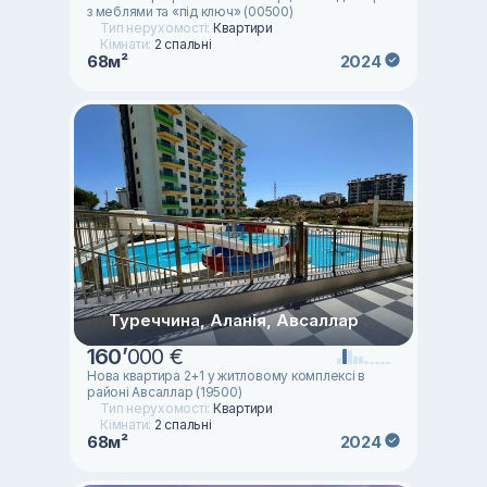
з меблями та «під ключ» (00500)
Тип нерухомості:
Квартири
Кімнати:
2 спальні
68м²
2024
Туреччина, Аланія, Авсаллар
160
’
000 €
Нова квартира 2+1 у житловому комплексі в
районі Авсаллар (19500)
Тип нерухомості:
Квартири
Кімнати:
2 спальні
68м²
2024