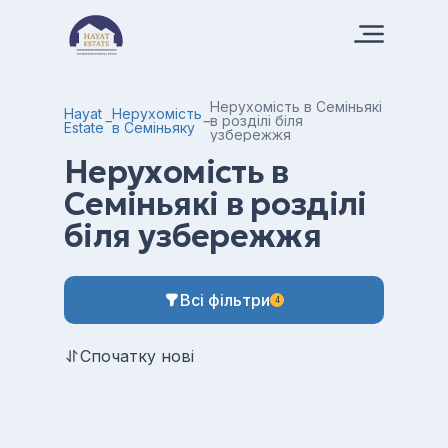
Нерухомість в Семіньякі
Hayat
Нерухомість
в розділі біля
Estate
в Семіньяку
узбережжя
Нерухомість в
Семіньякі в розділі
біля узбережжя
Всі фільтри
4
Спочатку нові