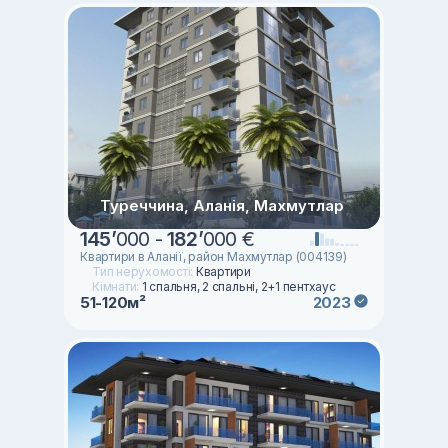
Туреччина, Аланія, Махмутлар
145
’
000 -
182
’
000 €
Квартири в Аланії, район Махмутлар (004139)
Тип нерухомості:
Квартири
Кімнати:
1 спальня, 2 спальні, 2+1 пентхаус
51-120м²
2023