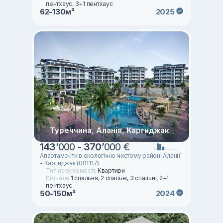
пентхаус, 3+1 пентхаус
62-130м²
2025
Туреччина, Аланія, Каргиджак
143
’
000 -
370
’
000 €
Апартаменти в екологічно чистому районі Аланії
- Каргиджак (001117)
Тип нерухомості:
Квартири
Кімнати:
1 спальня, 2 спальні, 3 спальні, 2+1
пентхаус
50-150м²
2024