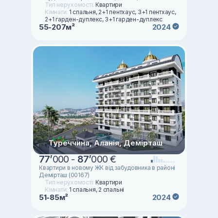
Тип нерухомості:
Квартири
Кімнати:
1 спальня, 2+1 пентхаус, 3+1 пентхаус,
2+1 гарден-дуплекс, 3+1 гарден-дуплекс
55-207м²
2024
Туреччина, Аланія, Демірташ
77
’
000 -
87
’
000 €
Квартири в новому ЖК від забудовника в районі
Демірташ (00167)
Тип нерухомості:
Квартири
Кімнати:
1 спальня, 2 спальні
51-85м²
2024