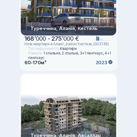
Туреччина, Аланія, Кестель
168
’
000 -
275
’
000 €
Нові квартири в Аланії, район Кестель (003139)
Тип нерухомості:
Квартири
Кімнати:
1 спальня, 2 спальні, 3+1 пентхаус, 4+1
пентхаус
60-170м²
2023
Туреччина, Аланія, Авсаллар