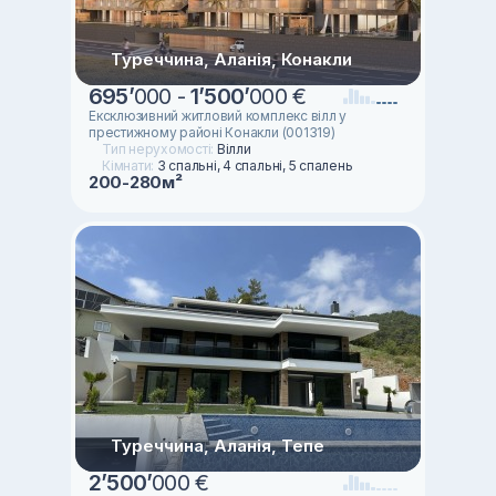
Туреччина, Аланія, Конакли
695
’
000 -
1
’
500
’
000 €
Ексклюзивний житловий комплекс вілл у
престижному районі Конакли (001319)
Тип нерухомості:
Вілли
Кімнати:
3 спальні, 4 спальні, 5 спалень
200-280м²
Туреччина, Аланія, Тепе
2
’
500
’
000 €