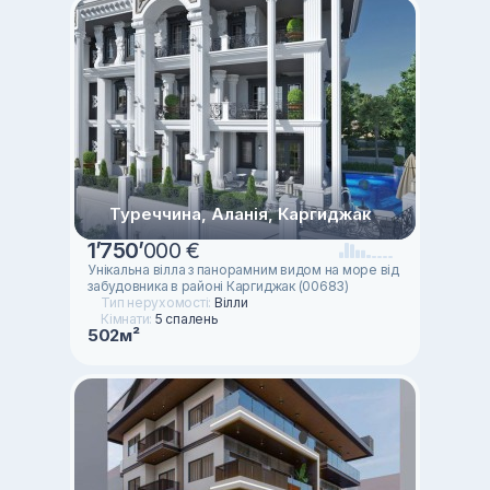
Туреччина, Аланія, Каргиджак
1
’
750
’
000 €
Унікальна вілла з панорамним видом на море від
забудовника в районі Каргиджак (00683)
Тип нерухомості:
Вілли
Кімнати:
5 спалень
502м²