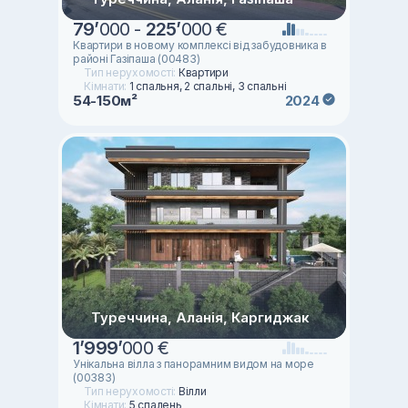
79
’
000 -
225
’
000 €
Квартири в новому комплексі від забудовника в
районі Газіпаша (00483)
Тип нерухомості:
Квартири
Кімнати:
1 спальня, 2 спальні, 3 спальні
54-150м²
2024
Туреччина, Аланія, Каргиджак
1
’
999
’
000 €
Унікальна вілла з панорамним видом на море
(00383)
Тип нерухомості:
Вілли
Кімнати:
5 спалень