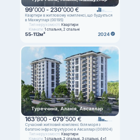
99
’
000 -
230
’
000 €
Квартири в житловому комплексі, що будується
в Махмутларі (00195)
Тип нерухомості:
Квартири
Кімнати:
1 спальня, 2 спальні
55-112м²
2024
Туреччина, Аланія, Авсаллар
163
’
800 -
679
’
500 €
Сучасний житловий комплекс біля моря з
багатою інфраструктурою в Авсалларі (008104)
Тип нерухомості:
Квартири
Кімнати:
1 спальня, 2 спальні, 3 спальні, 4+1