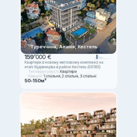
Туреччина, Аланія, Кестель
159
’
000 €
Квартири в новому житловому комплексі на
етапі будівництва в районі Кестель (00183)
Тип нерухомості:
Квартири
Кімнати:
1 спальня, 2 спальні, 3 спальні
50-150м²