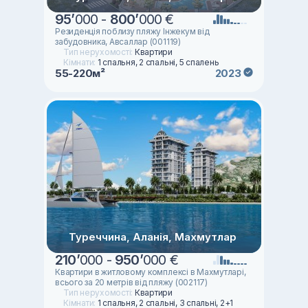
95
’
000 -
800
’
000 €
Резиденція поблизу пляжу Інжекум від
забудовника, Авсаллар (001119)
Тип нерухомості:
Квартири
Кімнати:
1 спальня, 2 спальні, 5 спалень
55-220м²
2023
Туреччина, Аланія, Махмутлар
210
’
000 -
950
’
000 €
Квартири в житловому комплексі в Махмутларі,
всього за 20 метрів від пляжу (002117)
Тип нерухомості:
Квартири
Кімнати:
1 спальня, 2 спальні, 3 спальні, 2+1