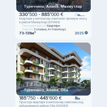
Туреччина, Аланія, Махмутлар
330
’
500 -
885
’
000 €
Квартири у житловому комплексі преміум-класу
в районі Махмутлар (001484)
Тип нерухомості:
Квартири
Кімнати:
2 спальні, 4+1 пентхаус
73-138м²
2025
Туреччина, Аланія, Оба
185
’
750 -
445
’
600 €
Просторі квартири в житловому комплексі від
забудовника в районі Оба (001483)