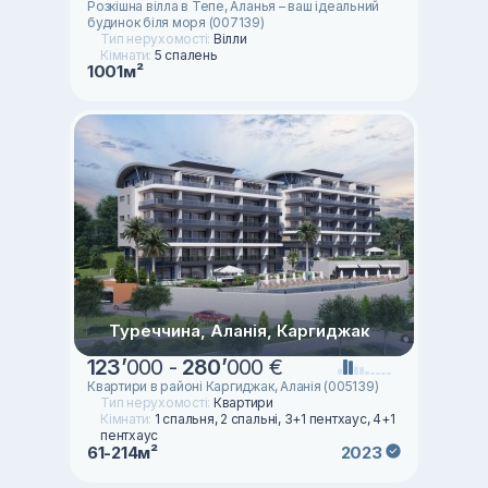
Розкішна вілла в Тепе, Аланья – ваш ідеальний
будинок біля моря (007139)
Тип нерухомості:
Вілли
Кімнати:
5 спалень
1001м²
Туреччина, Аланія, Каргиджак
123
’
000 -
280
’
000 €
Квартири в районі Каргиджак, Аланія (005139)
Тип нерухомості:
Квартири
Кімнати:
1 спальня, 2 спальні, 3+1 пентхаус, 4+1
пентхаус
61-214м²
2023