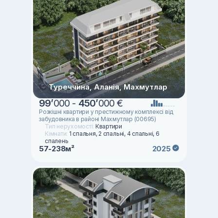
Туреччина, Аланія, Махмутлар
99
’
000 -
450
’
000 €
Розкішні квартири у престижному комплексі від
забудовника в районі Махмутлар (00695)
Тип нерухомості:
Квартири
Кімнати:
1 спальня, 2 спальні, 4 спальні, 6
спалень
57-238м²
2025