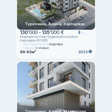
Туреччина, Аланія, Каргиджак
130
’
000 -
135
’
000 €
Квартири на стадії будівництва в районі
Каргиджак (00395)
Тип нерухомості:
Квартири
Кімнати:
2 спальні
89-93м²
2023
Туреччина, Аланія, Махмутлар