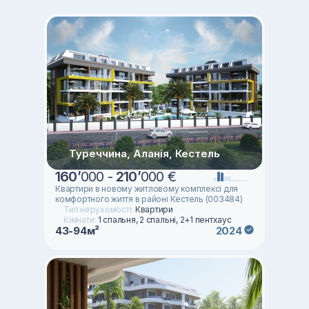
Туреччина, Аланія, Кестель
160
’
000 -
210
’
000 €
Квартири в новому житловому комплексі для
комфортного життя в районі Кестель (003484)
Тип нерухомості:
Квартири
Кімнати:
1 спальня, 2 спальні, 2+1 пентхаус
43-94м²
2024