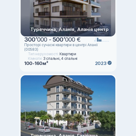
Туреччина, Аланія, Аланія центр
300
’
000 -
500
’
000 €
Просторі сучасні квартири в центрі Аланії
(00583)
Тип нерухомості:
Квартири
Кімнати:
3 спальні, 4 спальні
100-160м²
2023
Туреччина, Аланія, Газіпаша