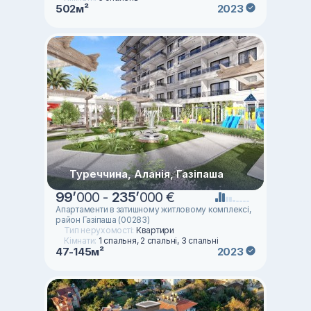
502м²
2023
Туреччина, Аланія, Газіпаша
99
’
000 -
235
’
000 €
Апартаменти в затишному житловому комплексi,
район Газiпаша (00283)
Тип нерухомості:
Квартири
Кімнати:
1 спальня, 2 спальні, 3 спальні
47-145м²
2023