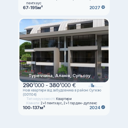
пентхаус
67-195м²
2027
Туреччина, Аланія, Сугьозу
290
’
000 -
380
’
000 €
Нові квартири від забудовника в районі Сугезю
(001104)
Тип нерухомості:
Квартири
Кімнати:
2+1 пентхаус, 2+1 гарден-дуплекс
100-137м²
2024