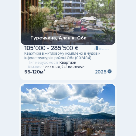
Туреччина, Аланія, Оба
105
’
000 -
285
’
500 €
Квартири в житловому комплексі в чудовій
інфраструктурі в районі Оба (002484)
Тип нерухомості:
Квартири
Кімнати:
1 спальня, 2+1 пентхаус
55-120м²
2025