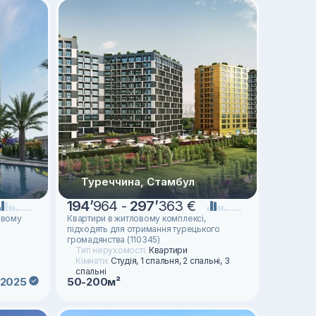
Туреччина, Стамбул
194
’
964 -
297
’
363 €
овому
Квартири в житловому комплексі,
підходять для отримання турецького
громадянства (110345)
Тип нерухомості:
Квартири
Кімнати:
Студія, 1 спальня, 2 спальні, 3
спальні
2025
50-200м²