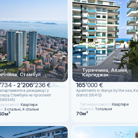
Туреччина, Аланія,
еччина, Стамбул
Каргиджак
’
734 -
2
’
206
’
236 €
165
’
000 €
апартаменти в резиденції у
Apartments in Alanya by the sea, Ka
серці Стамбула на проспекті
district (00412)
(089345)
Тип нерухомості:
Квартири
ерухомості:
Квартири
Кімнати:
1 спальня
ти:
3 спальні, 4 спальні
70м²
50м²