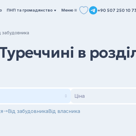
о
ПНП та громадянство
Mеню
+90 507 250 10 7
ід забудовника
Туреччині в розділ
Ціна
жя
Від забудовника
Від власника