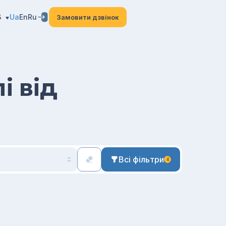
3
Ua
En
Ru
Замовити дзвінок
і від
Всі фільтри
4