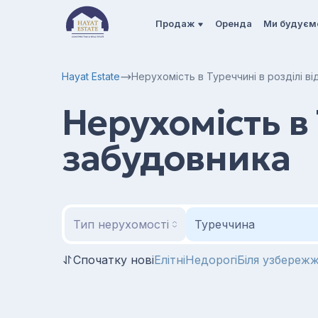
Продаж
Оренда
Ми будуєм
Hayat Estate
Нерухомість в Туреччині в розділі в
Нерухомість в 
забудовника
Тип нерухомості
Туреччина
Спочатку нові
Елітні
Недорогі
Біля узбереж