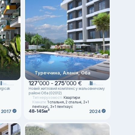
Туреччина, Аланія, Оба
127
’
000 -
275
’
000 €
rgicak
Новий житловий комплекс у мальовничому
районі Оба (02012)
Тип нерухомості:
Квартири
Кімнати:
1 спальня, 2 спальні, 2+1
пентхаус, 3+1 пентхаус
48-145м²
2017
2024