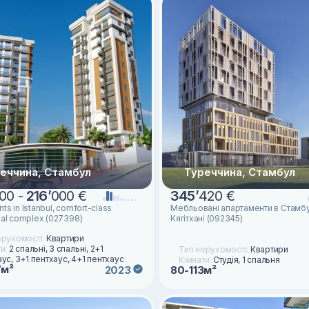
еччина, Стамбул
Туреччина, Стамбул
00 -
216
’
000 €
345
’
420 €
ts in Istanbul, comfort-class
Мебльовані апартаменти в Стамбу
ial complex (027398)
Кягітхані (092345)
ерухомості:
Квартири
ти:
2 спальні, 3 спальні, 2+1
Тип нерухомості:
Квартири
ус, 3+1 пентхаус, 4+1 пентхаус
Кімнати:
Студія, 1 спальня
7м²
2023
80-113м²