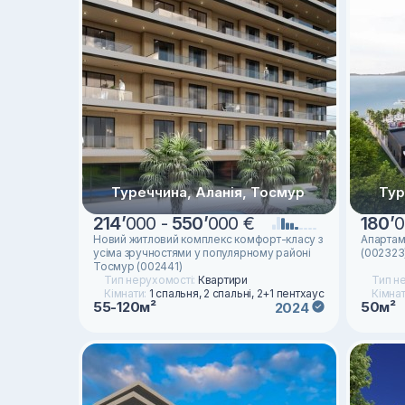
Туреччина, Аланія, Тосмур
Тур
214
’
000 -
550
’
000 €
180
’
0
Новий житловий комплекс комфорт-класу з
Апартаме
усіма зручностями у популярному районі
(002323
Тосмур (002441)
Тип нерухомості:
Квартири
Тип н
Кімнати:
1 спальня, 2 спальні, 2+1 пентхаус
Кімна
55-120м²
50м²
2024