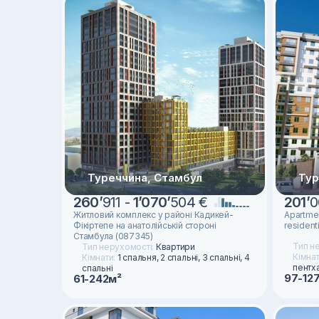
Туреччина, Стамбул
Тур
260
’
911 -
1
’
070
’
504 €
201
’
0
Житловий комплекс у районі Кадикей-
Apartmen
Фікіртепе на анатолійській стороні
resident
Стамбула (087345)
Тип н
Тип нерухомості:
Квартири
Кімна
Кімнати:
1 спальня, 2 спальні, 3 спальні, 4
пентха
спальні
97-12
61-242м²