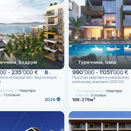
еччина, Бодрум
Туреччина, Ізмір
00 -
235
’
000 €
990
’
000 -
1
’
051
’
000 €
нти на першій лінії. Вид на море!
Просторі квартири в унікальному
)
житловому комплексі (001132)
ерухомості:
Квартири
Тип нерухомості:
Квартири
ти:
1 спальня
Кімнати:
3 спальні
2026
168-279м²