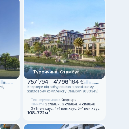
Туреччина, Стамбул
757
’
794 -
4
’
796
’
164 €
лі,
Квартири від забудовника в розкішному
житловому комплексі у Стамбулі (083345)
Тип нерухомості:
Квартири
Кімнати:
2 спальні, 3 спальні, 4 спальні,
3+1 пентхаус, 4+1 пентхаус, 5+1 пентхаус
108-722м²