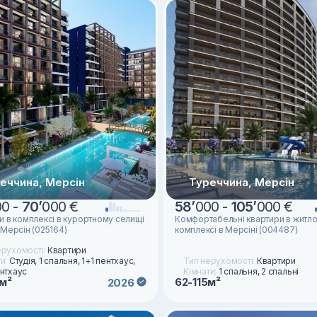
еччина, Мерсін
Туреччина, Мерсін
00 -
70
’
000 €
58
’
000 -
105
’
000 €
и в комплексі в курортному селищі
Комфортабельні квартири в житл
 Мерсін (025164)
комплексі в Мерсіні (004487)
ерухомості:
Квартири
ти:
Студія, 1 спальня, 1+1 пентхаус,
Тип нерухомості:
Квартири
ентхаус
Кімнати:
1 спальня, 2 спальні
8м²
62-115м²
2026