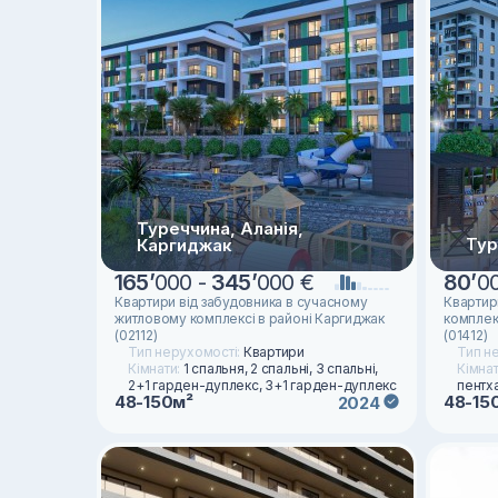
Туреччина, Аланія,
Тур
Каргиджак
165
’
000 -
345
’
000 €
80
’
0
Квартири від забудовника в сучасному
Квартир
житловому комплексі в районі Каргиджак
комплек
(02112)
(01412)
Тип нерухомості:
Квартири
Тип н
Кімнати:
1 спальня, 2 спальні, 3 спальні,
Кімна
2+1 гарден-дуплекс, 3+1 гарден-дуплекс
пентха
48-150м²
48-15
2024