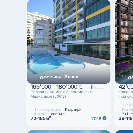
Туреччина, Аланія
Тур
165
’
000 -
180
’
000 €
42
’
0
Первая линия моря! Апартаменты в
Квартир
Махмутларе (00612)
Том'юк,
Тип н
Тип нерухомості:
Квартири
Кімна
Кімнати:
1 спальня
2+1 п
72-185м²
39-11
2018