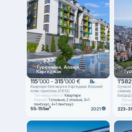
Туреччина, Аланія,
Тур
Каргиджак
115
’
000 -
315
’
000 €
1
’
582
Квартири біля моря в Каргиджак. Власний
Сучасні 
пляж і пристань (01012)
самому 
Тип нерухомості:
Квартири
Багдад 
Кімнати:
1 спальня, 2 спальні, 3+1
Тип н
пентхаус, 4+1 пентхаус
Кімна
55-155м²
2021
223-3