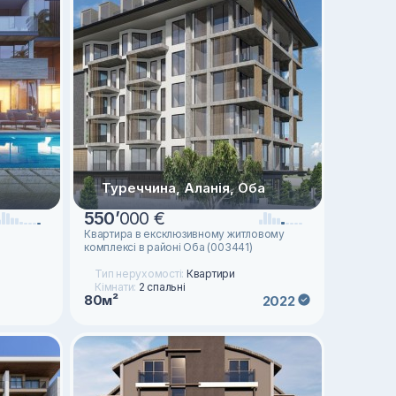
Туреччина, Аланія, Оба
550
’
000 €
Квартира в ексклюзивному житловому
комплексі в районі Оба (003441)
Тип нерухомості:
Квартири
Кімнати:
2 спальні
80м²
2022