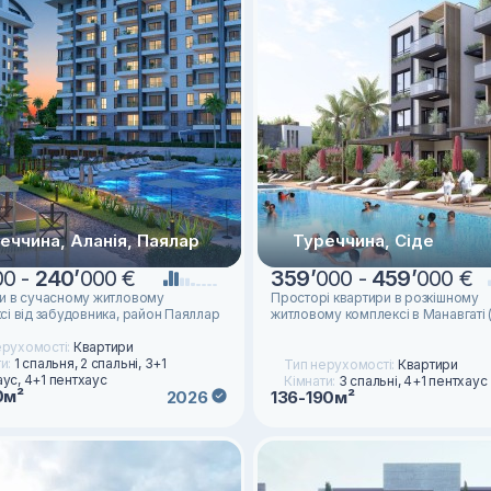
еччина, Аланія, Паялар
Туреччина, Сіде
00 -
240
’
000 €
359
’
000 -
459
’
000 €
и в сучасному житловому
Просторі квартири в розкішному
сі від забудовника, район Паяллар
житловому комплексі в Манавгаті (
ерухомості:
Квартири
ти:
1 спальня, 2 спальні, 3+1
Тип нерухомості:
Квартири
ус, 4+1 пентхаус
Кімнати:
3 спальні, 4+1 пентхаус
0м²
2026
136-190м²