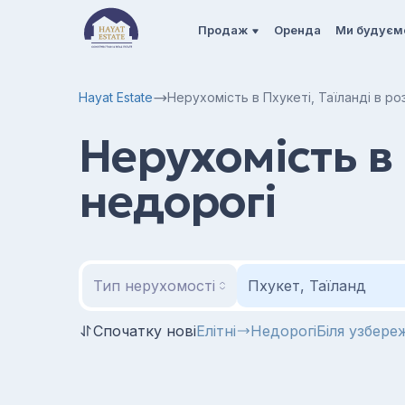
Продаж
Оренда
Ми будуєм
Hayat Estate
Нерухомість в Пхукеті, Таїланді в ро
Нерухомість в 
недорогі
Тип нерухомості
Пхукет, Таїланд
Спочатку нові
Елітні
Недорогі
Біля узбере