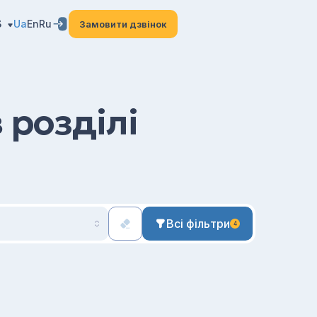
3
Ua
En
Ru
Замовити дзвінок
 розділі
Всі фільтри
4