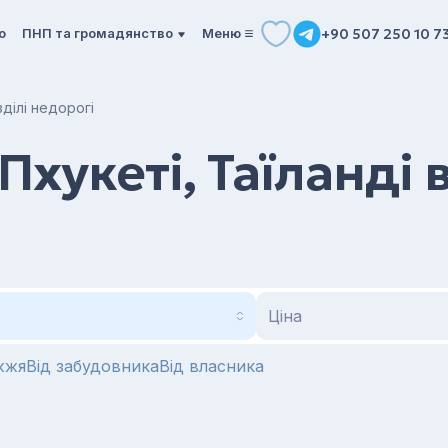
о
ПНП та громадянство
Mеню
+90 507 250 10 7
зділі недорогі
Пхукеті, Таїланді в
Ціна
жжя
Від забудовника
Від власника