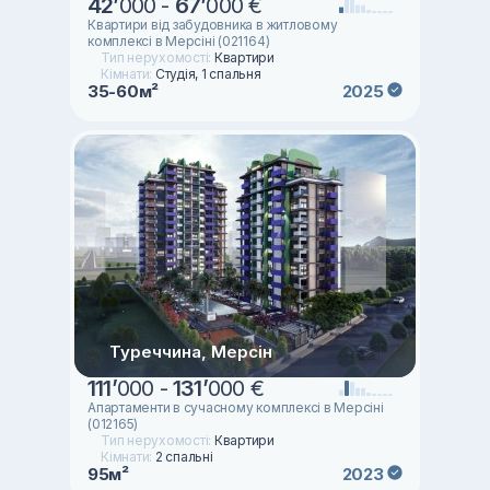
42
’
000 -
67
’
000 €
Квартири від забудовника в житловому
комплексі в Мерсіні (021164)
Тип нерухомості:
Квартири
Кімнати:
Студія, 1 спальня
35-60м²
2025
Туреччина, Мерсін
111
’
000 -
131
’
000 €
Апартаменти в сучасному комплексі в Мерсіні
(012165)
Тип нерухомості:
Квартири
Кімнати:
2 спальні
95м²
2023