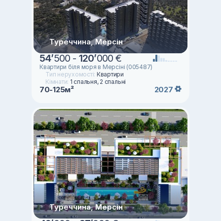
Туреччина, Мерсін
54
’
500 -
120
’
000 €
Квартири біля моря в Мерсіні (005487)
Тип нерухомості:
Квартири
Кімнати:
1 спальня, 2 спальні
70-125м²
2027
Туреччина, Мерсін