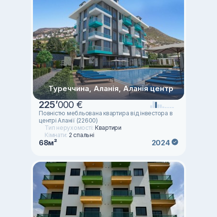
Туреччина, Аланія, Аланія центр
225
’
000 €
Повністю мебльована квартира від інвестора в
центрі Аланії (22600)
Тип нерухомості:
Квартири
Кімнати:
2 спальні
68м²
2024