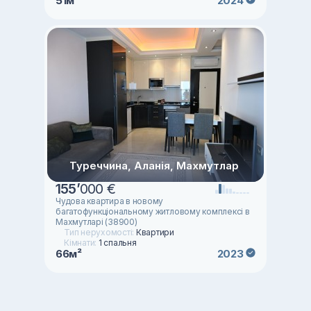
51м²
2024
Туреччина, Аланія, Махмутлар
155
’
000 €
Чудова квартира в новому
багатофункціональному житловому комплексі в
Махмутларі (38900)
Тип нерухомості:
Квартири
Кімнати:
1 спальня
66м²
2023