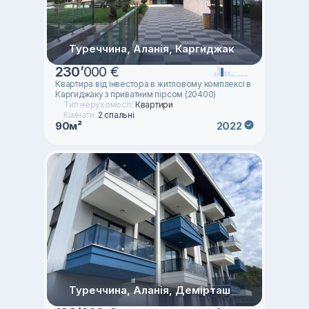
Туреччина, Аланія, Каргиджак
230
’
000 €
Квартира від інвестора в житловому комплексі в
Каргиджаку з приватним пірсом (20400)
Тип нерухомості:
Квартири
Кімнати:
2 спальні
90м²
2022
Туреччина, Аланія, Демірташ