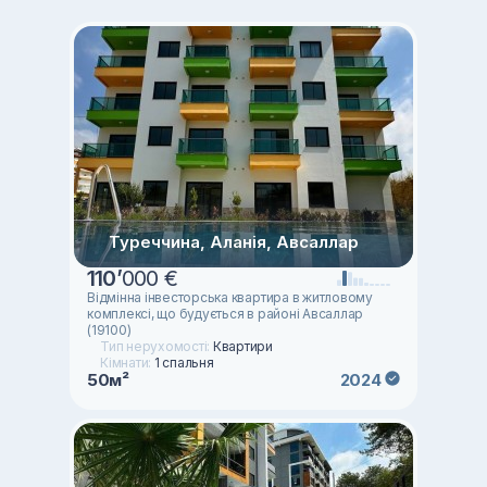
Туреччина, Аланія, Авсаллар
110
’
000 €
Відмінна інвесторська квартира в житловому
комплексі, що будується в районі Авсаллар
(19100)
Тип нерухомості:
Квартири
Кімнати:
1 спальня
50м²
2024