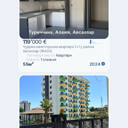
Туреччина, Аланія, Авсаллар
119
’
000 €
Чудова інвесторська квартира 1+1 у районі
Авсаллар (18400)
Тип нерухомості:
Квартири
Кімнати:
1 спальня
55м²
2024