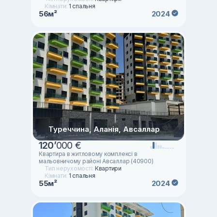
Кімнати:
1 спальня
56м²
2024
Туреччина, Аланія, Авсаллар
120
’
000 €
Квартира в житловому комплексі в
мальовничому районі Авсаллар (40900)
Тип нерухомості:
Квартири
Кімнати:
1 спальня
55м²
2024