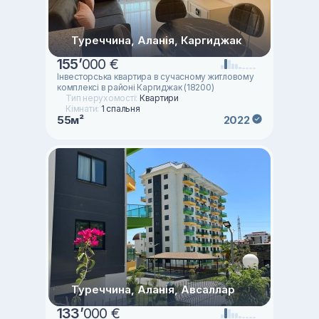
Туреччина, Аланія, Каргиджак
155
’
000 €
Інвесторська квартира в сучасному житловому
комплексі в районі Каргиджак (18200)
Тип нерухомості:
Квартири
Кімнати:
1 спальня
55м²
2022
Туреччина, Аланія, Авсаллар
133
’
000 €