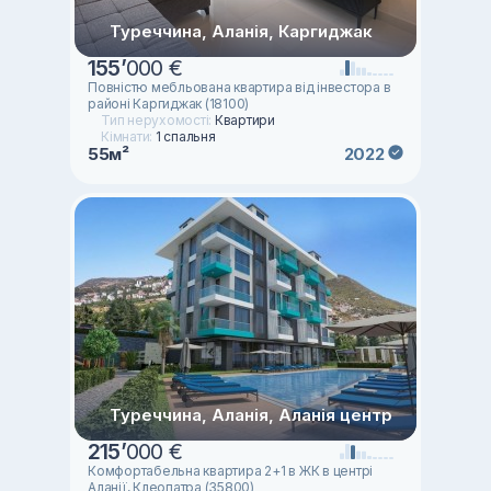
Туреччина, Аланія, Каргиджак
155
’
000 €
Повністю мебльована квартира від інвестора в
районі Каргиджак (18100)
Тип нерухомості:
Квартири
Кімнати:
1 спальня
55м²
2022
Туреччина, Аланія, Аланія центр
215
’
000 €
Комфортабельна квартира 2+1 в ЖК в центрі
Аланії, Клеопатра (35800)