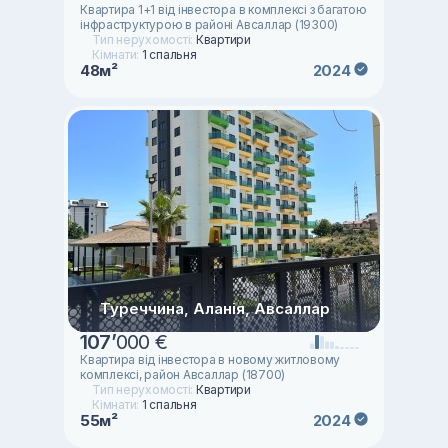
Квартира 1+1 від інвестора в комплексі з багатою
інфраструктурою в районі Авсаллар (19300)
Тип нерухомості:
Квартири
Кімнати:
1 спальня
48м²
2024
Туреччина, Аланія, Авсаллар
107
’
000 €
Квартира від інвестора в новому житловому
комплексі, район Авсаллар (18700)
Тип нерухомості:
Квартири
Кімнати:
1 спальня
55м²
2024