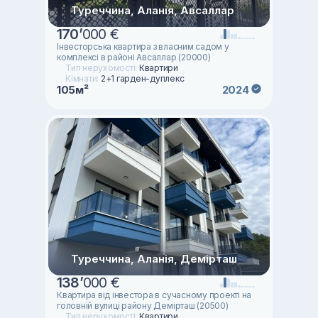
Туреччина, Аланія, Авсаллар
170
’
000 €
Інвесторська квартира з власним садом у
комплексі в районі Авсаллар (20000)
Тип нерухомості:
Квартири
Кімнати:
2+1 гарден-дуплекс
105м²
2024
Туреччина, Аланія, Демірташ
138
’
000 €
Квартира від інвестора в сучасному проекті на
головній вулиці району Демірташ (20500)
Тип нерухомості:
Квартири