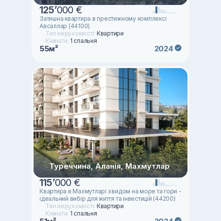
125
’
000 €
Затишна квартира в престижному комплексі
Авсаллар (44100)
Тип нерухомості:
Квартири
Кімнати:
1 спальня
55м²
2024
Туреччина, Аланія, Махмутлар
115
’
000 €
Квартира в Махмутларі з видом на море та гори -
ідеальний вибір для життя та інвестицій (44200)
Тип нерухомості:
Квартири
Кімнати:
1 спальня