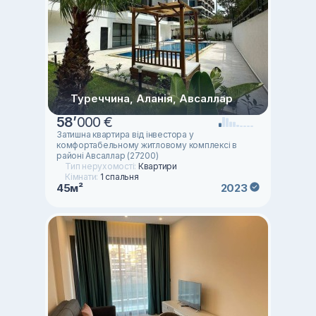
Туреччина, Аланія, Авсаллар
58
’
000 €
Затишна квартира від інвестора у
комфортабельному житловому комплексі в
районі Авсаллар (27200)
Тип нерухомості:
Квартири
Кімнати:
1 спальня
45м²
2023