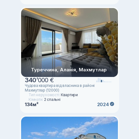
Туреччина, Аланія, Махмутлар
340
’
000 €
Чудова квартира від власника в районі
Махмутлар (12000)
Тип нерухомості:
Квартири
Кімнати:
2 спальні
134м²
2024