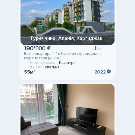
Туреччина, Аланія, Каргиджак
190
’
000 €
Елітна квартира 1+1 в Каргиджаку з видом на
море та гори (43200)
Тип нерухомості:
Квартири
Кімнати:
1 спальня
55м²
2022