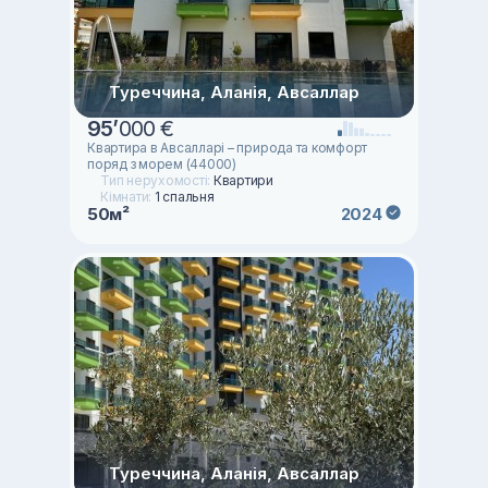
Туреччина, Аланія, Авсаллар
95
’
000 €
Квартира в Авсалларі – природа та комфорт
поряд з морем (44000)
Тип нерухомості:
Квартири
Кімнати:
1 спальня
50м²
2024
Туреччина, Аланія, Авсаллар