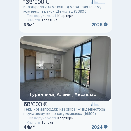
139
’
000 €
Квартира за 200 метрів від моря в житловому
комплексі в районі Демірташ (33900)
Тип нерухомості:
Квартири
Кімнати:
1 спальня
56м²
2025
Туреччина, Аланія, Авсаллар
68
’
000 €
Терміновий продаж! Квартира 1+1 від інвестора
в сучасному житловому комплексі (16500)
Тип нерухомості:
Квартири
Кімнати:
1 спальня
44м²
2024