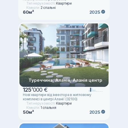
Тип нерухомості:
Квартири
Кімнати:
2 спальні
60м²
2025
Туреччина, Аланія, Аланія центр
125
’
000 €
Нові квартири від інвестора в житловому
комплексі в центрі Аланії (32100)
Тип нерухомості:
Квартири
Кімнати:
1 спальня
50м²
2025