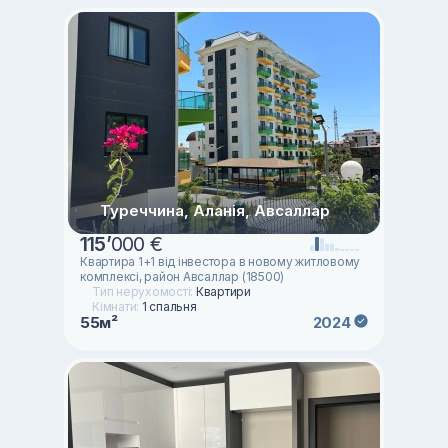
Туреччина, Аланія, Авсаллар
115
’
000 €
Квартира 1+1 від інвестора в новому житловому
комплексі, район Авсаллар (18500)
Тип нерухомості:
Квартири
Кімнати:
1 спальня
55м²
2024