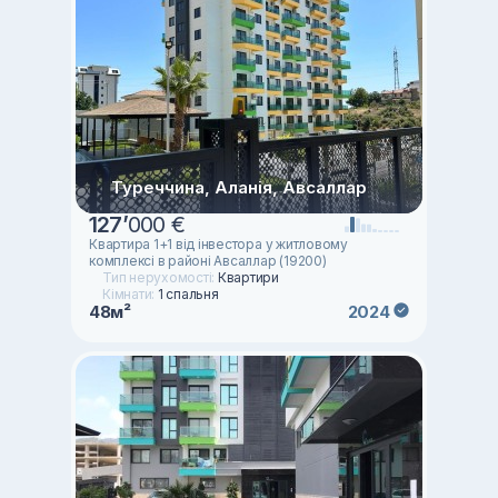
Туреччина, Аланія, Авсаллар
127
’
000 €
Квартира 1+1 від інвестора у житловому
комплексі в районі Авсаллар (19200)
Тип нерухомості:
Квартири
Кімнати:
1 спальня
48м²
2024