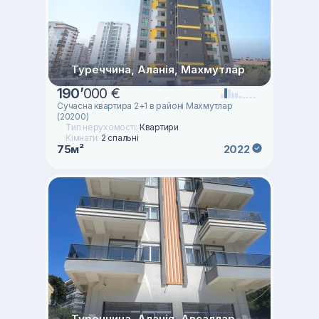
Туреччина, Аланія, Махмутлар
190
’
000 €
Сучасна квартира 2+1 в районі Махмутлар
(20200)
Тип нерухомості:
Квартири
Кімнати:
2 спальні
75м²
2022
Туреччина, Аланія, Авсаллар