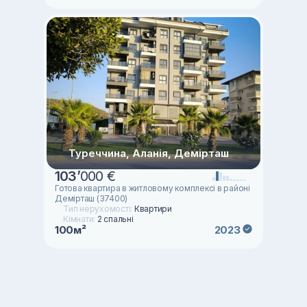
Туреччина, Аланія, Демірташ
103
’
000 €
Готова квартира в житловому комплексі в районі
Демірташ (37400)
Тип нерухомості:
Квартири
Кімнати:
2 спальні
100м²
2023