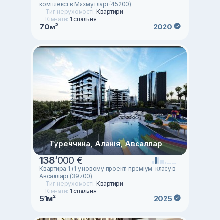
комплексі в Махмутларі (45200)
Тип нерухомості:
Квартири
Кімнати:
1 спальня
70м²
2020
Туреччина, Аланія, Авсаллар
138
’
000 €
Квартира 1+1 у новому проекті преміум-класу в
Авсалларі (39700)
Тип нерухомості:
Квартири
Кімнати:
1 спальня
51м²
2025