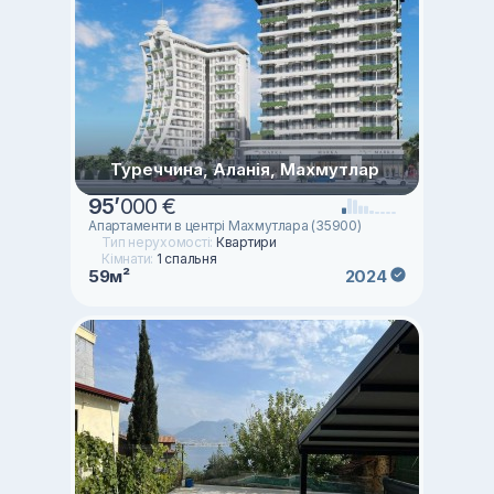
Туреччина, Аланія, Махмутлар
95
’
000 €
Aпартаменти в центрі Махмутлара (35900)
Тип нерухомості:
Квартири
Кімнати:
1 спальня
59м²
2024