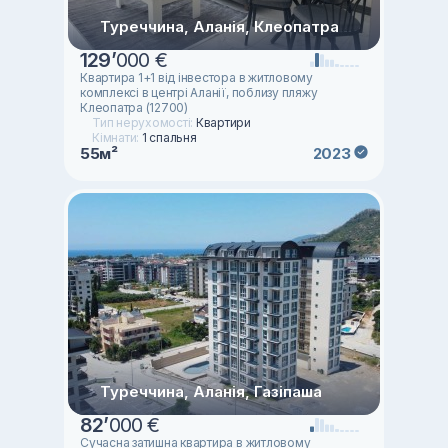
Туреччина, Аланія, Клеопатра
129
’
000 €
Квартира 1+1 від інвестора в житловому
комплексі в центрі Аланії, поблизу пляжу
Клеопатра (12700)
Тип нерухомості:
Квартири
Кімнати:
1 спальня
55м²
2023
Туреччина, Аланія, Газіпаша
82
’
000 €
Сучасна затишна квартира в житловому