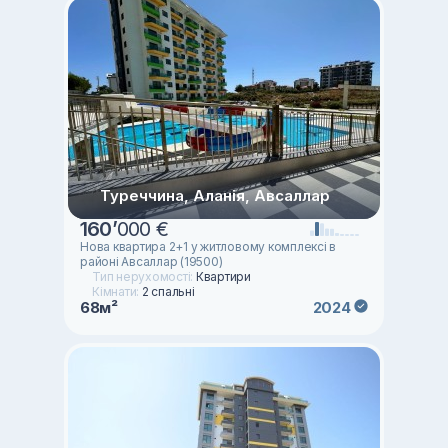
Туреччина, Аланія, Авсаллар
160
’
000 €
Нова квартира 2+1 у житловому комплексі в
районі Авсаллар (19500)
Тип нерухомості:
Квартири
Кімнати:
2 спальні
68м²
2024