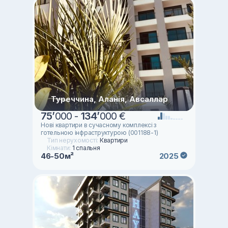
Туреччина, Аланія, Авсаллар
75
’
000 -
134
’
000 €
Нові квартири в сучасному комплексі з
готельною інфраструктурою (001188-1)
Тип нерухомості:
Квартири
Кімнати:
1 спальня
46-50м²
2025