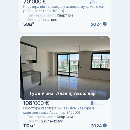
70
’
000 €
Квартира від інвестора у житловому комплексі,
район Авсаллар (19000)
Тип нерухомості:
Квартири
Кімнати:
1 спальня
58м²
2024
Туреччина, Аланія, Авсаллар
108
’
000 €
Простора квартира 2+1 з видом на море в
мальовничому Авсалларі (45500)
Тип нерухомості:
Квартири
Кімнати:
2+1 пентхаус
110м²
2024