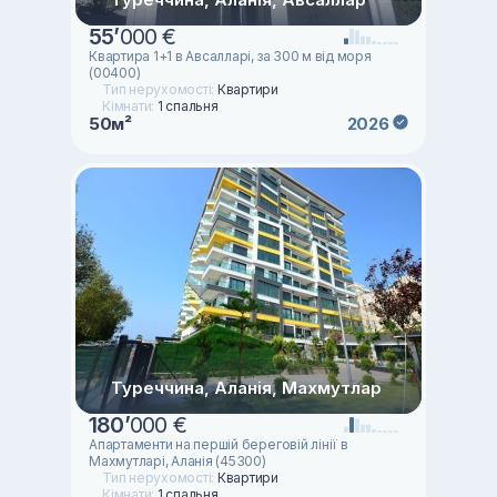
55
’
000 €
Квартира 1+1 в Авсалларі, за 300 м від моря
(00400)
Тип нерухомості:
Квартири
Кімнати:
1 спальня
50м²
2026
Туреччина, Аланія, Махмутлар
180
’
000 €
Апартаменти на першій береговій лінії в
Махмутларі, Аланія (45300)
Тип нерухомості:
Квартири
Кімнати:
1 спальня