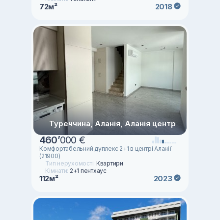
72м²
2018
Туреччина, Аланія, Аланія центр
460
’
000 €
Комфортабельний дуплекс 2+1 в центрі Аланії
(21900)
Тип нерухомості:
Квартири
Кімнати:
2+1 пентхаус
112м²
2023