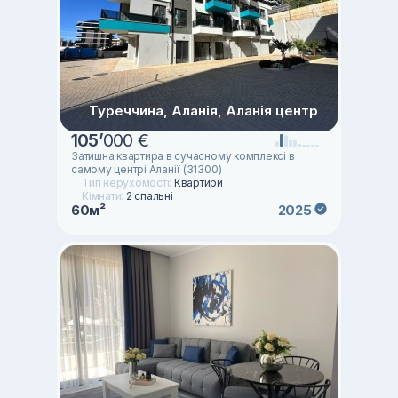
Туреччина, Аланія, Аланія центр
105
’
000 €
Затишна квартира в сучасному комплексі в
самому центрі Аланії (31300)
Тип нерухомості:
Квартири
Кімнати:
2 спальні
60м²
2025