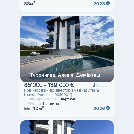
88м²
2023
Туреччина, Аланія, Демірташ
85
’
000 -
139
’
000 €
Новi квартири вiд iнвесторiв у Hayat Dream
Homes Demirtas (005000-1)
Тип нерухомості:
Квартири
Кімнати:
1 спальня
55-110м²
2026