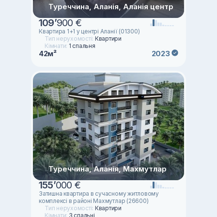
Туреччина, Аланія, Аланія центр
109
’
900 €
Квартира 1+1 у центрі Аланії (01300)
Тип нерухомості:
Квартири
Кімнати:
1 спальня
42м²
2023
Туреччина, Аланія, Махмутлар
155
’
000 €
Затишна квартира в сучасному житловому
комплексі в районі Махмутлар (26600)
Тип нерухомості:
Квартири
Кімнати:
3 спальні