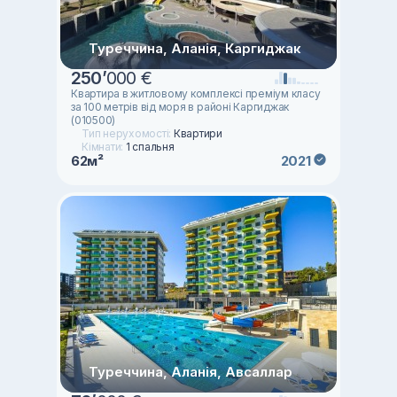
Туреччина, Аланія, Каргиджак
250
’
000 €
Квартира в житловому комплексі преміум класу
за 100 метрів від моря в районі Каргиджак
(010500)
Тип нерухомості:
Квартири
Кімнати:
1 спальня
62м²
2021
Туреччина, Аланія, Авсаллар