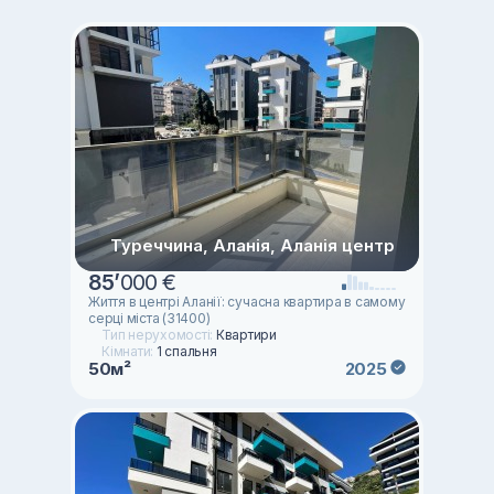
Туреччина, Аланія, Аланія центр
85
’
000 €
Життя в центрі Аланії: сучасна квартира в самому
серці міста (31400)
Тип нерухомості:
Квартири
Кімнати:
1 спальня
50м²
2025