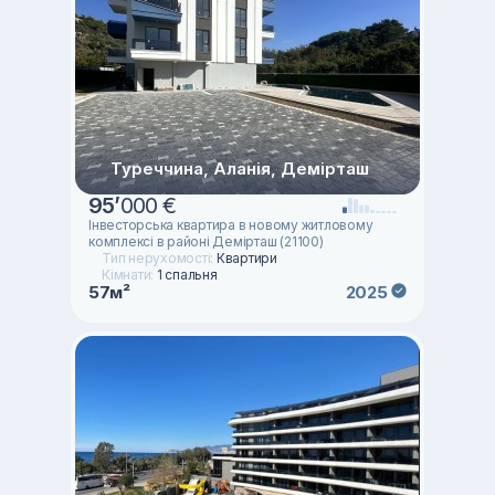
Туреччина, Аланія, Демірташ
95
’
000 €
Інвесторська квартира в новому житловому
комплексі в районі Демірташ (21100)
Тип нерухомості:
Квартири
Кімнати:
1 спальня
57м²
2025