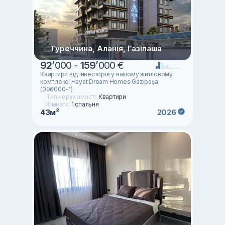
Туреччина, Аланія, Газіпаша
92
’
000 -
159
’
000 €
Квартири від інвесторів у нашому житловому
комплексі Hayat Dream Homes Gazipaşa
(006000-1)
Тип нерухомості:
Квартири
Кімнати:
1 спальня
43м²
2026