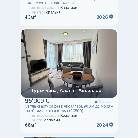
комплексі в Газіпаші (40200)
Тип нерухомості:
Квартири
Кімнати:
1 спальня
43м²
2026
Туреччина, Аланія, Авсаллар
95
’
000 €
Світла квартира 2+1 в Авсалларі, 900 м до моря –
з меблями та «під ключ» (00500)
Тип нерухомості:
Квартири
Кімнати:
2 спальні
68м²
2024