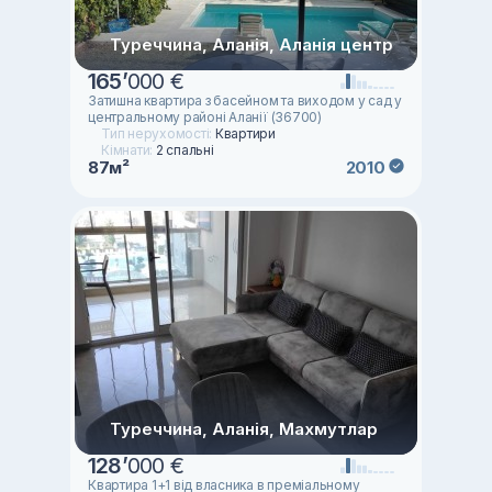
Туреччина, Аланія, Аланія центр
165
’
000 €
Затишна квартира з басейном та виходом у сад у
центральному районі Аланії (36700)
Тип нерухомості:
Квартири
Кімнати:
2 спальні
87м²
2010
Туреччина, Аланія, Махмутлар
128
’
000 €
Квартира 1+1 від власника в преміальному