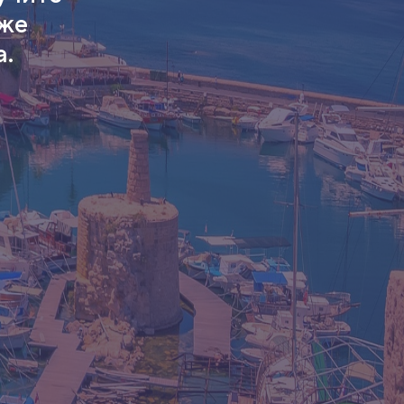
кже
а.