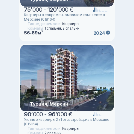
75
’
000 -
120
’
000 €
Квартиры в современном жилом комплексе в
Мерсине (018164)
Тип недвижимости:
Квартиры
Комнаты:
1 спальня, 2 спальни
56-89м²
2024
Турция, Мерсин
90
’
000 -
96
’
000 €
Уютные квартиры 2+1 от застройщика в Мерсине
(015164)
Тип недвижимости:
Квартиры
Комнаты:
2 спальни