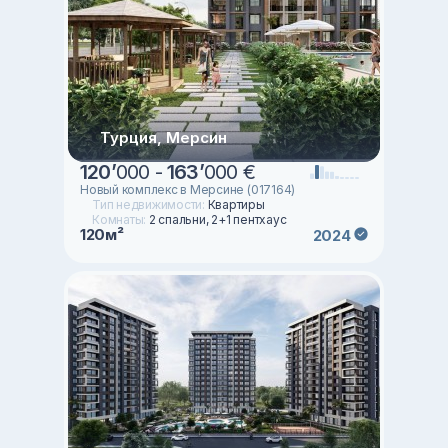
Турция, Мерсин
120
’
000 -
163
’
000 €
Новый комплекс в Мерсине (017164)
Тип недвижимости:
Квартиры
Комнаты:
2 спальни, 2+1 пентхаус
120м²
2024