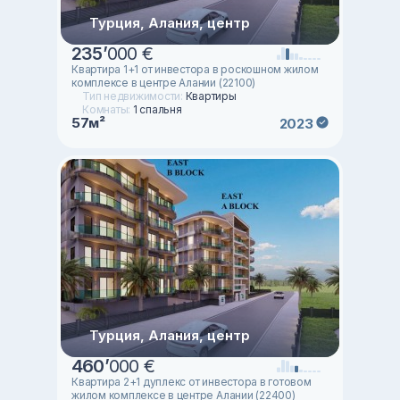
Турция, Алания, центр
235
’
000 €
Квартира 1+1 от инвестора в роскошном жилом
комплексе в центре Алании (22100)
Тип недвижимости:
Квартиры
Комнаты:
1 спальня
57м²
2023
Турция, Алания, центр
460
’
000 €
Квартира 2+1 дуплекс от инвестора в готовом
жилом комплексе в центре Алании (22400)