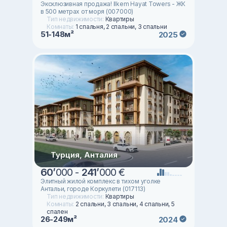
Эксклюзивная продажа! Ilkem Hayat Towers - ЖК
в 500 метрах от моря (007000)
Тип недвижимости:
Квартиры
Комнаты:
1 спальня, 2 спальни, 3 спальни
51-148м²
2025
Турция, Анталия
60
’
000 -
241
’
000 €
Элитный жилой комплекс в тихом уголке
Антальи, городе Коркулети (017113)
Тип недвижимости:
Квартиры
Комнаты:
2 спальни, 3 спальни, 4 спальни, 5
спален
26-249м²
2024