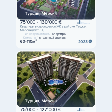
Турция, Мерсин
75
’
000 -
130
’
000 €
Квартиры в строящемся ЖК в районе Тедже,
Мерсин (001164)
Тип недвижимости:
Квартиры
Комнаты:
1 спальня, 2 спальни
60-110м²
2023
Турция, Мерсин
75
’
000 -
127
’
000 €