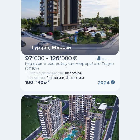
Турция, Мерсин
97
’
000 -
126
’
000 €
Квартиры от застройщика в микрорайоне Тедже
(011164)
Тип недвижимости:
Квартиры
Комнаты:
2 спальни, 3 спальни
100-140м²
2024