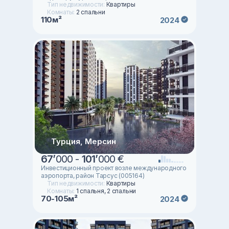
Тип недвижимости:
Квартиры
Комнаты:
2 спальни
110м²
2024
Турция, Мерсин
67
’
000 -
101
’
000 €
Инвестиционный проект возле международного
аэропорта, район Тарсус (005164)
Тип недвижимости:
Квартиры
Комнаты:
1 спальня, 2 спальни
70-105м²
2024