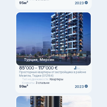
95м²
2023
Турция, Мерсин
85
’
000 -
117
’
000 €
Просторные квартиры от застройщика в районе
Мезитли, Тедже (012164)
Тип недвижимости:
Квартиры
Комнаты:
3 спальни
99м²
2023