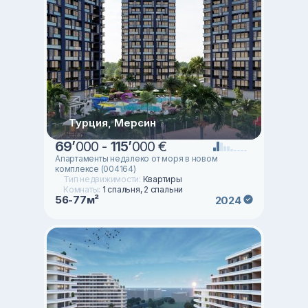
Турция, Мерсин
69
’
000 -
115
’
000 €
Апартаменты недалеко от моря в новом
комплексе (004164)
Тип недвижимости:
Квартиры
Комнаты:
1 спальня, 2 спальни
56-77м²
2024