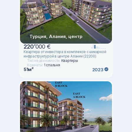
Турция, Алания, центр
220
’
000 €
Квартира от инвестора в комплексе с шикарной
инфраструктурой в центре Алании (22200)
Тип недвижимости:
Квартиры
Комнаты:
1 спальня
51м²
2023