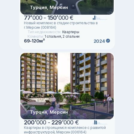
Турция, Мерсин
77
’
000 -
150
’
000 €
Новый комплекс в стадии строительства в
г.Мерсин (008164)
Тип недвижимости:
Квартиры
Комнаты:
1 спальня, 2 спальни
69-120м²
2024
Турция, Мерсин
200
’
000 -
229
’
000 €
Квартиры в строящемся комплексе с развитой
инфраструктурой, Мерсин (006164)