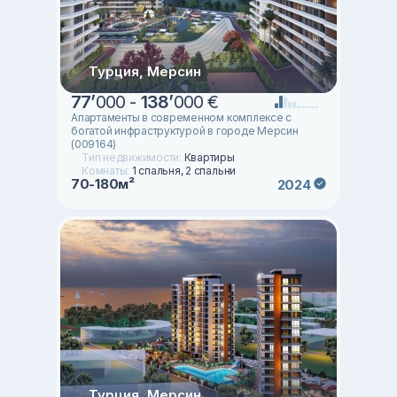
Турция, Мерсин
77
’
000 -
138
’
000 €
Апартаменты в современном комплексе с
богатой инфраструктурой в городе Мерсин
(009164)
Тип недвижимости:
Квартиры
Комнаты:
1 спальня, 2 спальни
70-180м²
2024
Турция, Мерсин