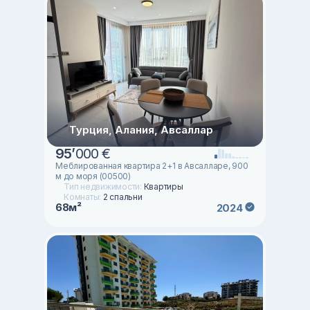
Турция, Алания, Авсаллар
95
’
000 €
Меблированная квартира 2+1 в Авсалларе, 900
м до моря (00500)
Тип недвижимости:
Квартиры
Комнаты:
2 спальни
68м²
2024