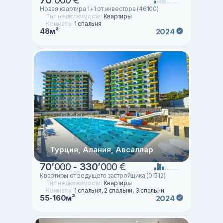
Новая квартира 1+1 от инвестора (46100)
Тип недвижимости:
Квартиры
Комнаты:
1 спальня
48м²
2024
Турция, Алания, Авсаллар
70
’
000 -
330
’
000 €
Квартиры от ведущего застройщика (01512)
Тип недвижимости:
Квартиры
Комнаты:
1 спальня, 2 спальни, 3 спальни
55-160м²
2024