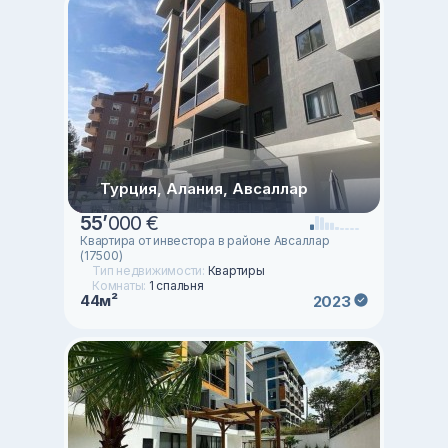
Турция, Алания, Авсаллар
55
’
000 €
Квартира от инвестора в районе Авсаллар
(17500)
Тип недвижимости:
Квартиры
Комнаты:
1 спальня
44м²
2023