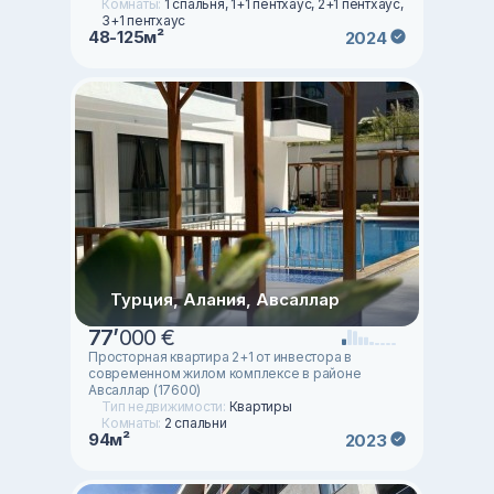
Комнаты:
1 спальня, 1+1 пентхаус, 2+1 пентхаус,
3+1 пентхаус
48-125м²
2024
Турция, Алания, Авсаллар
77
’
000 €
Просторная квартира 2+1 от инвестора в
современном жилом комплексе в районе
Авсаллар (17600)
Тип недвижимости:
Квартиры
Комнаты:
2 спальни
94м²
2023