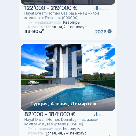
122
’
000 -
219
’
000 €
Hayat Dream Homes Gazipaşa – наш жилой
комплекс в Газипаша (006000)
Тип недвижимости:
Квартиры
Комнаты:
1 спальня, 2+1 пентхаус
43-90м²
2026
Турция, Алания, Демирташ
82
’
000 -
184
’
000 €
Hayat Dream Homes Demirtaş – наш жилой
комплекс в Демирташе (005000)
Тип недвижимости:
Квартиры
Комнаты:
1 спальня, 2+1 пентхаус