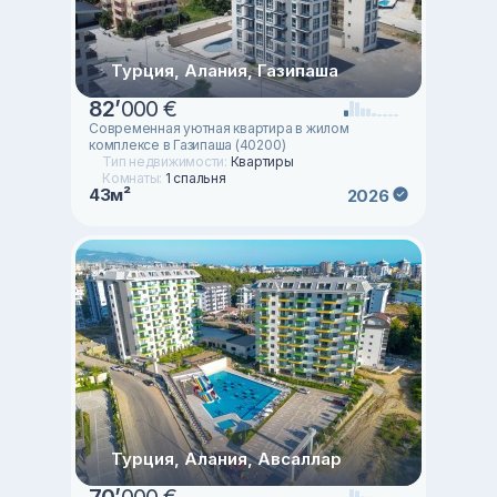
Турция, Алания, Газипаша
82
’
000 €
Современная уютная квартира в жилом
комплексе в Газипаша (40200)
Тип недвижимости:
Квартиры
Комнаты:
1 спальня
43м²
2026
Турция, Алания, Авсаллар
70
’
000 €