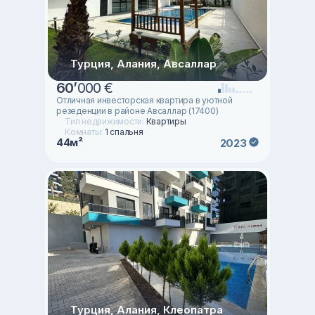
Турция, Алания, Авсаллар
60
’
000 €
Отличная инвесторская квартира в уютной
резеденции в районе Авсаллар (17400)
Тип недвижимости:
Квартиры
Комнаты:
1 спальня
44м²
2023
Турция, Алания, Клеопатра