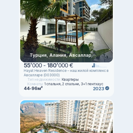
Турция, Алания, Авсаллар
55
’
000 -
180
’
000 €
Hayat Heaven Residence – наш жилой комплекс в
Авсалларе (003000)
Тип недвижимости:
Квартиры
Комнаты:
1 спальня, 2 спальни, 3+1 пентхаус
44-96м²
2023