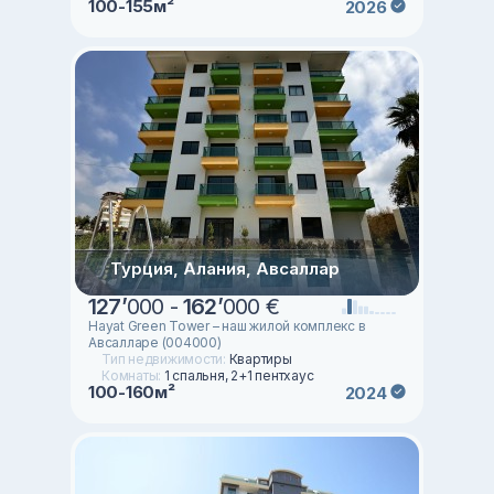
100-155м²
2026
Турция, Алания, Авсаллар
127
’
000 -
162
’
000 €
Hayat Green Tower – наш жилой комплекс в
Авсалларе (004000)
Тип недвижимости:
Квартиры
Комнаты:
1 спальня, 2+1 пентхаус
100-160м²
2024