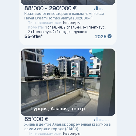
88
’
000 -
290
’
000 €
Квартиры от инвесторов в нашем комплексе
Hayat Dream Homes Alanya (002000-1)
Тип недвижимости:
Квартиры
Комнаты:
1 спальня, 2 спальни, 1+1 пентхаус,
2+1 пентхаус, 2+1 гарден-дуплекс
55-91м²
2025
Турция, Алания, центр
85
’
000 €
Жизнь в центре Алании: современная квартира в
самом сердце города (31400)
Тип недвижимости:
Квартиры