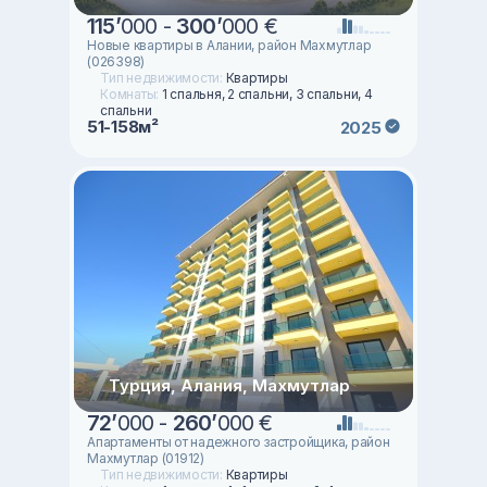
115
’
000 -
300
’
000 €
Новые квартиры в Алании, район Махмутлар
(026398)
Тип недвижимости:
Квартиры
Комнаты:
1 спальня, 2 спальни, 3 спальни, 4
спальни
51-158м²
2025
Турция, Алания, Махмутлар
72
’
000 -
260
’
000 €
Апартаменты от надежного застройщика, район
Махмутлар (01912)
Тип недвижимости:
Квартиры