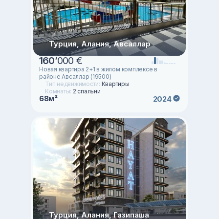
Турция, Алания, Авсаллар
160
’
000 €
Новая квартира 2+1 в жилом комплексе в
районе Авсаллар (19500)
Тип недвижимости:
Квартиры
Комнаты:
2 спальни
68м²
2024
Турция, Алания, Газипаша