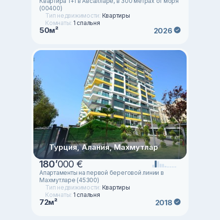
Квартира 1+1 в Авсалларе, в 300 метрах от моря
(00400)
Тип недвижимости:
Квартиры
Комнаты:
1 спальня
50м²
2026
Турция, Алания, Махмутлар
180
’
000 €
Апартаменты на первой береговой линии в
Махмутларе (45300)
Тип недвижимости:
Квартиры
Комнаты:
1 спальня
72м²
2018