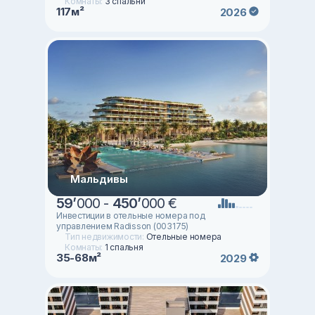
Комнаты:
3 спальни
117м²
2026
Мальдивы
59
’
000 -
450
’
000 €
Инвестиции в отельные номера под
управлением Radisson (003175)
Тип недвижимости:
Отельные номера
Комнаты:
1 спальня
35-68м²
2029