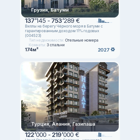
Грузия, Батуми
137
’
145 -
753
’
289 €
Виллы на берегу Чёрного моря в Батуми с
гарантированным доходом 11% годовых
(004523)
Тип недвижимости:
Отельные номера
Комнаты:
3 спальни
174м²
2027
Турция, Алания, Газипаша
122
’
000 -
219
’
000 €