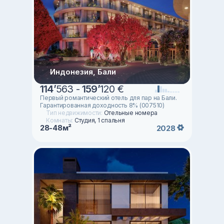
Индонезия, Бали
114
’
563 -
159
’
120 €
Первый романтический отель для пар на Бали.
Гарантированная доходность 8% (007510)
Тип недвижимости:
Отельные номера
Комнаты:
Студия, 1 спальня
28-48м²
2028