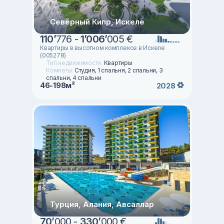
Северный Кипр, Искеле
110
’
776 -
1
’
006
’
005 €
Квартиры в высотном комплексе в Искеле
(005278)
Тип недвижимости:
Квартиры
Комнаты:
Студия, 1 спальня, 2 спальни, 3
спальни, 4 спальни
46-198м²
2028
Турция, Алания, Авсаллар
70
’
000 -
330
’
000 €