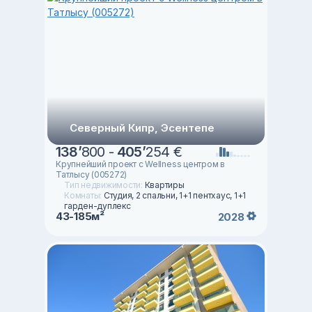
Северный Кипр, Эсентепе
138
’
800 -
405
’
254 €
Крупнейший проект с Wellness центром в
Татлысу (005272)
Тип недвижимости:
Квартиры
Комнаты:
Студия, 2 спальни, 1+1 пентхаус, 1+1
гарден-дуплекс
43-185м²
2028