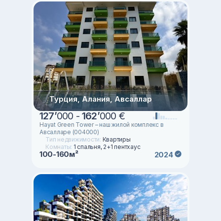
Турция, Алания, Авсаллар
127
’
000 -
162
’
000 €
Hayat Green Tower – наш жилой комплекс в
Авсалларе (004000)
Тип недвижимости:
Квартиры
Комнаты:
1 спальня, 2+1 пентхаус
100-160м²
2024