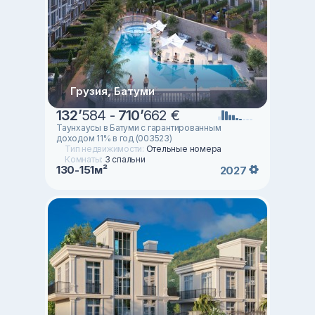
Грузия, Батуми
132
’
584 -
710
’
662 €
Таунхаусы в Батуми с гарантированным
доходом 11% в год (003523)
Тип недвижимости:
Отельные номера
Комнаты:
3 спальни
130-151м²
2027