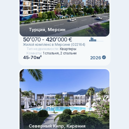
Турция, Мерсин
50
’
070 -
420
’
000 €
Жилой комплекс в Мерсине (022164)
Тип недвижимости:
Квартиры
Комнаты:
1 спальня, 2 спальни
45-70м²
2026
Северный Кипр, Кирения