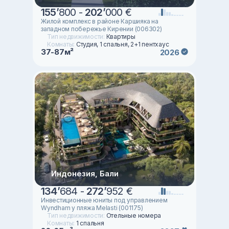
155
’
800 -
202
’
000 €
Жилой комплекс в районе Каршияка на
западном побережье Кирении (006302)
Тип недвижимости:
Квартиры
Комнаты:
Студия, 1 спальня, 2+1 пентхаус
37-87м²
2026
Индонезия, Бали
134
’
684 -
272
’
952 €
Инвестиционные юниты под управлением
Wyndham у пляжа Melasti (001175)
Тип недвижимости:
Отельные номера
Комнаты:
1 спальня