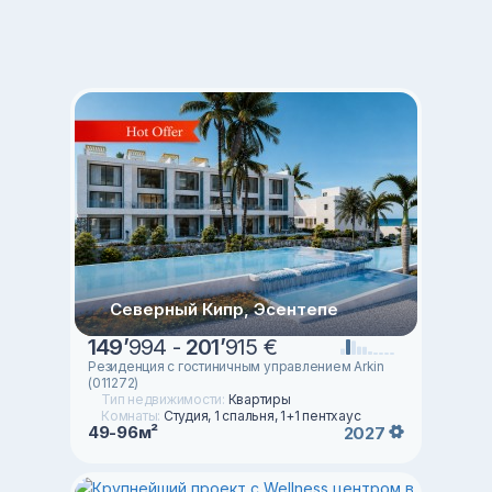
Северный Кипр, Эсентепе
149
’
994 -
201
’
915 €
Резиденция с гостиничным управлением Arkin
(011272)
Тип недвижимости:
Квартиры
Комнаты:
Студия, 1 спальня, 1+1 пентхаус
49-96м²
2027