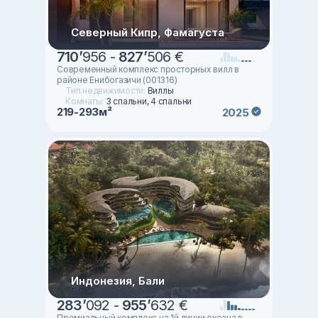
Северный Кипр, Фамагуста
710
’
956 -
827
’
506 €
Современный комплекс просторных вилл в
районе Енибогазичи (001316)
Тип недвижимости:
Виллы
Комнаты:
3 спальни, 4 спальни
219-293м²
2025
Индонезия, Бали
283
’
092 -
955
’
632 €
Премиальный комплекс на 1й линии океана в