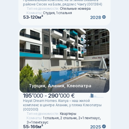
районе Сесех на Бали, рядом с Чангу (001384)
Тип недвижимости:
Отельные номера
Комнаты:
Студия, 1 спальня
53-120м²
2028
Турция, Алания, Клеопатра
195
’
000 -
290
’
000 €
Hayat Dream Homes Alanya – наш жилой
комплекс в центре Алании, у пляжа Клеопатры
(002000)
Тип недвижимости:
Квартиры
Комнаты:
1 спальня, 2 спальни, 2+1 пентхаус,
3+1 пентхаус
55-166м²
2025