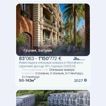
Грузия, Батуми
83
’
063 -
1
’
150
’
772 €
Инвестиции в отельные номера от Wyndham с
гарантией дохода 10% годовых (002523)
Тип недвижимости:
Отельные номера
Комнаты:
2 спальни, 3 спальни, 2+1 пентхаус,
3+1 пентхаус
50-142м²
2027