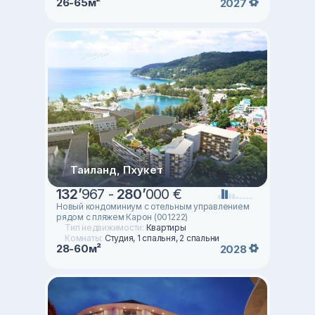
26-65м²
2027
Таиланд, Пхукет
132
’
967 -
280
’
000 €
Новый кондоминиум с отельным управлением
рядом с пляжем Карон (001222)
Тип недвижимости:
Квартиры
Комнаты:
Студия, 1 спальня, 2 спальни
28-60м²
2028