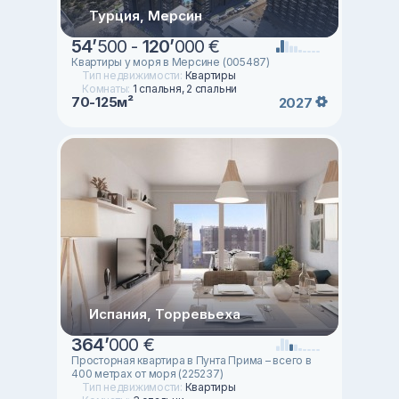
Турция, Мерсин
54
’
500 -
120
’
000 €
Квартиры у моря в Мерсине (005487)
Тип недвижимости:
Квартиры
Комнаты:
1 спальня, 2 спальни
70-125м²
2027
Испания, Торревьеха
364
’
000 €
Просторная квартира в Пунта Прима – всего в
400 метрах от моря (225237)
Тип недвижимости:
Квартиры