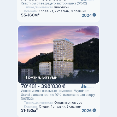
Квартиры от ведущего застройщика (01512)
Тип недвижимости:
Квартиры
Комнаты:
1 спальня, 2 спальни, 3 спальни
55-160м²
2024
Грузия, Батуми
70
’
481 -
398
’
830 €
Инвестиция в отельные номера от Wyndham
Grand с доходностью 10% годовых по договору
(001523)
Тип недвижимости:
Отельные номера
Комнаты:
Студия, 1 спальня, 2 спальни
31-152м²
2026