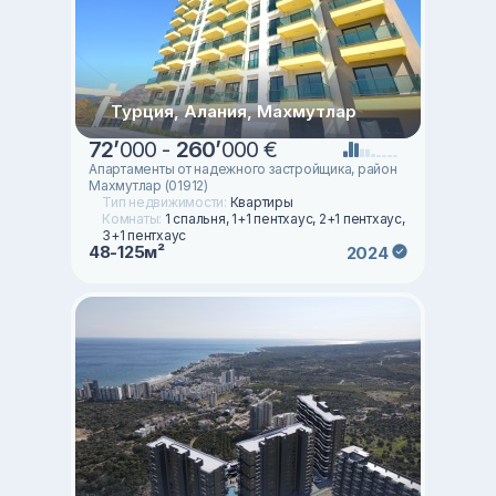
Турция, Алания, Махмутлар
72
’
000 -
260
’
000 €
Апартаменты от надежного застройщика, район
Махмутлар (01912)
Тип недвижимости:
Квартиры
Комнаты:
1 спальня, 1+1 пентхаус, 2+1 пентхаус,
3+1 пентхаус
48-125м²
2024