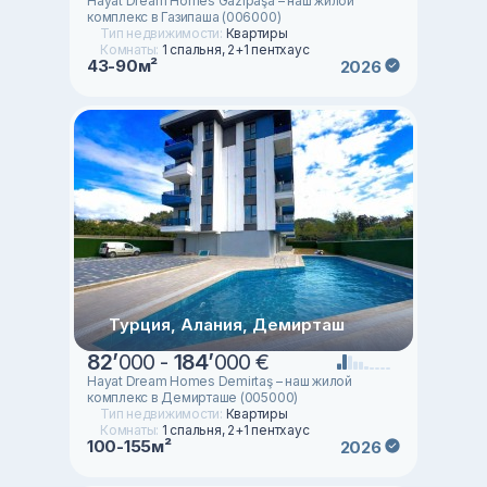
Hayat Dream Homes Gazipaşa – наш жилой
комплекс в Газипаша (006000)
Тип недвижимости:
Квартиры
Комнаты:
1 спальня, 2+1 пентхаус
43-90м²
2026
Турция, Алания, Демирташ
82
’
000 -
184
’
000 €
Hayat Dream Homes Demirtaş – наш жилой
комплекс в Демирташе (005000)
Тип недвижимости:
Квартиры
Комнаты:
1 спальня, 2+1 пентхаус
100-155м²
2026